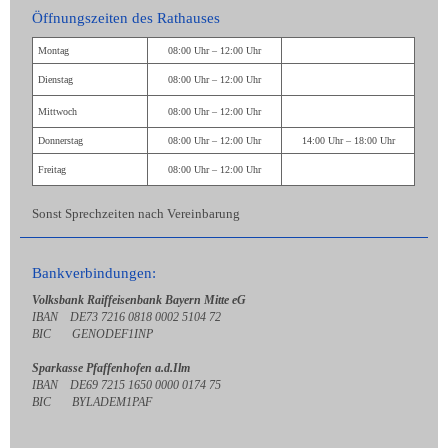
Öffnungszeiten des Rathauses
Montag
08:00 Uhr – 12:00 Uhr
Dienstag
08:00 Uhr – 12:00 Uhr
Mittwoch
08:00 Uhr – 12:00 Uhr
Donnerstag
08:00 Uhr – 12:00 Uhr
14:00 Uhr – 18:00 Uhr
Freitag
08:00 Uhr – 12:00 Uhr
Sonst Sprechzeiten nach Vereinbarung
Bankverbindungen:
Volksbank Raiffeisenbank Bayern Mitte eG
IBAN DE73 7216 0818 0002 5104 72
BIC GENODEF1INP
Sparkasse Pfaffenhofen a.d.Ilm
IBAN DE69 7215 1650 0000 0174 75
BIC BYLADEM1PAF