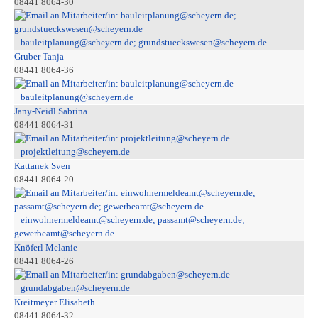
08441 8064-30
bauleitplanung@scheyern.de; grundstueckswesen@scheyern.de
Gruber Tanja
08441 8064-36
bauleitplanung@scheyern.de
Jany-Neidl Sabrina
08441 8064-31
projektleitung@scheyern.de
Kattanek Sven
08441 8064-20
einwohnermeldeamt@scheyern.de; passamt@scheyern.de;
gewerbeamt@scheyern.de
Knöferl Melanie
08441 8064-26
grundabgaben@scheyern.de
Kreitmeyer Elisabeth
08441 8064-32