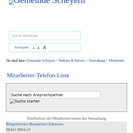
Zum Inhalt
,
zur Navigation
oder
zur Startseite
springen.
suchen
A
A
Schriftgröße
A
Sie sind hier:
Gemeinde Scheyern
>
Rathaus & Service
>
Verwaltung
>
Mitarbeiter
Mitarbeiter-Telefon-Liste
Telefonliste der Mitarbeiter/innen der Verwaltung
Bürgermeister Baumeister Johannes
08441 8064-21