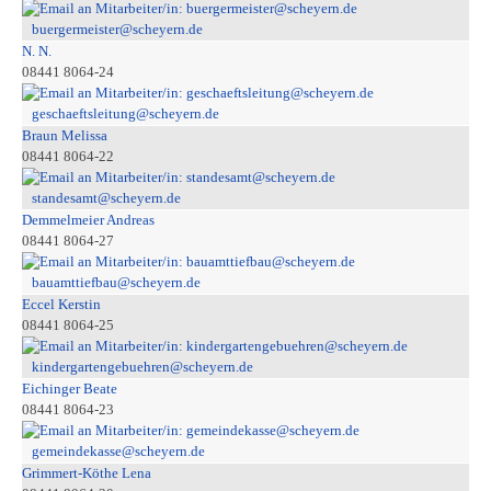
buergermeister@scheyern.de
N. N.
08441 8064-24
geschaeftsleitung@scheyern.de
Braun Melissa
08441 8064-22
standesamt@scheyern.de
Demmelmeier Andreas
08441 8064-27
bauamttiefbau@scheyern.de
Eccel Kerstin
08441 8064-25
kindergartengebuehren@scheyern.de
Eichinger Beate
08441 8064-23
gemeindekasse@scheyern.de
Grimmert-Köthe Lena