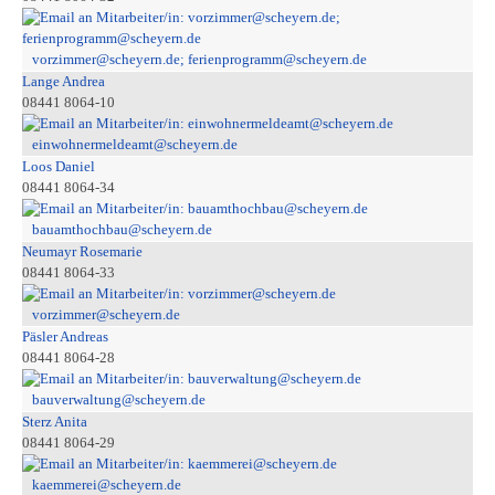
vorzimmer@scheyern.de; ferienprogramm@scheyern.de
Lange Andrea
08441 8064-10
einwohnermeldeamt@scheyern.de
Loos Daniel
08441 8064-34
bauamthochbau@scheyern.de
Neumayr Rosemarie
08441 8064-33
vorzimmer@scheyern.de
Päsler Andreas
08441 8064-28
bauverwaltung@scheyern.de
Sterz Anita
08441 8064-29
kaemmerei@scheyern.de