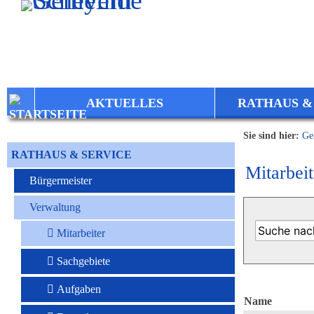
Zum Inhalt
,
zur Navigation
oder
zur Startseite
springen.
AKTUELLES
RATHAUS &
Sie sind hier:
Ge
RATHAUS & SERVICE
Mitarbeit
Bürgermeister
Verwaltung
Mitarbeiter
Sachgebiete
Aufgaben
Name