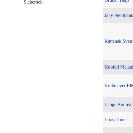
Gruber Tanja
Jany-Neidl Sab
Kattanek Sven
Knöferl Melan
Kreitmeyer Eli
Lange Andrea
Loos Daniel