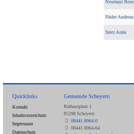
Neumayr Rose
Päsler Andreas
Sterz Anita
Quicklinks
Gemeinde Scheyern
Rathausplatz 1
Kontakt
85298 Scheyern
Inhaltsverzeichnis
08441 8064-0
Impressum
08441 8064-64
Datenschutz