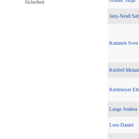
Gruber Tanja
Jany-Neidl Sab
Kattanek Sven
Knöferl Melan
Kreitmeyer Eli
Lange Andrea
Loos Daniel