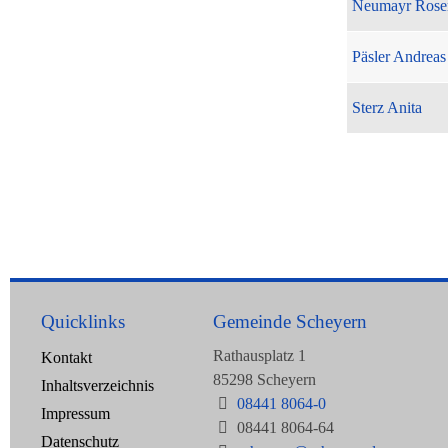
Neumayr Rose
Päsler Andreas
Sterz Anita
Quicklinks
Gemeinde Scheyern
Rathausplatz 1
Kontakt
85298 Scheyern
Inhaltsverzeichnis
08441 8064-0
Impressum
08441 8064-64
Datenschutz