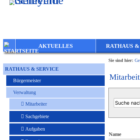
Zum Inhalt
,
zur Navigation
oder
zur Startseite
springen.
AKTUELLES
RATHAUS &
Sie sind hier:
Ge
RATHAUS & SERVICE
Mitarbeit
Bürgermeister
Verwaltung
Mitarbeiter
Sachgebiete
Aufgaben
Name