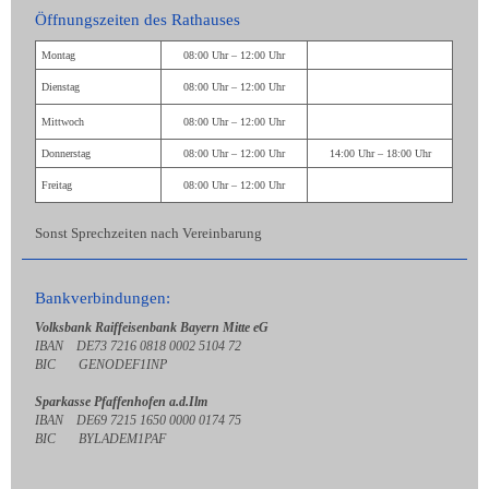
Öffnungszeiten des Rathauses
Montag
08:00 Uhr – 12:00 Uhr
Dienstag
08:00 Uhr – 12:00 Uhr
Mittwoch
08:00 Uhr – 12:00 Uhr
Donnerstag
08:00 Uhr – 12:00 Uhr
14:00 Uhr – 18:00 Uhr
Freitag
08:00 Uhr – 12:00 Uhr
Sonst Sprechzeiten nach Vereinbarung
Bankverbindungen:
Volksbank Raiffeisenbank Bayern Mitte eG
IBAN DE73 7216 0818 0002 5104 72
BIC GENODEF1INP
Sparkasse Pfaffenhofen a.d.Ilm
IBAN DE69 7215 1650 0000 0174 75
BIC BYLADEM1PAF