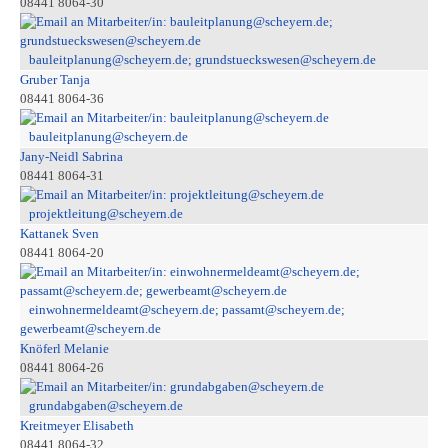
08441 8064-30
bauleitplanung@scheyern.de; grundstueckswesen@scheyern.de
Gruber Tanja
08441 8064-36
bauleitplanung@scheyern.de
Jany-Neidl Sabrina
08441 8064-31
projektleitung@scheyern.de
Kattanek Sven
08441 8064-20
einwohnermeldeamt@scheyern.de; passamt@scheyern.de;
gewerbeamt@scheyern.de
Knöferl Melanie
08441 8064-26
grundabgaben@scheyern.de
Kreitmeyer Elisabeth
08441 8064-32