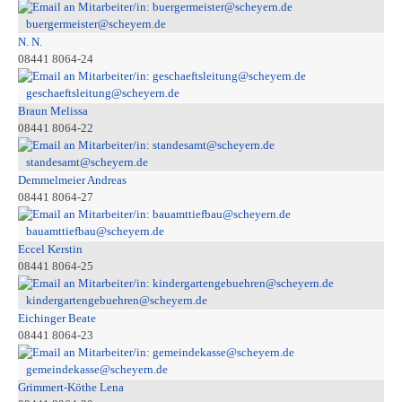
buergermeister@scheyern.de
N. N.
08441 8064-24
geschaeftsleitung@scheyern.de
Braun Melissa
08441 8064-22
standesamt@scheyern.de
Demmelmeier Andreas
08441 8064-27
bauamttiefbau@scheyern.de
Eccel Kerstin
08441 8064-25
kindergartengebuehren@scheyern.de
Eichinger Beate
08441 8064-23
gemeindekasse@scheyern.de
Grimmert-Köthe Lena