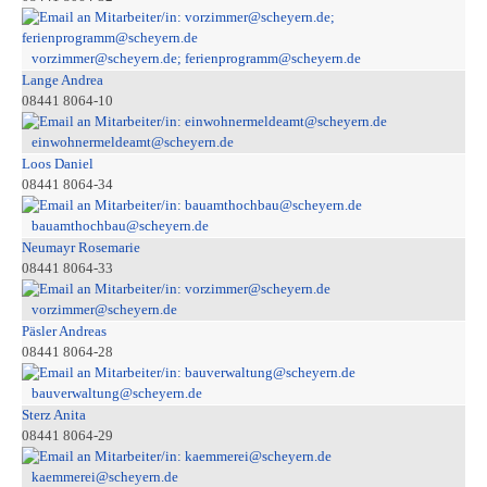
vorzimmer@scheyern.de; ferienprogramm@scheyern.de
Lange Andrea
08441 8064-10
einwohnermeldeamt@scheyern.de
Loos Daniel
08441 8064-34
bauamthochbau@scheyern.de
Neumayr Rosemarie
08441 8064-33
vorzimmer@scheyern.de
Päsler Andreas
08441 8064-28
bauverwaltung@scheyern.de
Sterz Anita
08441 8064-29
kaemmerei@scheyern.de