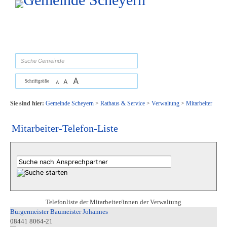
Zum Inhalt
,
zur Navigation
oder
zur Startseite
springen.
suchen
A
A
Schriftgröße
A
Sie sind hier:
Gemeinde Scheyern
>
Rathaus & Service
>
Verwaltung
>
Mitarbeiter
Mitarbeiter-Telefon-Liste
Telefonliste der Mitarbeiter/innen der Verwaltung
Bürgermeister Baumeister Johannes
08441 8064-21