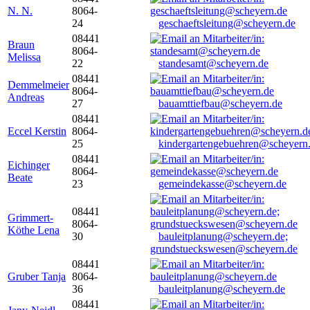
N. N.
8064-
24
geschaeftsleitung@scheyern.de
08441
Braun
8064-
Melissa
22
standesamt@scheyern.de
08441
Demmelmeier
8064-
Andreas
27
bauamttiefbau@scheyern.de
08441
Eccel Kerstin
8064-
25
kindergartengebuehren@scheyern
08441
Eichinger
8064-
Beate
23
gemeindekasse@scheyern.de
08441
Grimmert-
8064-
Köthe Lena
30
bauleitplanung@scheyern.de;
grundstueckswesen@scheyern.de
08441
Gruber Tanja
8064-
36
bauleitplanung@scheyern.de
08441