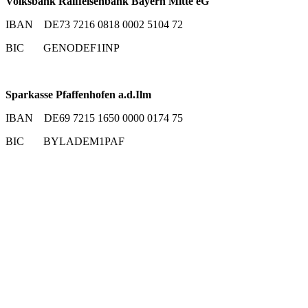
Volksbank Raiffeisenbank Bayern Mitte eG
IBAN DE73 7216 0818 0002 5104 72
BIC GENODEF1INP
Sparkasse Pfaffenhofen a.d.Ilm
IBAN DE69 7215 1650 0000 0174 75
BIC BYLADEM1PAF