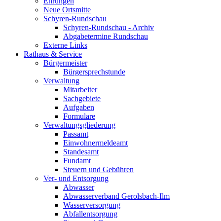
Ehrungen
Neue Ortsmitte
Schyren-Rundschau
Schyren-Rundschau - Archiv
Abgabetermine Rundschau
Externe Links
Rathaus & Service
Bürgermeister
Bürgersprechstunde
Verwaltung
Mitarbeiter
Sachgebiete
Aufgaben
Formulare
Verwaltungsgliederung
Passamt
Einwohnermeldeamt
Standesamt
Fundamt
Steuern und Gebühren
Ver- und Entsorgung
Abwasser
Abwasserverband Gerolsbach-Ilm
Wasserversorgung
Abfallentsorgung