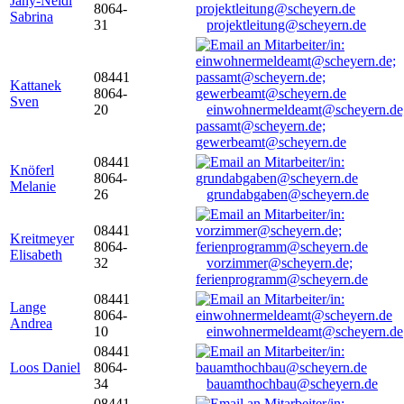
Jany-Neidl
8064-
Sabrina
31
projektleitung@scheyern.de
08441
Kattanek
8064-
Sven
20
einwohnermeldeamt@scheyern.de
passamt@scheyern.de;
gewerbeamt@scheyern.de
08441
Knöferl
8064-
Melanie
26
grundabgaben@scheyern.de
08441
Kreitmeyer
8064-
Elisabeth
32
vorzimmer@scheyern.de;
ferienprogramm@scheyern.de
08441
Lange
8064-
Andrea
10
einwohnermeldeamt@scheyern.de
08441
Loos Daniel
8064-
34
bauamthochbau@scheyern.de
08441