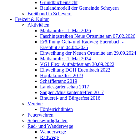
Grundbucheinsicht
Baulandmodell der Gemeinde Scheyern
Breitband in Scheyern
Freizeit & Kultur
Aktivitäten
Maibaumfest 1. Mai 2026
Faschingstreiben Neue Ortsmitte am 07.02.2026
Eröffnung Geh- und Radweg Euernbach -
Eisenhut am 04.04.2025
Einweihung der Neuen Ortsmitte am 29.09.2024
Maibaumfest 1. Mai 2024
VGI-Flexi Auftaktfest am 30.09.2022
Einweihung DGH Euernbach 2022
Hopfakranzlfest 2019
Schäfflertanz 2019
Landesgartenschau 2017
Sänger-/Musikantentreffen 2017
Brauerei- und Bürgerfest 2016
Vereine
Förderrichtlinien
Feuerwehren
Sehenswürdigkeiten
Rad- und Wanderwege
Wanderwege
Radwege