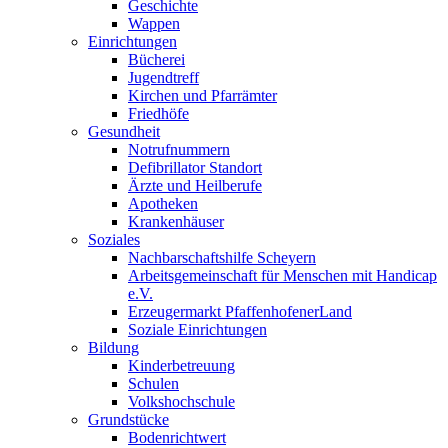
Geschichte
Wappen
Einrichtungen
Bücherei
Jugendtreff
Kirchen und Pfarrämter
Friedhöfe
Gesundheit
Notrufnummern
Defibrillator Standort
Ärzte und Heilberufe
Apotheken
Krankenhäuser
Soziales
Nachbarschaftshilfe Scheyern
Arbeitsgemeinschaft für Menschen mit Handicap
e.V.
Erzeugermarkt PfaffenhofenerLand
Soziale Einrichtungen
Bildung
Kinderbetreuung
Schulen
Volkshochschule
Grundstücke
Bodenrichtwert