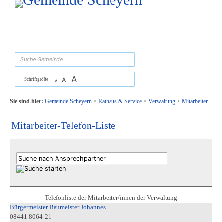
Zum Inhalt
,
zur Navigation
oder
zur Startseite
springen.
suchen
A
A
Schriftgröße
A
Sie sind hier:
Gemeinde Scheyern
>
Rathaus & Service
>
Verwaltung
>
Mitarbeiter
Mitarbeiter-Telefon-Liste
Telefonliste der Mitarbeiter/innen der Verwaltung
Bürgermeister Baumeister Johannes
08441 8064-21