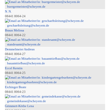
buergermeister@scheyern.de
N. N.
08441 8064-24
geschaeftsleitung@scheyern.de
Braun Melissa
08441 8064-22
standesamt@scheyern.de
Demmelmeier Andreas
08441 8064-27
bauamttiefbau@scheyern.de
Eccel Kerstin
08441 8064-25
kindergartengebuehren@scheyern.de
Eichinger Beate
08441 8064-23
gemeindekasse@scheyern.de
Grimmert-Köthe Lena