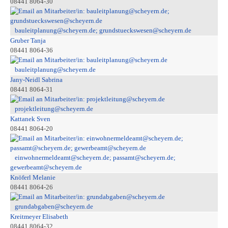
08441 8064-30
bauleitplanung@scheyern.de; grundstueckswesen@scheyern.de
Gruber Tanja
08441 8064-36
bauleitplanung@scheyern.de
Jany-Neidl Sabrina
08441 8064-31
projektleitung@scheyern.de
Kattanek Sven
08441 8064-20
einwohnermeldeamt@scheyern.de; passamt@scheyern.de;
gewerbeamt@scheyern.de
Knöferl Melanie
08441 8064-26
grundabgaben@scheyern.de
Kreitmeyer Elisabeth
08441 8064-32