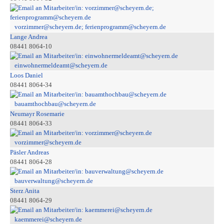
vorzimmer@scheyern.de; ferienprogramm@scheyern.de
Lange Andrea
08441 8064-10
einwohnermeldeamt@scheyern.de
Loos Daniel
08441 8064-34
bauamthochbau@scheyern.de
Neumayr Rosemarie
08441 8064-33
vorzimmer@scheyern.de
Päsler Andreas
08441 8064-28
bauverwaltung@scheyern.de
Sterz Anita
08441 8064-29
kaemmerei@scheyern.de