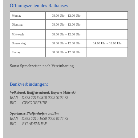
Öffnungszeiten des Rathauses
Montag
08:00 Uhr – 12:00 Uhr
Dienstag
08:00 Uhr – 12:00 Uhr
Mittwoch
08:00 Uhr – 12:00 Uhr
Donnerstag
08:00 Uhr – 12:00 Uhr
14:00 Uhr – 18:00 Uhr
Freitag
08:00 Uhr – 12:00 Uhr
Sonst Sprechzeiten nach Vereinbarung
Bankverbindungen:
Volksbank Raiffeisenbank Bayern Mitte eG
IBAN DE73 7216 0818 0002 5104 72
BIC GENODEF1INP
Sparkasse Pfaffenhofen a.d.Ilm
IBAN DE69 7215 1650 0000 0174 75
BIC BYLADEM1PAF