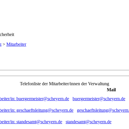
g
>
Mitarbeiter
Telefonliste der Mitarbeiter/innen der Verwaltung
Mail
buergermeister@scheyern.de
geschaeftsleitung@scheyern
standesamt@scheyern.de