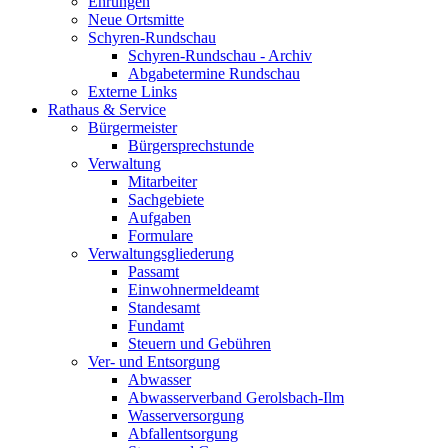
Ehrungen
Neue Ortsmitte
Schyren-Rundschau
Schyren-Rundschau - Archiv
Abgabetermine Rundschau
Externe Links
Rathaus & Service
Bürgermeister
Bürgersprechstunde
Verwaltung
Mitarbeiter
Sachgebiete
Aufgaben
Formulare
Verwaltungsgliederung
Passamt
Einwohnermeldeamt
Standesamt
Fundamt
Steuern und Gebühren
Ver- und Entsorgung
Abwasser
Abwasserverband Gerolsbach-Ilm
Wasserversorgung
Abfallentsorgung