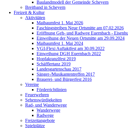
Baulandmodell der Gemeinde Scheyern
Breitband in Scheyern
Freizeit & Kultur
Aktivitäten
Maibaumfest 1. Mai 2026
Faschingstreiben Neue Ortsmitte am 07.02.2026
Eröffnung Geh- und Radweg Euernbach - Eisenhu
Einweihung der Neuen Ortsmitte am 29.09.2024
Maibaumfest 1. Mai 2024
VGI-Flexi Auftaktfest am 30.09.2022
Einweihung DGH Euernbach 2022
Hopfakranzlfest 2019
Schäfflertanz 2019
Landesgartenschau 2017
Sänger-/Musikantentreffen 2017
Brauerei- und Bürgerfest 2016
Vereine
Förderrichtlinien
Feuerwehren
Sehenswürdigkeiten
Rad- und Wanderwege
Wanderwege
Radwege
Freizeitangebote
Spielplätze