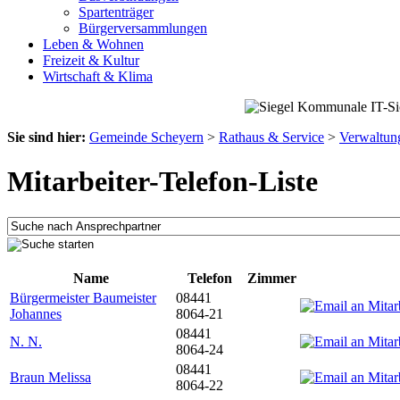
Spartenträger
Bürgerversammlungen
Leben & Wohnen
Freizeit & Kultur
Wirtschaft & Klima
Sie sind hier:
Gemeinde Scheyern
>
Rathaus & Service
>
Verwaltun
Mitarbeiter-Telefon-Liste
Name
Telefon
Zimmer
Bürgermeister Baumeister
08441
Johannes
8064-21
08441
N. N.
8064-24
08441
Braun Melissa
8064-22