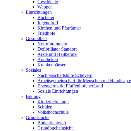
Geschichte
Wappen
Einrichtungen
Bücherei
Jugendtreff
Kirchen und Pfarrämter
Friedhöfe
Gesundheit
Notrufnummern
Defibrillator Standort
Ärzte und Heilberufe
Apotheken
Krankenhäuser
Soziales
Nachbarschaftshilfe Scheyern
Arbeitsgemeinschaft für Menschen mit Handicap e
Erzeugermarkt PfaffenhofenerLand
Soziale Einrichtungen
Bildung
Kinderbetreuung
Schulen
Volkshochschule
Grundstücke
Bodenrichtwert
Grundbucheinsicht