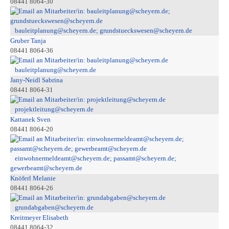
08441 8064-30
bauleitplanung@scheyern.de; grundstueckswesen@scheyern.de
Gruber Tanja
08441 8064-36
bauleitplanung@scheyern.de
Jany-Neidl Sabrina
08441 8064-31
projektleitung@scheyern.de
Kattanek Sven
08441 8064-20
einwohnermeldeamt@scheyern.de; passamt@scheyern.de;
gewerbeamt@scheyern.de
Knöferl Melanie
08441 8064-26
grundabgaben@scheyern.de
Kreitmeyer Elisabeth
08441 8064-32