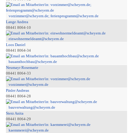
vorzimmer@scheyern.de; ferienprogramm@scheyern.de
Lange Andrea
08441 8064-10
einwohnermeldeamt@scheyern.de
Loos Daniel
08441 8064-34
bauamthochbau@scheyern.de
Neumayr Rosemarie
08441 8064-33
vorzimmer@scheyern.de
Päsler Andreas
08441 8064-28
bauverwaltung@scheyern.de
Sterz Anita
08441 8064-29
kaemmerei@scheyern.de