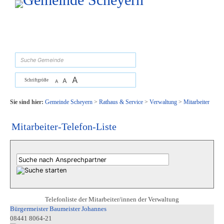
Zum Inhalt
,
zur Navigation
oder
zur Startseite
springen.
suchen
A
A
Schriftgröße
A
Sie sind hier:
Gemeinde Scheyern
>
Rathaus & Service
>
Verwaltung
>
Mitarbeiter
Mitarbeiter-Telefon-Liste
Telefonliste der Mitarbeiter/innen der Verwaltung
Bürgermeister Baumeister Johannes
08441 8064-21