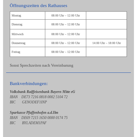
Öffnungszeiten des Rathauses
Montag
08:00 Uhr – 12:00 Uhr
Dienstag
08:00 Uhr – 12:00 Uhr
Mittwoch
08:00 Uhr – 12:00 Uhr
Donnerstag
08:00 Uhr – 12:00 Uhr
14:00 Uhr – 18:00 Uhr
Freitag
08:00 Uhr – 12:00 Uhr
Sonst Sprechzeiten nach Vereinbarung
Bankverbindungen:
Volksbank Raiffeisenbank Bayern Mitte eG
IBAN DE73 7216 0818 0002 5104 72
BIC GENODEF1INP
Sparkasse Pfaffenhofen a.d.Ilm
IBAN DE69 7215 1650 0000 0174 75
BIC BYLADEM1PAF