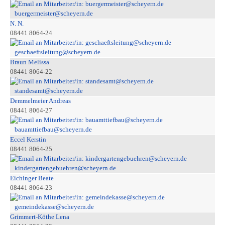
buergermeister@scheyern.de
N. N.
08441 8064-24
geschaeftsleitung@scheyern.de
Braun Melissa
08441 8064-22
standesamt@scheyern.de
Demmelmeier Andreas
08441 8064-27
bauamttiefbau@scheyern.de
Eccel Kerstin
08441 8064-25
kindergartengebuehren@scheyern.de
Eichinger Beate
08441 8064-23
gemeindekasse@scheyern.de
Grimmert-Köthe Lena