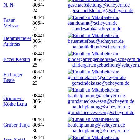
N. N.
8064-
24
geschaeftsleitung@scheyern.de
08441
Braun
8064-
Melissa
22
standesamt@scheyern.de
08441
Demmelmeier
8064-
Andreas
27
bauamttiefbau@scheyern.de
08441
Eccel Kerstin
8064-
25
kindergartengebuehren@scheyern
08441
Eichinger
8064-
Beate
23
gemeindekasse@scheyern.de
08441
Grimmert-
8064-
Köthe Lena
30
bauleitplanung@scheyern.de;
grundstueckswesen@scheyern.de
08441
Gruber Tanja
8064-
36
bauleitplanung@scheyern.de
08441