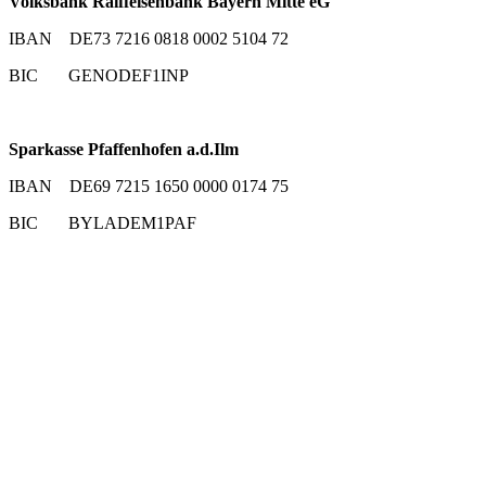
Volksbank Raiffeisenbank Bayern Mitte eG
IBAN DE73 7216 0818 0002 5104 72
BIC GENODEF1INP
Sparkasse Pfaffenhofen a.d.Ilm
IBAN DE69 7215 1650 0000 0174 75
BIC BYLADEM1PAF