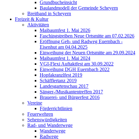
Grundbucheinsicht
Baulandmodell der Gemeinde Scheyern
Breitband in Scheyern
Freizeit & Kultur
Aktivitäten
Maibaumfest 1. Mai 2026
Faschingstreiben Neue Ortsmitte am 07.02.2026
Eröffnung Geh- und Radweg Euernbach -
Eisenhut am 04.04.2025
Einweihung der Neuen Ortsmitte am 29.09.2024
Maibaumfest 1. Mai 2024
VGI-Flexi Auftaktfest am 30.09.2022
Einweihung DGH Euernbach 2022
Hopfakranzlfest 2019
Schäfflertanz 2019
Landesgartenschau 2017
Sänger-/Musikantentreffen 2017
Brauerei- und Bürgerfest 2016
Vereine
Förderrichtlinien
Feuerwehren
Sehenswürdigkeiten
Rad- und Wanderwege
Wanderwege
Radwege