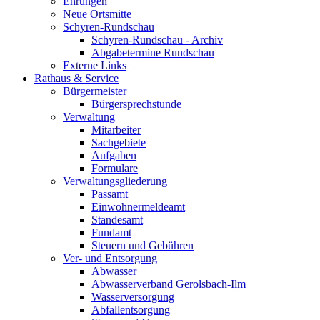
Ehrungen
Neue Ortsmitte
Schyren-Rundschau
Schyren-Rundschau - Archiv
Abgabetermine Rundschau
Externe Links
Rathaus & Service
Bürgermeister
Bürgersprechstunde
Verwaltung
Mitarbeiter
Sachgebiete
Aufgaben
Formulare
Verwaltungsgliederung
Passamt
Einwohnermeldeamt
Standesamt
Fundamt
Steuern und Gebühren
Ver- und Entsorgung
Abwasser
Abwasserverband Gerolsbach-Ilm
Wasserversorgung
Abfallentsorgung