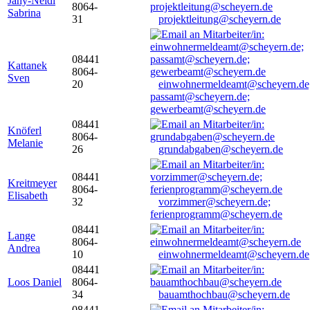
Jany-Neidl
8064-
Sabrina
31
projektleitung@scheyern.de
08441
Kattanek
8064-
Sven
20
einwohnermeldeamt@scheyern.de
passamt@scheyern.de;
gewerbeamt@scheyern.de
08441
Knöferl
8064-
Melanie
26
grundabgaben@scheyern.de
08441
Kreitmeyer
8064-
Elisabeth
32
vorzimmer@scheyern.de;
ferienprogramm@scheyern.de
08441
Lange
8064-
Andrea
10
einwohnermeldeamt@scheyern.de
08441
Loos Daniel
8064-
34
bauamthochbau@scheyern.de
08441