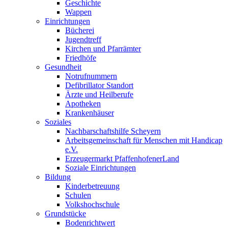
Geschichte
Wappen
Einrichtungen
Bücherei
Jugendtreff
Kirchen und Pfarrämter
Friedhöfe
Gesundheit
Notrufnummern
Defibrillator Standort
Ärzte und Heilberufe
Apotheken
Krankenhäuser
Soziales
Nachbarschaftshilfe Scheyern
Arbeitsgemeinschaft für Menschen mit Handicap
e.V.
Erzeugermarkt PfaffenhofenerLand
Soziale Einrichtungen
Bildung
Kinderbetreuung
Schulen
Volkshochschule
Grundstücke
Bodenrichtwert