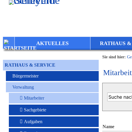
Zum Inhalt
,
zur Navigation
oder
zur Startseite
springen.
AKTUELLES
RATHAUS &
Sie sind hier:
Ge
RATHAUS & SERVICE
Mitarbeit
Bürgermeister
Verwaltung
Mitarbeiter
Sachgebiete
Aufgaben
Name