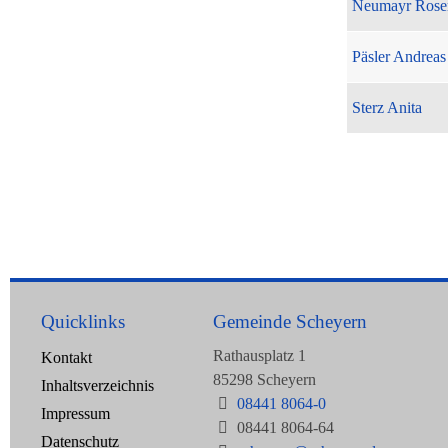
Neumayr Rose
Päsler Andreas
Sterz Anita
Quicklinks
Gemeinde Scheyern
Rathausplatz 1
Kontakt
85298 Scheyern
Inhaltsverzeichnis
08441 8064-0
Impressum
08441 8064-64
Datenschutz