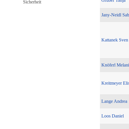
Gruber Tanja
Jany-Neidl Sab
Kattanek Sven
Knöferl Melan
Kreitmeyer Eli
Lange Andrea
Loos Daniel