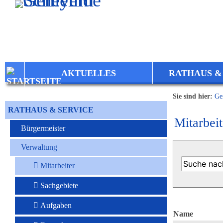
Zum Inhalt
,
zur Navigation
oder
zur Startseite
springen.
AKTUELLES
RATHAUS &
Sie sind hier:
Ge
RATHAUS & SERVICE
Mitarbeit
Bürgermeister
Verwaltung
Mitarbeiter
Sachgebiete
Aufgaben
Name