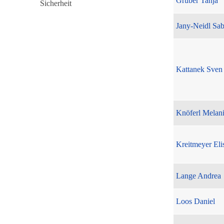
Gruber Tanja
Jany-Neidl Sab
Kattanek Sven
Knöferl Melan
Kreitmeyer Eli
Lange Andrea
Loos Daniel