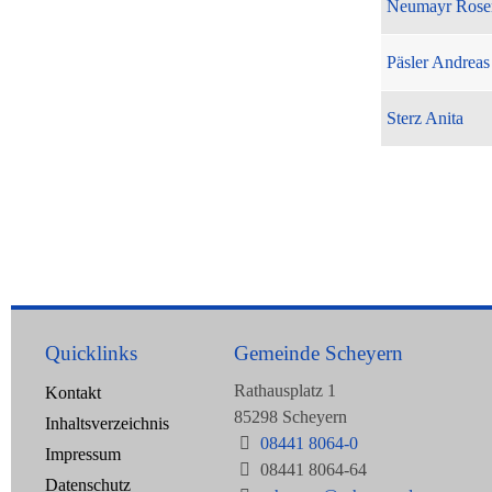
Neumayr Rose
Päsler Andreas
Sterz Anita
Quicklinks
Gemeinde Scheyern
Rathausplatz 1
Kontakt
85298 Scheyern
Inhaltsverzeichnis
08441 8064-0
Impressum
08441 8064-64
Datenschutz