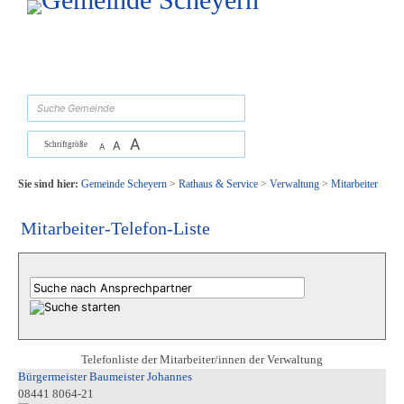
Zum Inhalt
,
zur Navigation
oder
zur Startseite
springen.
suchen
A
A
Schriftgröße
A
Sie sind hier:
Gemeinde Scheyern
>
Rathaus & Service
>
Verwaltung
>
Mitarbeiter
Mitarbeiter-Telefon-Liste
Telefonliste der Mitarbeiter/innen der Verwaltung
Bürgermeister Baumeister Johannes
08441 8064-21