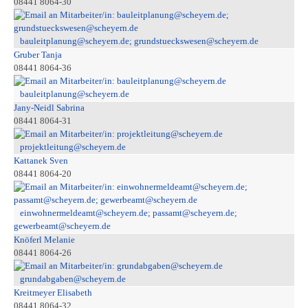
08441 8064-30
bauleitplanung@scheyern.de; grundstueckswesen@scheyern.de
Gruber Tanja
08441 8064-36
bauleitplanung@scheyern.de
Jany-Neidl Sabrina
08441 8064-31
projektleitung@scheyern.de
Kattanek Sven
08441 8064-20
einwohnermeldeamt@scheyern.de; passamt@scheyern.de;
gewerbeamt@scheyern.de
Knöferl Melanie
08441 8064-26
grundabgaben@scheyern.de
Kreitmeyer Elisabeth
08441 8064-32