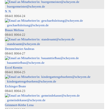
buergermeister@scheyern.de
N. N.
08441 8064-24
geschaeftsleitung@scheyern.de
Braun Melissa
08441 8064-22
standesamt@scheyern.de
Demmelmeier Andreas
08441 8064-27
bauamttiefbau@scheyern.de
Eccel Kerstin
08441 8064-25
kindergartengebuehren@scheyern.de
Eichinger Beate
08441 8064-23
gemeindekasse@scheyern.de
Grimmert-Köthe Lena