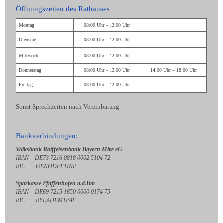
Öffnungszeiten des Rathauses
Montag
08:00 Uhr – 12:00 Uhr
Dienstag
08:00 Uhr – 12:00 Uhr
Mittwoch
08:00 Uhr – 12:00 Uhr
Donnerstag
08:00 Uhr – 12:00 Uhr
14:00 Uhr – 18:00 Uhr
Freitag
08:00 Uhr – 12:00 Uhr
Sonst Sprechzeiten nach Vereinbarung
Bankverbindungen:
Volksbank Raiffeisenbank Bayern Mitte eG
IBAN DE73 7216 0818 0002 5104 72
BIC GENODEF1INP
Sparkasse Pfaffenhofen a.d.Ilm
IBAN DE69 7215 1650 0000 0174 75
BIC BYLADEM1PAF