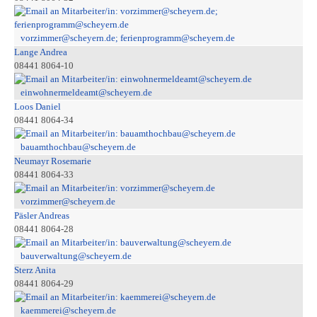
vorzimmer@scheyern.de; ferienprogramm@scheyern.de
Lange Andrea
08441 8064-10
einwohnermeldeamt@scheyern.de
Loos Daniel
08441 8064-34
bauamthochbau@scheyern.de
Neumayr Rosemarie
08441 8064-33
vorzimmer@scheyern.de
Päsler Andreas
08441 8064-28
bauverwaltung@scheyern.de
Sterz Anita
08441 8064-29
kaemmerei@scheyern.de