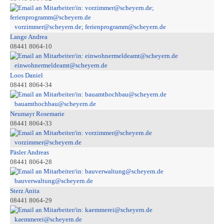
vorzimmer@scheyern.de; ferienprogramm@scheyern.de
Lange Andrea
08441 8064-10
einwohnermeldeamt@scheyern.de
Loos Daniel
08441 8064-34
bauamthochbau@scheyern.de
Neumayr Rosemarie
08441 8064-33
vorzimmer@scheyern.de
Päsler Andreas
08441 8064-28
bauverwaltung@scheyern.de
Sterz Anita
08441 8064-29
kaemmerei@scheyern.de