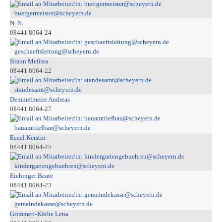
buergermeister@scheyern.de
N. N.
08441 8064-24
geschaeftsleitung@scheyern.de
Braun Melissa
08441 8064-22
standesamt@scheyern.de
Demmelmeier Andreas
08441 8064-27
bauamttiefbau@scheyern.de
Eccel Kerstin
08441 8064-25
kindergartengebuehren@scheyern.de
Eichinger Beate
08441 8064-23
gemeindekasse@scheyern.de
Grimmert-Köthe Lena