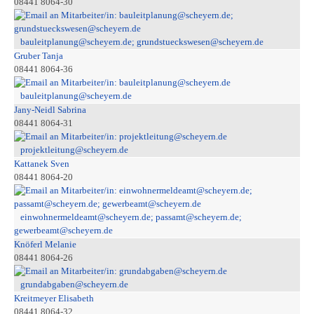
08441 8064-30
bauleitplanung@scheyern.de; grundstueckswesen@scheyern.de
Gruber Tanja
08441 8064-36
bauleitplanung@scheyern.de
Jany-Neidl Sabrina
08441 8064-31
projektleitung@scheyern.de
Kattanek Sven
08441 8064-20
einwohnermeldeamt@scheyern.de; passamt@scheyern.de;
gewerbeamt@scheyern.de
Knöferl Melanie
08441 8064-26
grundabgaben@scheyern.de
Kreitmeyer Elisabeth
08441 8064-32