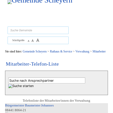
Zum Inhalt
,
zur Navigation
oder
zur Startseite
springen.
suchen
A
A
Schriftgröße
A
Sie sind hier:
Gemeinde Scheyern
>
Rathaus & Service
>
Verwaltung
>
Mitarbeiter
Mitarbeiter-Telefon-Liste
Telefonliste der Mitarbeiter/innen der Verwaltung
Bürgermeister Baumeister Johannes
08441 8064-21