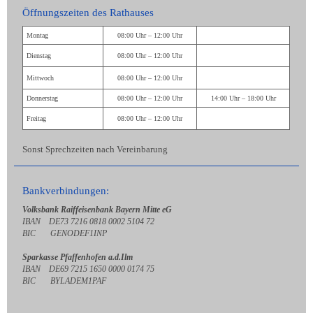
Öffnungszeiten des Rathauses
Montag
08:00 Uhr – 12:00 Uhr
Dienstag
08:00 Uhr – 12:00 Uhr
Mittwoch
08:00 Uhr – 12:00 Uhr
Donnerstag
08:00 Uhr – 12:00 Uhr
14:00 Uhr – 18:00 Uhr
Freitag
08:00 Uhr – 12:00 Uhr
Sonst Sprechzeiten nach Vereinbarung
Bankverbindungen:
Volksbank Raiffeisenbank Bayern Mitte eG
IBAN DE73 7216 0818 0002 5104 72
BIC GENODEF1INP
Sparkasse Pfaffenhofen a.d.Ilm
IBAN DE69 7215 1650 0000 0174 75
BIC BYLADEM1PAF