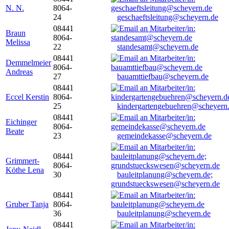
N. N.
8064-
24
geschaeftsleitung@scheyern.de
08441
Braun
8064-
Melissa
22
standesamt@scheyern.de
08441
Demmelmeier
8064-
Andreas
27
bauamttiefbau@scheyern.de
08441
Eccel Kerstin
8064-
25
kindergartengebuehren@scheyern
08441
Eichinger
8064-
Beate
23
gemeindekasse@scheyern.de
08441
Grimmert-
8064-
Köthe Lena
30
bauleitplanung@scheyern.de;
grundstueckswesen@scheyern.de
08441
Gruber Tanja
8064-
36
bauleitplanung@scheyern.de
08441