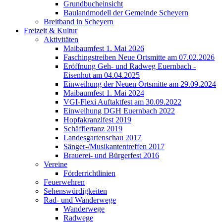
Grundbucheinsicht
Baulandmodell der Gemeinde Scheyern
Breitband in Scheyern
Freizeit & Kultur
Aktivitäten
Maibaumfest 1. Mai 2026
Faschingstreiben Neue Ortsmitte am 07.02.2026
Eröffnung Geh- und Radweg Euernbach -
Eisenhut am 04.04.2025
Einweihung der Neuen Ortsmitte am 29.09.2024
Maibaumfest 1. Mai 2024
VGI-Flexi Auftaktfest am 30.09.2022
Einweihung DGH Euernbach 2022
Hopfakranzlfest 2019
Schäfflertanz 2019
Landesgartenschau 2017
Sänger-/Musikantentreffen 2017
Brauerei- und Bürgerfest 2016
Vereine
Förderrichtlinien
Feuerwehren
Sehenswürdigkeiten
Rad- und Wanderwege
Wanderwege
Radwege