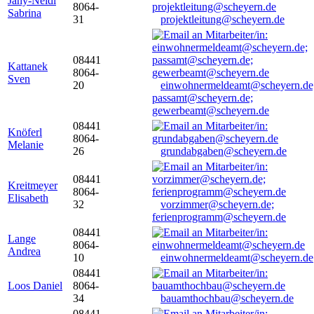
Jany-Neidl
8064-
Sabrina
31
projektleitung@scheyern.de
08441
Kattanek
8064-
Sven
20
einwohnermeldeamt@scheyern.de
passamt@scheyern.de;
gewerbeamt@scheyern.de
08441
Knöferl
8064-
Melanie
26
grundabgaben@scheyern.de
08441
Kreitmeyer
8064-
Elisabeth
32
vorzimmer@scheyern.de;
ferienprogramm@scheyern.de
08441
Lange
8064-
Andrea
10
einwohnermeldeamt@scheyern.de
08441
Loos Daniel
8064-
34
bauamthochbau@scheyern.de
08441