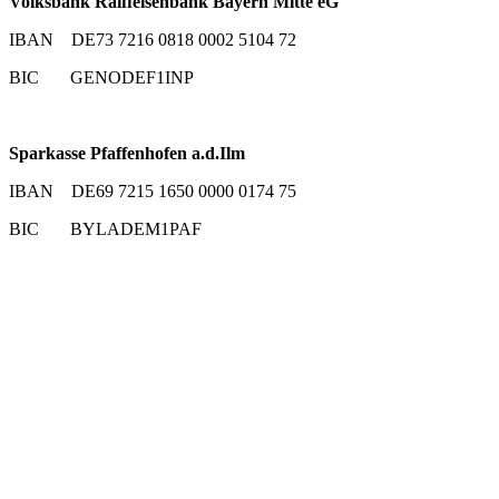
Volksbank Raiffeisenbank Bayern Mitte eG
IBAN DE73 7216 0818 0002 5104 72
BIC GENODEF1INP
Sparkasse Pfaffenhofen a.d.Ilm
IBAN DE69 7215 1650 0000 0174 75
BIC BYLADEM1PAF