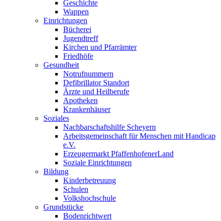
Geschichte
Wappen
Einrichtungen
Bücherei
Jugendtreff
Kirchen und Pfarrämter
Friedhöfe
Gesundheit
Notrufnummern
Defibrillator Standort
Ärzte und Heilberufe
Apotheken
Krankenhäuser
Soziales
Nachbarschaftshilfe Scheyern
Arbeitsgemeinschaft für Menschen mit Handicap
e.V.
Erzeugermarkt PfaffenhofenerLand
Soziale Einrichtungen
Bildung
Kinderbetreuung
Schulen
Volkshochschule
Grundstücke
Bodenrichtwert