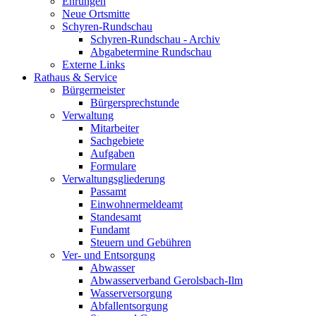
Ehrungen
Neue Ortsmitte
Schyren-Rundschau
Schyren-Rundschau - Archiv
Abgabetermine Rundschau
Externe Links
Rathaus & Service
Bürgermeister
Bürgersprechstunde
Verwaltung
Mitarbeiter
Sachgebiete
Aufgaben
Formulare
Verwaltungsgliederung
Passamt
Einwohnermeldeamt
Standesamt
Fundamt
Steuern und Gebühren
Ver- und Entsorgung
Abwasser
Abwasserverband Gerolsbach-Ilm
Wasserversorgung
Abfallentsorgung