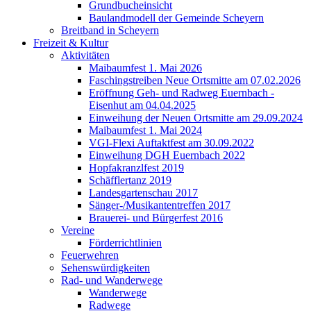
Grundbucheinsicht
Baulandmodell der Gemeinde Scheyern
Breitband in Scheyern
Freizeit & Kultur
Aktivitäten
Maibaumfest 1. Mai 2026
Faschingstreiben Neue Ortsmitte am 07.02.2026
Eröffnung Geh- und Radweg Euernbach -
Eisenhut am 04.04.2025
Einweihung der Neuen Ortsmitte am 29.09.2024
Maibaumfest 1. Mai 2024
VGI-Flexi Auftaktfest am 30.09.2022
Einweihung DGH Euernbach 2022
Hopfakranzlfest 2019
Schäfflertanz 2019
Landesgartenschau 2017
Sänger-/Musikantentreffen 2017
Brauerei- und Bürgerfest 2016
Vereine
Förderrichtlinien
Feuerwehren
Sehenswürdigkeiten
Rad- und Wanderwege
Wanderwege
Radwege