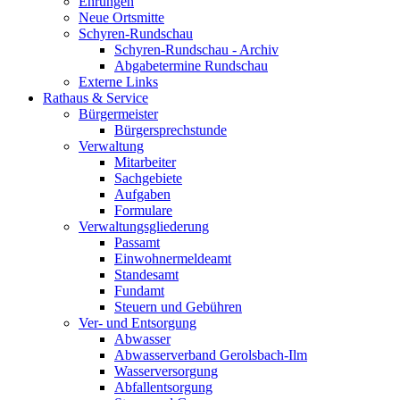
Ehrungen
Neue Ortsmitte
Schyren-Rundschau
Schyren-Rundschau - Archiv
Abgabetermine Rundschau
Externe Links
Rathaus & Service
Bürgermeister
Bürgersprechstunde
Verwaltung
Mitarbeiter
Sachgebiete
Aufgaben
Formulare
Verwaltungsgliederung
Passamt
Einwohnermeldeamt
Standesamt
Fundamt
Steuern und Gebühren
Ver- und Entsorgung
Abwasser
Abwasserverband Gerolsbach-Ilm
Wasserversorgung
Abfallentsorgung