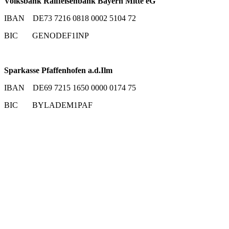
Volksbank Raiffeisenbank Bayern Mitte eG
IBAN DE73 7216 0818 0002 5104 72
BIC GENODEF1INP
Sparkasse Pfaffenhofen a.d.Ilm
IBAN DE69 7215 1650 0000 0174 75
BIC BYLADEM1PAF