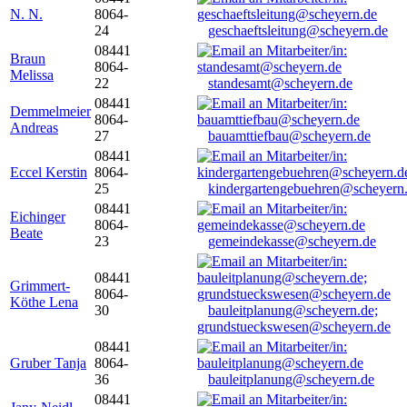
N. N.
8064-
24
geschaeftsleitung@scheyern.de
08441
Braun
8064-
Melissa
22
standesamt@scheyern.de
08441
Demmelmeier
8064-
Andreas
27
bauamttiefbau@scheyern.de
08441
Eccel Kerstin
8064-
25
kindergartengebuehren@scheyern
08441
Eichinger
8064-
Beate
23
gemeindekasse@scheyern.de
08441
Grimmert-
8064-
Köthe Lena
30
bauleitplanung@scheyern.de;
grundstueckswesen@scheyern.de
08441
Gruber Tanja
8064-
36
bauleitplanung@scheyern.de
08441