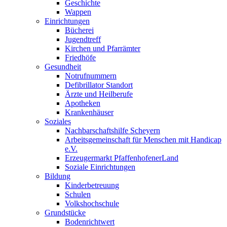
Geschichte
Wappen
Einrichtungen
Bücherei
Jugendtreff
Kirchen und Pfarrämter
Friedhöfe
Gesundheit
Notrufnummern
Defibrillator Standort
Ärzte und Heilberufe
Apotheken
Krankenhäuser
Soziales
Nachbarschaftshilfe Scheyern
Arbeitsgemeinschaft für Menschen mit Handicap
e.V.
Erzeugermarkt PfaffenhofenerLand
Soziale Einrichtungen
Bildung
Kinderbetreuung
Schulen
Volkshochschule
Grundstücke
Bodenrichtwert