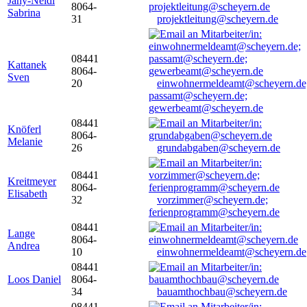
Jany-Neidl
8064-
Sabrina
31
projektleitung@scheyern.de
08441
Kattanek
8064-
Sven
20
einwohnermeldeamt@scheyern.de
passamt@scheyern.de;
gewerbeamt@scheyern.de
08441
Knöferl
8064-
Melanie
26
grundabgaben@scheyern.de
08441
Kreitmeyer
8064-
Elisabeth
32
vorzimmer@scheyern.de;
ferienprogramm@scheyern.de
08441
Lange
8064-
Andrea
10
einwohnermeldeamt@scheyern.de
08441
Loos Daniel
8064-
34
bauamthochbau@scheyern.de
08441