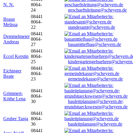
N. N.
8064-
24
geschaeftsleitung@scheyern.de
08441
Braun
8064-
Melissa
22
standesamt@scheyern.de
08441
Demmelmeier
8064-
Andreas
27
bauamttiefbau@scheyern.de
08441
Eccel Kerstin
8064-
25
kindergartengebuehren@scheyern
08441
Eichinger
8064-
Beate
23
gemeindekasse@scheyern.de
08441
Grimmert-
8064-
Köthe Lena
30
bauleitplanung@scheyern.de;
grundstueckswesen@scheyern.de
08441
Gruber Tanja
8064-
36
bauleitplanung@scheyern.de
08441