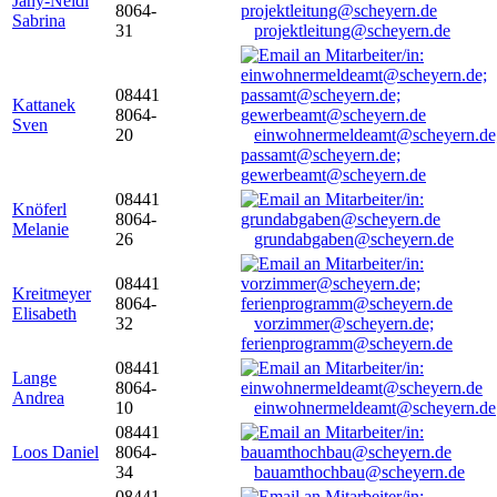
Jany-Neidl
8064-
Sabrina
31
projektleitung@scheyern.de
08441
Kattanek
8064-
Sven
20
einwohnermeldeamt@scheyern.de
passamt@scheyern.de;
gewerbeamt@scheyern.de
08441
Knöferl
8064-
Melanie
26
grundabgaben@scheyern.de
08441
Kreitmeyer
8064-
Elisabeth
32
vorzimmer@scheyern.de;
ferienprogramm@scheyern.de
08441
Lange
8064-
Andrea
10
einwohnermeldeamt@scheyern.de
08441
Loos Daniel
8064-
34
bauamthochbau@scheyern.de
08441