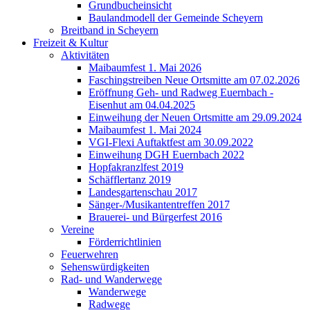
Grundbucheinsicht
Baulandmodell der Gemeinde Scheyern
Breitband in Scheyern
Freizeit & Kultur
Aktivitäten
Maibaumfest 1. Mai 2026
Faschingstreiben Neue Ortsmitte am 07.02.2026
Eröffnung Geh- und Radweg Euernbach -
Eisenhut am 04.04.2025
Einweihung der Neuen Ortsmitte am 29.09.2024
Maibaumfest 1. Mai 2024
VGI-Flexi Auftaktfest am 30.09.2022
Einweihung DGH Euernbach 2022
Hopfakranzlfest 2019
Schäfflertanz 2019
Landesgartenschau 2017
Sänger-/Musikantentreffen 2017
Brauerei- und Bürgerfest 2016
Vereine
Förderrichtlinien
Feuerwehren
Sehenswürdigkeiten
Rad- und Wanderwege
Wanderwege
Radwege