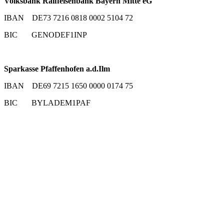
Volksbank Raiffeisenbank Bayern Mitte eG
IBAN DE73 7216 0818 0002 5104 72
BIC GENODEF1INP
Sparkasse Pfaffenhofen a.d.Ilm
IBAN DE69 7215 1650 0000 0174 75
BIC BYLADEM1PAF