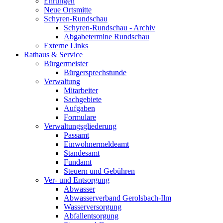
Ehrungen
Neue Ortsmitte
Schyren-Rundschau
Schyren-Rundschau - Archiv
Abgabetermine Rundschau
Externe Links
Rathaus & Service
Bürgermeister
Bürgersprechstunde
Verwaltung
Mitarbeiter
Sachgebiete
Aufgaben
Formulare
Verwaltungsgliederung
Passamt
Einwohnermeldeamt
Standesamt
Fundamt
Steuern und Gebühren
Ver- und Entsorgung
Abwasser
Abwasserverband Gerolsbach-Ilm
Wasserversorgung
Abfallentsorgung