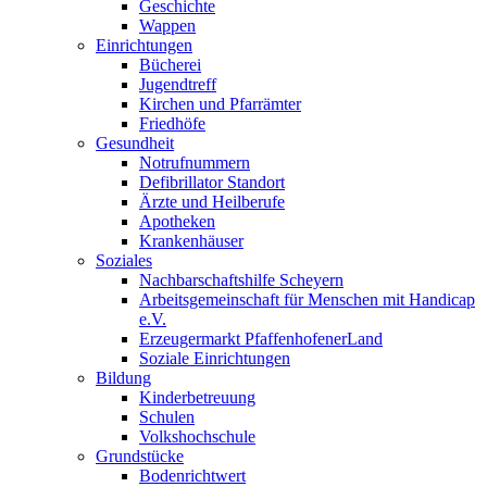
Geschichte
Wappen
Einrichtungen
Bücherei
Jugendtreff
Kirchen und Pfarrämter
Friedhöfe
Gesundheit
Notrufnummern
Defibrillator Standort
Ärzte und Heilberufe
Apotheken
Krankenhäuser
Soziales
Nachbarschaftshilfe Scheyern
Arbeitsgemeinschaft für Menschen mit Handicap
e.V.
Erzeugermarkt PfaffenhofenerLand
Soziale Einrichtungen
Bildung
Kinderbetreuung
Schulen
Volkshochschule
Grundstücke
Bodenrichtwert