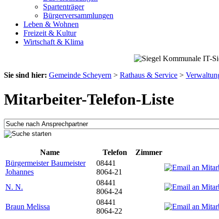
Spartenträger
Bürgerversammlungen
Leben & Wohnen
Freizeit & Kultur
Wirtschaft & Klima
Sie sind hier:
Gemeinde Scheyern
>
Rathaus & Service
>
Verwaltun
Mitarbeiter-Telefon-Liste
Name
Telefon
Zimmer
Bürgermeister Baumeister
08441
Johannes
8064-21
08441
N. N.
8064-24
08441
Braun Melissa
8064-22