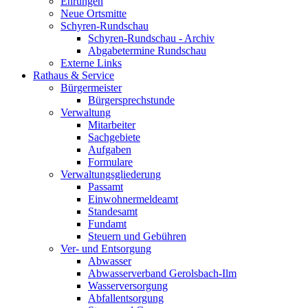
Ehrungen
Neue Ortsmitte
Schyren-Rundschau
Schyren-Rundschau - Archiv
Abgabetermine Rundschau
Externe Links
Rathaus & Service
Bürgermeister
Bürgersprechstunde
Verwaltung
Mitarbeiter
Sachgebiete
Aufgaben
Formulare
Verwaltungsgliederung
Passamt
Einwohnermeldeamt
Standesamt
Fundamt
Steuern und Gebühren
Ver- und Entsorgung
Abwasser
Abwasserverband Gerolsbach-Ilm
Wasserversorgung
Abfallentsorgung