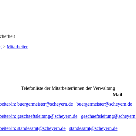
g
>
Mitarbeiter
Telefonliste der Mitarbeiter/innen der Verwaltung
Mail
buergermeister@scheyern.de
geschaeftsleitung@scheyern
standesamt@scheyern.de