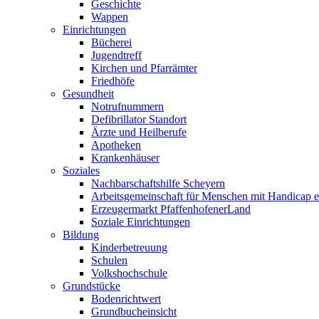
Geschichte
Wappen
Einrichtungen
Bücherei
Jugendtreff
Kirchen und Pfarrämter
Friedhöfe
Gesundheit
Notrufnummern
Defibrillator Standort
Ärzte und Heilberufe
Apotheken
Krankenhäuser
Soziales
Nachbarschaftshilfe Scheyern
Arbeitsgemeinschaft für Menschen mit Handicap e
Erzeugermarkt PfaffenhofenerLand
Soziale Einrichtungen
Bildung
Kinderbetreuung
Schulen
Volkshochschule
Grundstücke
Bodenrichtwert
Grundbucheinsicht