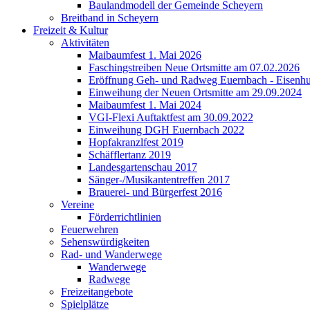
Baulandmodell der Gemeinde Scheyern
Breitband in Scheyern
Freizeit & Kultur
Aktivitäten
Maibaumfest 1. Mai 2026
Faschingstreiben Neue Ortsmitte am 07.02.2026
Eröffnung Geh- und Radweg Euernbach - Eisenhu
Einweihung der Neuen Ortsmitte am 29.09.2024
Maibaumfest 1. Mai 2024
VGI-Flexi Auftaktfest am 30.09.2022
Einweihung DGH Euernbach 2022
Hopfakranzlfest 2019
Schäfflertanz 2019
Landesgartenschau 2017
Sänger-/Musikantentreffen 2017
Brauerei- und Bürgerfest 2016
Vereine
Förderrichtlinien
Feuerwehren
Sehenswürdigkeiten
Rad- und Wanderwege
Wanderwege
Radwege
Freizeitangebote
Spielplätze