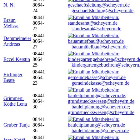
N. N.
8064-
24
geschaeftsleitung@scheyern.de
08441
Braun
8064-
Melissa
22
standesamt@scheyern.de
08441
Demmelmeier
8064-
Andreas
27
bauamttiefbau@scheyern.de
08441
Eccel Kerstin
8064-
25
kindergartengebuehren@scheyern
08441
Eichinger
8064-
Beate
23
gemeindekasse@scheyern.de
08441
Grimmert-
8064-
Köthe Lena
30
bauleitplanung@scheyern.de;
grundstueckswesen@scheyern.de
08441
Gruber Tanja
8064-
36
bauleitplanung@scheyern.de
08441