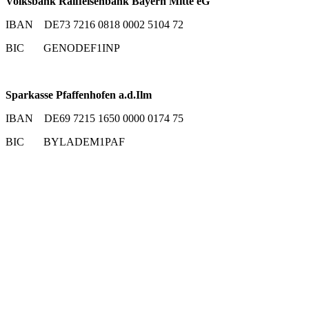
Volksbank Raiffeisenbank Bayern Mitte eG
IBAN DE73 7216 0818 0002 5104 72
BIC GENODEF1INP
Sparkasse Pfaffenhofen a.d.Ilm
IBAN DE69 7215 1650 0000 0174 75
BIC BYLADEM1PAF