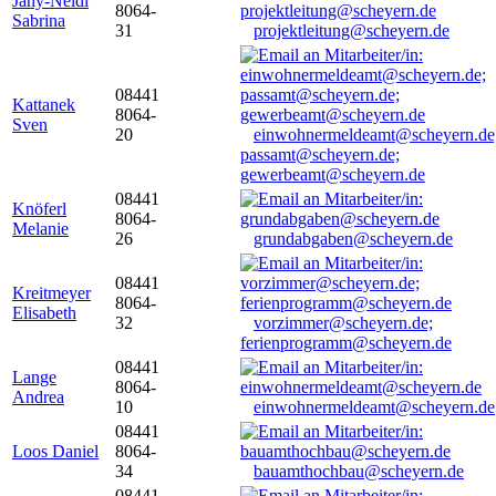
Jany-Neidl
8064-
Sabrina
31
projektleitung@scheyern.de
08441
Kattanek
8064-
Sven
20
einwohnermeldeamt@scheyern.de
passamt@scheyern.de;
gewerbeamt@scheyern.de
08441
Knöferl
8064-
Melanie
26
grundabgaben@scheyern.de
08441
Kreitmeyer
8064-
Elisabeth
32
vorzimmer@scheyern.de;
ferienprogramm@scheyern.de
08441
Lange
8064-
Andrea
10
einwohnermeldeamt@scheyern.de
08441
Loos Daniel
8064-
34
bauamthochbau@scheyern.de
08441