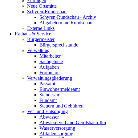
Ehrungen
Neue Ortsmitte
Schyren-Rundschau
Schyren-Rundschau - Archiv
Abgabetermine Rundschau
Externe Links
Rathaus & Service
Bürgermeister
Bürgersprechstunde
Verwaltung
Mitarbeiter
Sachgebiete
Aufgaben
Formulare
Verwaltungsgliederung
Passamt
Einwohnermeldeamt
Standesamt
Fundamt
Steuern und Gebühren
Ver- und Entsorgung
Abwasser
Abwasserverband Gerolsbach-Ilm
Wasserversorgung
Abfallentsorgung