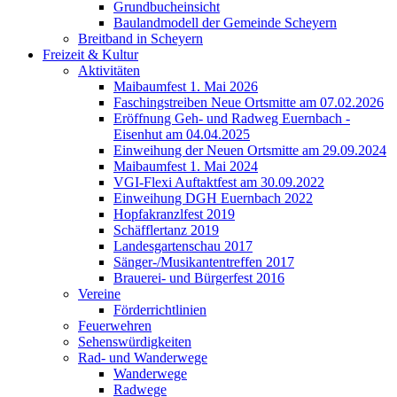
Grundbucheinsicht
Baulandmodell der Gemeinde Scheyern
Breitband in Scheyern
Freizeit & Kultur
Aktivitäten
Maibaumfest 1. Mai 2026
Faschingstreiben Neue Ortsmitte am 07.02.2026
Eröffnung Geh- und Radweg Euernbach -
Eisenhut am 04.04.2025
Einweihung der Neuen Ortsmitte am 29.09.2024
Maibaumfest 1. Mai 2024
VGI-Flexi Auftaktfest am 30.09.2022
Einweihung DGH Euernbach 2022
Hopfakranzlfest 2019
Schäfflertanz 2019
Landesgartenschau 2017
Sänger-/Musikantentreffen 2017
Brauerei- und Bürgerfest 2016
Vereine
Förderrichtlinien
Feuerwehren
Sehenswürdigkeiten
Rad- und Wanderwege
Wanderwege
Radwege