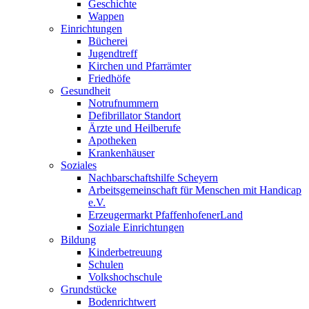
Geschichte
Wappen
Einrichtungen
Bücherei
Jugendtreff
Kirchen und Pfarrämter
Friedhöfe
Gesundheit
Notrufnummern
Defibrillator Standort
Ärzte und Heilberufe
Apotheken
Krankenhäuser
Soziales
Nachbarschaftshilfe Scheyern
Arbeitsgemeinschaft für Menschen mit Handicap
e.V.
Erzeugermarkt PfaffenhofenerLand
Soziale Einrichtungen
Bildung
Kinderbetreuung
Schulen
Volkshochschule
Grundstücke
Bodenrichtwert