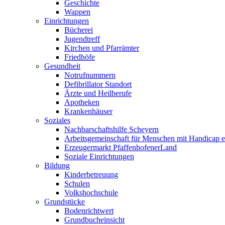
Geschichte
Wappen
Einrichtungen
Bücherei
Jugendtreff
Kirchen und Pfarrämter
Friedhöfe
Gesundheit
Notrufnummern
Defibrillator Standort
Ärzte und Heilberufe
Apotheken
Krankenhäuser
Soziales
Nachbarschaftshilfe Scheyern
Arbeitsgemeinschaft für Menschen mit Handicap e
Erzeugermarkt PfaffenhofenerLand
Soziale Einrichtungen
Bildung
Kinderbetreuung
Schulen
Volkshochschule
Grundstücke
Bodenrichtwert
Grundbucheinsicht