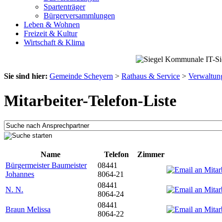
Spartenträger
Bürgerversammlungen
Leben & Wohnen
Freizeit & Kultur
Wirtschaft & Klima
Sie sind hier:
Gemeinde Scheyern
>
Rathaus & Service
>
Verwaltun
Mitarbeiter-Telefon-Liste
Name
Telefon
Zimmer
Bürgermeister Baumeister
08441
Johannes
8064-21
08441
N. N.
8064-24
08441
Braun Melissa
8064-22