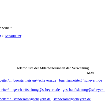
g
>
Mitarbeiter
Telefonliste der Mitarbeiter/innen der Verwaltung
Mail
buergermeister@scheyern.de
geschaeftsleitung@scheyern
standesamt@scheyern.de