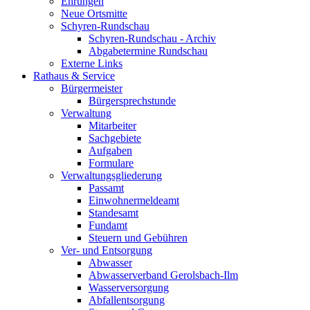
Ehrungen
Neue Ortsmitte
Schyren-Rundschau
Schyren-Rundschau - Archiv
Abgabetermine Rundschau
Externe Links
Rathaus & Service
Bürgermeister
Bürgersprechstunde
Verwaltung
Mitarbeiter
Sachgebiete
Aufgaben
Formulare
Verwaltungsgliederung
Passamt
Einwohnermeldeamt
Standesamt
Fundamt
Steuern und Gebühren
Ver- und Entsorgung
Abwasser
Abwasserverband Gerolsbach-Ilm
Wasserversorgung
Abfallentsorgung