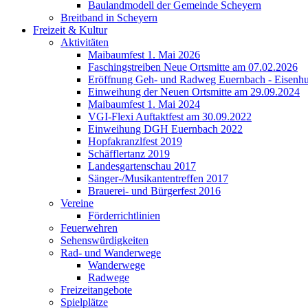
Baulandmodell der Gemeinde Scheyern
Breitband in Scheyern
Freizeit & Kultur
Aktivitäten
Maibaumfest 1. Mai 2026
Faschingstreiben Neue Ortsmitte am 07.02.2026
Eröffnung Geh- und Radweg Euernbach - Eisenhu
Einweihung der Neuen Ortsmitte am 29.09.2024
Maibaumfest 1. Mai 2024
VGI-Flexi Auftaktfest am 30.09.2022
Einweihung DGH Euernbach 2022
Hopfakranzlfest 2019
Schäfflertanz 2019
Landesgartenschau 2017
Sänger-/Musikantentreffen 2017
Brauerei- und Bürgerfest 2016
Vereine
Förderrichtlinien
Feuerwehren
Sehenswürdigkeiten
Rad- und Wanderwege
Wanderwege
Radwege
Freizeitangebote
Spielplätze