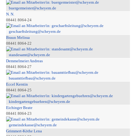
buergermeister@scheyern.de
N. N.
08441 8064-24
geschaeftsleitung@scheyern.de
Braun Melissa
08441 8064-22
standesamt@scheyern.de
Demmelmeier Andreas
08441 8064-27
bauamttiefbau@scheyern.de
Eccel Kerstin
08441 8064-25
kindergartengebuehren@scheyern.de
Eichinger Beate
08441 8064-23
gemeindekasse@scheyern.de
Grimmert-Köthe Lena