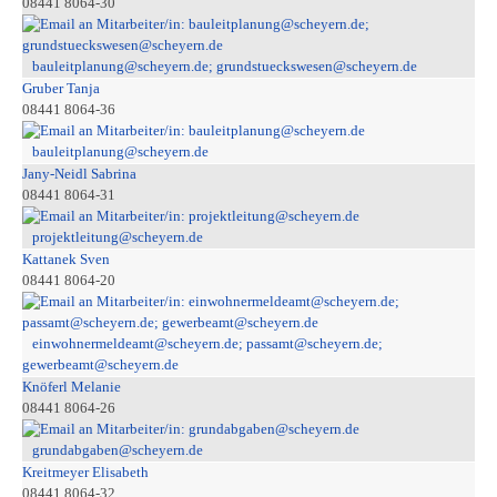
08441 8064-30
bauleitplanung@scheyern.de; grundstueckswesen@scheyern.de
Gruber Tanja
08441 8064-36
bauleitplanung@scheyern.de
Jany-Neidl Sabrina
08441 8064-31
projektleitung@scheyern.de
Kattanek Sven
08441 8064-20
einwohnermeldeamt@scheyern.de; passamt@scheyern.de;
gewerbeamt@scheyern.de
Knöferl Melanie
08441 8064-26
grundabgaben@scheyern.de
Kreitmeyer Elisabeth
08441 8064-32