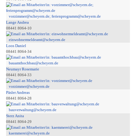
vorzimmer@scheyern.de; ferienprogramm@scheyern.de
Lange Andrea
08441 8064-10
einwohnermeldeamt@scheyern.de
Loos Daniel
08441 8064-34
bauamthochbau@scheyern.de
Neumayr Rosemarie
08441 8064-33
vorzimmer@scheyern.de
Päsler Andreas
08441 8064-28
bauverwaltung@scheyern.de
Sterz Anita
08441 8064-29
kaemmerei@scheyern.de