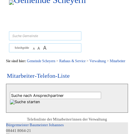
Zum Inhalt
,
zur Navigation
oder
zur Startseite
springen.
suchen
A
A
Schriftgröße
A
Sie sind hier:
Gemeinde Scheyern
>
Rathaus & Service
>
Verwaltung
>
Mitarbeiter
Mitarbeiter-Telefon-Liste
Telefonliste der Mitarbeiter/innen der Verwaltung
Bürgermeister Baumeister Johannes
08441 8064-21