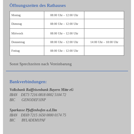
Öffnungszeiten des Rathauses
Montag
08:00 Uhr – 12:00 Uhr
Dienstag
08:00 Uhr – 12:00 Uhr
Mittwoch
08:00 Uhr – 12:00 Uhr
Donnerstag
08:00 Uhr – 12:00 Uhr
14:00 Uhr – 18:00 Uhr
Freitag
08:00 Uhr – 12:00 Uhr
Sonst Sprechzeiten nach Vereinbarung
Bankverbindungen:
Volksbank Raiffeisenbank Bayern Mitte eG
IBAN DE73 7216 0818 0002 5104 72
BIC GENODEF1INP
Sparkasse Pfaffenhofen a.d.Ilm
IBAN DE69 7215 1650 0000 0174 75
BIC BYLADEM1PAF