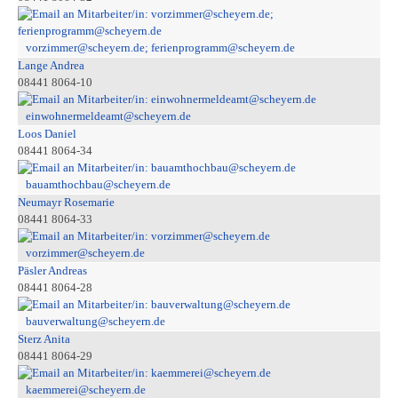
vorzimmer@scheyern.de; ferienprogramm@scheyern.de
Lange Andrea
08441 8064-10
einwohnermeldeamt@scheyern.de
Loos Daniel
08441 8064-34
bauamthochbau@scheyern.de
Neumayr Rosemarie
08441 8064-33
vorzimmer@scheyern.de
Päsler Andreas
08441 8064-28
bauverwaltung@scheyern.de
Sterz Anita
08441 8064-29
kaemmerei@scheyern.de