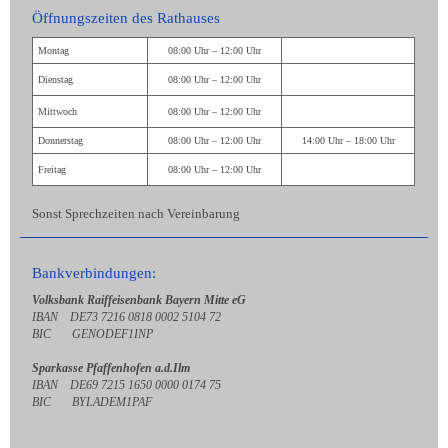
Öffnungszeiten des Rathauses
Montag
08:00 Uhr – 12:00 Uhr
Dienstag
08:00 Uhr – 12:00 Uhr
Mittwoch
08:00 Uhr – 12:00 Uhr
Donnerstag
08:00 Uhr – 12:00 Uhr
14:00 Uhr – 18:00 Uhr
Freitag
08:00 Uhr – 12:00 Uhr
Sonst Sprechzeiten nach Vereinbarung
Bankverbindungen:
Volksbank Raiffeisenbank Bayern Mitte eG
IBAN DE73 7216 0818 0002 5104 72
BIC GENODEF1INP
Sparkasse Pfaffenhofen a.d.Ilm
IBAN DE69 7215 1650 0000 0174 75
BIC BYLADEM1PAF