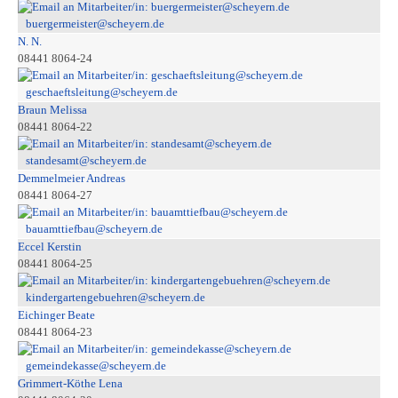
buergermeister@scheyern.de
N. N.
08441 8064-24
geschaeftsleitung@scheyern.de
Braun Melissa
08441 8064-22
standesamt@scheyern.de
Demmelmeier Andreas
08441 8064-27
bauamttiefbau@scheyern.de
Eccel Kerstin
08441 8064-25
kindergartengebuehren@scheyern.de
Eichinger Beate
08441 8064-23
gemeindekasse@scheyern.de
Grimmert-Köthe Lena