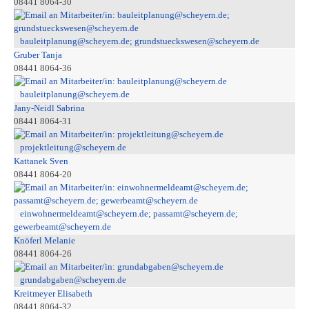
08441 8064-30
bauleitplanung@scheyern.de; grundstueckswesen@scheyern.de
Gruber Tanja
08441 8064-36
bauleitplanung@scheyern.de
Jany-Neidl Sabrina
08441 8064-31
projektleitung@scheyern.de
Kattanek Sven
08441 8064-20
einwohnermeldeamt@scheyern.de; passamt@scheyern.de;
gewerbeamt@scheyern.de
Knöferl Melanie
08441 8064-26
grundabgaben@scheyern.de
Kreitmeyer Elisabeth
08441 8064-32