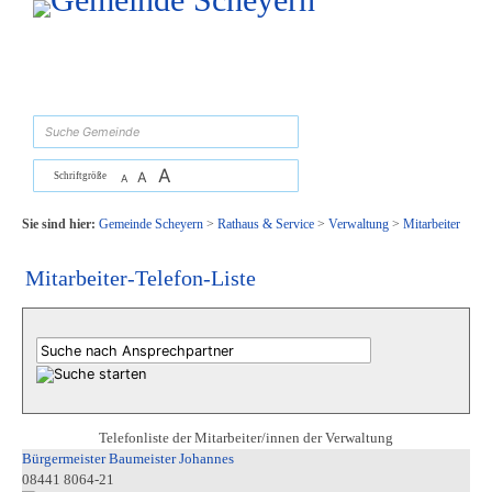
Zum Inhalt
,
zur Navigation
oder
zur Startseite
springen.
suchen
A
A
Schriftgröße
A
Sie sind hier:
Gemeinde Scheyern
>
Rathaus & Service
>
Verwaltung
>
Mitarbeiter
Mitarbeiter-Telefon-Liste
Telefonliste der Mitarbeiter/innen der Verwaltung
Bürgermeister Baumeister Johannes
08441 8064-21