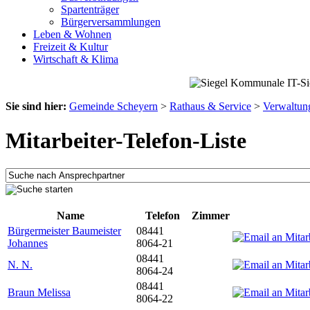
Spartenträger
Bürgerversammlungen
Leben & Wohnen
Freizeit & Kultur
Wirtschaft & Klima
Sie sind hier:
Gemeinde Scheyern
>
Rathaus & Service
>
Verwaltun
Mitarbeiter-Telefon-Liste
Name
Telefon
Zimmer
Bürgermeister Baumeister
08441
Johannes
8064-21
08441
N. N.
8064-24
08441
Braun Melissa
8064-22