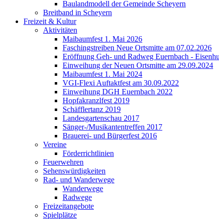
Baulandmodell der Gemeinde Scheyern
Breitband in Scheyern
Freizeit & Kultur
Aktivitäten
Maibaumfest 1. Mai 2026
Faschingstreiben Neue Ortsmitte am 07.02.2026
Eröffnung Geh- und Radweg Euernbach - Eisenhu
Einweihung der Neuen Ortsmitte am 29.09.2024
Maibaumfest 1. Mai 2024
VGI-Flexi Auftaktfest am 30.09.2022
Einweihung DGH Euernbach 2022
Hopfakranzlfest 2019
Schäfflertanz 2019
Landesgartenschau 2017
Sänger-/Musikantentreffen 2017
Brauerei- und Bürgerfest 2016
Vereine
Förderrichtlinien
Feuerwehren
Sehenswürdigkeiten
Rad- und Wanderwege
Wanderwege
Radwege
Freizeitangebote
Spielplätze