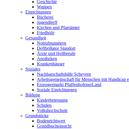
Geschichte
Wappen
Einrichtungen
Bücherei
Jugendtreff
Kirchen und Pfarrämter
Friedhöfe
Gesundheit
Notrufnummern
Defibrillator Standort
Ärzte und Heilberufe
Apotheken
Krankenhäuser
Soziales
Nachbarschaftshilfe Scheyern
Arbeitsgemeinschaft für Menschen mit Handicap e
Erzeugermarkt PfaffenhofenerLand
Soziale Einrichtungen
Bildung
Kinderbetreuung
Schulen
Volkshochschule
Grundstücke
Bodenrichtwert
Grundbucheinsicht