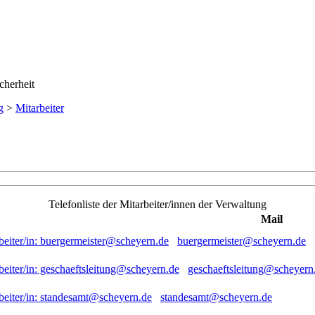
g
>
Mitarbeiter
Telefonliste der Mitarbeiter/innen der Verwaltung
Mail
buergermeister@scheyern.de
geschaeftsleitung@scheyern
standesamt@scheyern.de