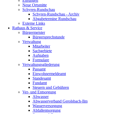
Ehrungen
Neue Ortsmitte
Schyren-Rundschau
Schyren-Rundschau - Archiv
Abgabetermine Rundschau
Externe Links
Rathaus & Service
Bürgermeister
Bürgersprechstunde
Verwaltung
Mitarbeiter
Sachgebiete
Aufgaben
Formulare
Verwaltungsgliederung
Passamt
Einwohnermeldeamt
Standesamt
Fundamt
Steuern und Gebühren
Ver- und Entsorgung
Abwasser
Abwasserverband Gerolsbach-Ilm
Wasserversorgung
Abfallentsorgung