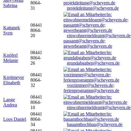
Jany-Neidl
8064-
Sabrina
31
projektleitung@scheyern.de
08441
Kattanek
8064-
Sven
20
einwohnermeldeamt@scheyern.de
passamt@scheyern.de;
gewerbeamt@scheyern.de
08441
Knöferl
8064-
Melanie
26
grundabgaben@scheyern.de
08441
Kreitmeyer
8064-
Elisabeth
32
vorzimmer@scheyern.de;
ferienprogramm@scheyern.de
08441
Lange
8064-
Andrea
10
einwohnermeldeamt@scheyern.de
08441
Loos Daniel
8064-
34
bauamthochbau@scheyern.de
08441