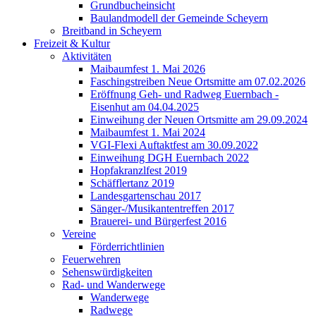
Grundbucheinsicht
Baulandmodell der Gemeinde Scheyern
Breitband in Scheyern
Freizeit & Kultur
Aktivitäten
Maibaumfest 1. Mai 2026
Faschingstreiben Neue Ortsmitte am 07.02.2026
Eröffnung Geh- und Radweg Euernbach -
Eisenhut am 04.04.2025
Einweihung der Neuen Ortsmitte am 29.09.2024
Maibaumfest 1. Mai 2024
VGI-Flexi Auftaktfest am 30.09.2022
Einweihung DGH Euernbach 2022
Hopfakranzlfest 2019
Schäfflertanz 2019
Landesgartenschau 2017
Sänger-/Musikantentreffen 2017
Brauerei- und Bürgerfest 2016
Vereine
Förderrichtlinien
Feuerwehren
Sehenswürdigkeiten
Rad- und Wanderwege
Wanderwege
Radwege