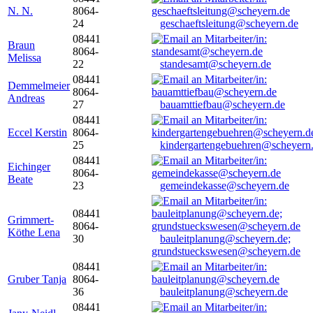
N. N.
8064-
24
geschaeftsleitung@scheyern.de
08441
Braun
8064-
Melissa
22
standesamt@scheyern.de
08441
Demmelmeier
8064-
Andreas
27
bauamttiefbau@scheyern.de
08441
Eccel Kerstin
8064-
25
kindergartengebuehren@scheyern
08441
Eichinger
8064-
Beate
23
gemeindekasse@scheyern.de
08441
Grimmert-
8064-
Köthe Lena
30
bauleitplanung@scheyern.de;
grundstueckswesen@scheyern.de
08441
Gruber Tanja
8064-
36
bauleitplanung@scheyern.de
08441