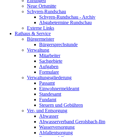
Ehrungen
Neue Ortsmitte
Schyren-Rundschau
Schyren-Rundschau - Archiv
Abgabetermine Rundschau
Externe Links
Rathaus & Service
Bürgermeister
Bürgersprechstunde
Verwaltung
Mitarbeiter
Sachgebiete
Aufgaben
Formulare
Verwaltungsgliederung
Passamt
Einwohnermeldeamt
Standesamt
Fundamt
Steuern und Gebühren
Ver- und Entsorgung
Abwasser
Abwasserverband Gerolsbach-Ilm
Wasserversorgung
Abfallentsorgung