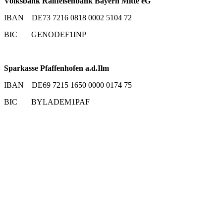
Volksbank Raiffeisenbank Bayern Mitte eG
IBAN DE73 7216 0818 0002 5104 72
BIC GENODEF1INP
Sparkasse Pfaffenhofen a.d.Ilm
IBAN DE69 7215 1650 0000 0174 75
BIC BYLADEM1PAF