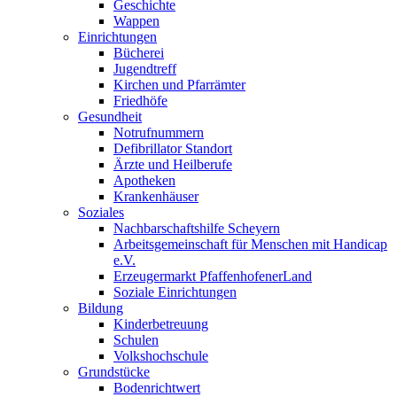
Geschichte
Wappen
Einrichtungen
Bücherei
Jugendtreff
Kirchen und Pfarrämter
Friedhöfe
Gesundheit
Notrufnummern
Defibrillator Standort
Ärzte und Heilberufe
Apotheken
Krankenhäuser
Soziales
Nachbarschaftshilfe Scheyern
Arbeitsgemeinschaft für Menschen mit Handicap
e.V.
Erzeugermarkt PfaffenhofenerLand
Soziale Einrichtungen
Bildung
Kinderbetreuung
Schulen
Volkshochschule
Grundstücke
Bodenrichtwert