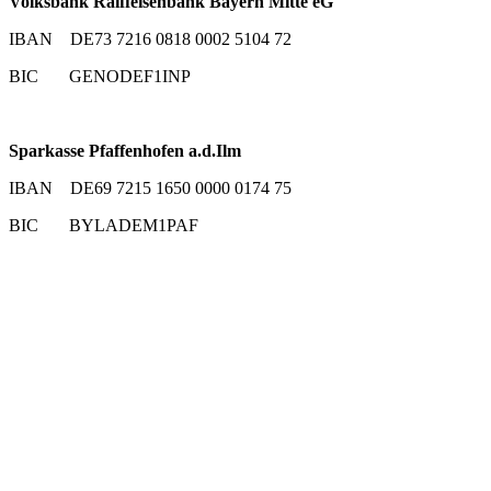
Volksbank Raiffeisenbank Bayern Mitte eG
IBAN DE73 7216 0818 0002 5104 72
BIC GENODEF1INP
Sparkasse Pfaffenhofen a.d.Ilm
IBAN DE69 7215 1650 0000 0174 75
BIC BYLADEM1PAF