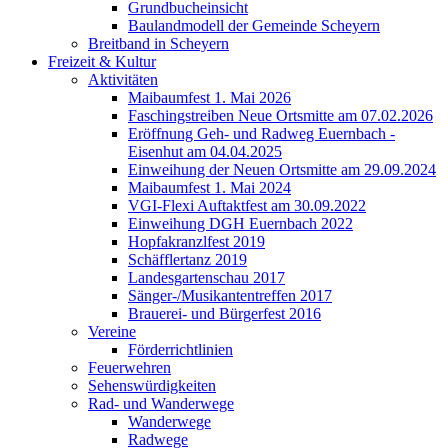
Grundbucheinsicht
Baulandmodell der Gemeinde Scheyern
Breitband in Scheyern
Freizeit & Kultur
Aktivitäten
Maibaumfest 1. Mai 2026
Faschingstreiben Neue Ortsmitte am 07.02.2026
Eröffnung Geh- und Radweg Euernbach -
Eisenhut am 04.04.2025
Einweihung der Neuen Ortsmitte am 29.09.2024
Maibaumfest 1. Mai 2024
VGI-Flexi Auftaktfest am 30.09.2022
Einweihung DGH Euernbach 2022
Hopfakranzlfest 2019
Schäfflertanz 2019
Landesgartenschau 2017
Sänger-/Musikantentreffen 2017
Brauerei- und Bürgerfest 2016
Vereine
Förderrichtlinien
Feuerwehren
Sehenswürdigkeiten
Rad- und Wanderwege
Wanderwege
Radwege