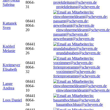
Jany-Neidl
8064-
Sabrina
31
projektleitung@scheyern.de
08441
Kattanek
8064-
Sven
20
einwohnermeldeamt@scheyern.de
passamt@scheyern.de;
gewerbeamt@scheyern.de
08441
Knöferl
8064-
Melanie
26
grundabgaben@scheyern.de
08441
Kreitmeyer
8064-
Elisabeth
32
vorzimmer@scheyern.de;
ferienprogramm@scheyern.de
08441
Lange
8064-
Andrea
10
einwohnermeldeamt@scheyern.de
08441
Loos Daniel
8064-
34
bauamthochbau@scheyern.de
08441