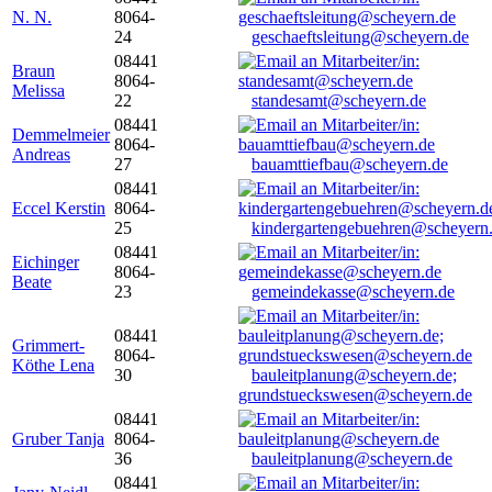
N. N.
8064-
24
geschaeftsleitung@scheyern.de
08441
Braun
8064-
Melissa
22
standesamt@scheyern.de
08441
Demmelmeier
8064-
Andreas
27
bauamttiefbau@scheyern.de
08441
Eccel Kerstin
8064-
25
kindergartengebuehren@scheyern
08441
Eichinger
8064-
Beate
23
gemeindekasse@scheyern.de
08441
Grimmert-
8064-
Köthe Lena
30
bauleitplanung@scheyern.de;
grundstueckswesen@scheyern.de
08441
Gruber Tanja
8064-
36
bauleitplanung@scheyern.de
08441