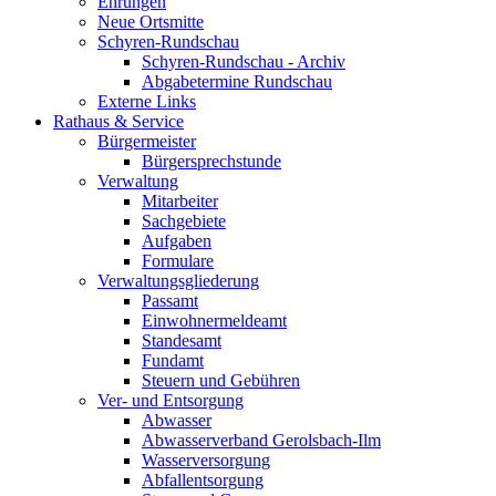
Ehrungen
Neue Ortsmitte
Schyren-Rundschau
Schyren-Rundschau - Archiv
Abgabetermine Rundschau
Externe Links
Rathaus & Service
Bürgermeister
Bürgersprechstunde
Verwaltung
Mitarbeiter
Sachgebiete
Aufgaben
Formulare
Verwaltungsgliederung
Passamt
Einwohnermeldeamt
Standesamt
Fundamt
Steuern und Gebühren
Ver- und Entsorgung
Abwasser
Abwasserverband Gerolsbach-Ilm
Wasserversorgung
Abfallentsorgung