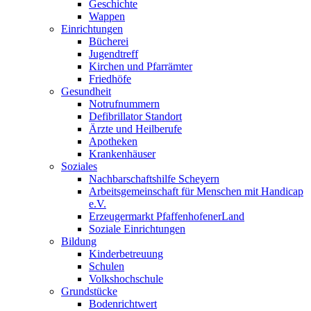
Geschichte
Wappen
Einrichtungen
Bücherei
Jugendtreff
Kirchen und Pfarrämter
Friedhöfe
Gesundheit
Notrufnummern
Defibrillator Standort
Ärzte und Heilberufe
Apotheken
Krankenhäuser
Soziales
Nachbarschaftshilfe Scheyern
Arbeitsgemeinschaft für Menschen mit Handicap
e.V.
Erzeugermarkt PfaffenhofenerLand
Soziale Einrichtungen
Bildung
Kinderbetreuung
Schulen
Volkshochschule
Grundstücke
Bodenrichtwert