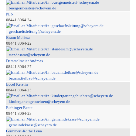
buergermeister@scheyern.de
N. N.
08441 8064-24
geschaeftsleitung@scheyern.de
Braun Melissa
08441 8064-22
standesamt@scheyern.de
Demmelmeier Andreas
08441 8064-27
bauamttiefbau@scheyern.de
Eccel Kerstin
08441 8064-25
kindergartengebuehren@scheyern.de
Eichinger Beate
08441 8064-23
gemeindekasse@scheyern.de
Grimmert-Köthe Lena