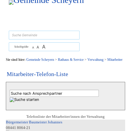
Zum Inhalt
,
zur Navigation
oder
zur Startseite
springen.
suchen
A
A
Schriftgröße
A
Sie sind hier:
Gemeinde Scheyern
>
Rathaus & Service
>
Verwaltung
>
Mitarbeiter
Mitarbeiter-Telefon-Liste
Telefonliste der Mitarbeiter/innen der Verwaltung
Bürgermeister Baumeister Johannes
08441 8064-21