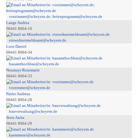
vorzimmer@scheyern.de; ferienprogramm@scheyern.de
Lange Andrea
08441 8064-10
einwohnermeldeamt@scheyern.de
Loos Daniel
08441 8064-34
bauamthochbau@scheyern.de
Neumayr Rosemarie
08441 8064-33
vorzimmer@scheyern.de
Päsler Andreas
08441 8064-28
bauverwaltung@scheyern.de
Sterz Anita
08441 8064-29
kaemmerei@scheyern.de