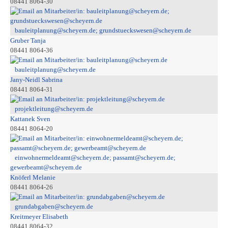
08441 8064-30
bauleitplanung@scheyern.de; grundstueckswesen@scheyern.de
Gruber Tanja
08441 8064-36
bauleitplanung@scheyern.de
Jany-Neidl Sabrina
08441 8064-31
projektleitung@scheyern.de
Kattanek Sven
08441 8064-20
einwohnermeldeamt@scheyern.de; passamt@scheyern.de;
gewerbeamt@scheyern.de
Knöferl Melanie
08441 8064-26
grundabgaben@scheyern.de
Kreitmeyer Elisabeth
08441 8064-32