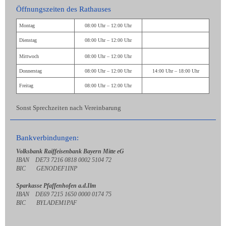
Öffnungszeiten des Rathauses
Montag
08:00 Uhr – 12:00 Uhr
Dienstag
08:00 Uhr – 12:00 Uhr
Mittwoch
08:00 Uhr – 12:00 Uhr
Donnerstag
08:00 Uhr – 12:00 Uhr
14:00 Uhr – 18:00 Uhr
Freitag
08:00 Uhr – 12:00 Uhr
Sonst Sprechzeiten nach Vereinbarung
Bankverbindungen:
Volksbank Raiffeisenbank Bayern Mitte eG
IBAN DE73 7216 0818 0002 5104 72
BIC GENODEF1INP
Sparkasse Pfaffenhofen a.d.Ilm
IBAN DE69 7215 1650 0000 0174 75
BIC BYLADEM1PAF