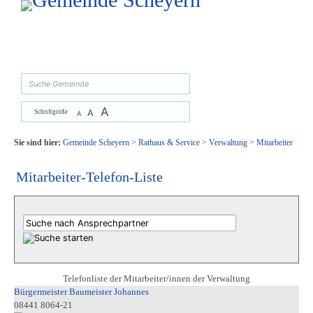
Zum Inhalt
,
zur Navigation
oder
zur Startseite
springen.
suchen
A
A
Schriftgröße
A
Sie sind hier:
Gemeinde Scheyern
>
Rathaus & Service
>
Verwaltung
>
Mitarbeiter
Mitarbeiter-Telefon-Liste
Telefonliste der Mitarbeiter/innen der Verwaltung
Bürgermeister Baumeister Johannes
08441 8064-21