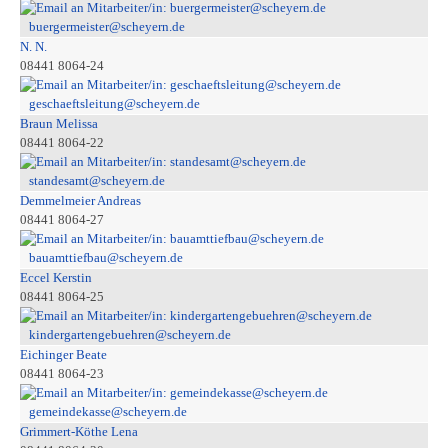
buergermeister@scheyern.de
N. N.
08441 8064-24
geschaeftsleitung@scheyern.de
Braun Melissa
08441 8064-22
standesamt@scheyern.de
Demmelmeier Andreas
08441 8064-27
bauamttiefbau@scheyern.de
Eccel Kerstin
08441 8064-25
kindergartengebuehren@scheyern.de
Eichinger Beate
08441 8064-23
gemeindekasse@scheyern.de
Grimmert-Köthe Lena