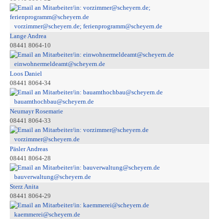
vorzimmer@scheyern.de; ferienprogramm@scheyern.de
Lange Andrea
08441 8064-10
einwohnermeldeamt@scheyern.de
Loos Daniel
08441 8064-34
bauamthochbau@scheyern.de
Neumayr Rosemarie
08441 8064-33
vorzimmer@scheyern.de
Päsler Andreas
08441 8064-28
bauverwaltung@scheyern.de
Sterz Anita
08441 8064-29
kaemmerei@scheyern.de