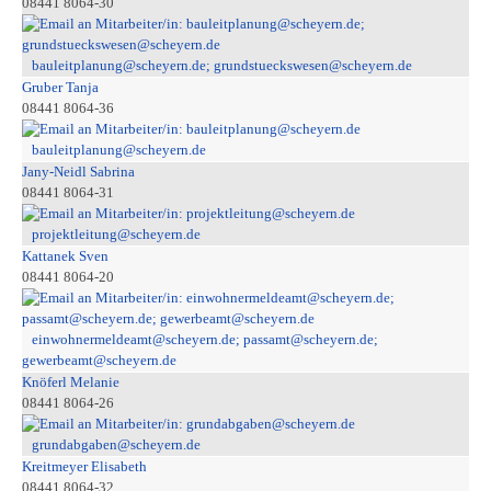
08441 8064-30
bauleitplanung@scheyern.de; grundstueckswesen@scheyern.de
Gruber Tanja
08441 8064-36
bauleitplanung@scheyern.de
Jany-Neidl Sabrina
08441 8064-31
projektleitung@scheyern.de
Kattanek Sven
08441 8064-20
einwohnermeldeamt@scheyern.de; passamt@scheyern.de;
gewerbeamt@scheyern.de
Knöferl Melanie
08441 8064-26
grundabgaben@scheyern.de
Kreitmeyer Elisabeth
08441 8064-32