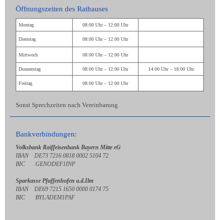
Öffnungszeiten des Rathauses
Montag
08:00 Uhr – 12:00 Uhr
Dienstag
08:00 Uhr – 12:00 Uhr
Mittwoch
08:00 Uhr – 12:00 Uhr
Donnerstag
08:00 Uhr – 12:00 Uhr
14:00 Uhr – 18:00 Uhr
Freitag
08:00 Uhr – 12:00 Uhr
Sonst Sprechzeiten nach Vereinbarung
Bankverbindungen:
Volksbank Raiffeisenbank Bayern Mitte eG
IBAN DE73 7216 0818 0002 5104 72
BIC GENODEF1INP
Sparkasse Pfaffenhofen a.d.Ilm
IBAN DE69 7215 1650 0000 0174 75
BIC BYLADEM1PAF