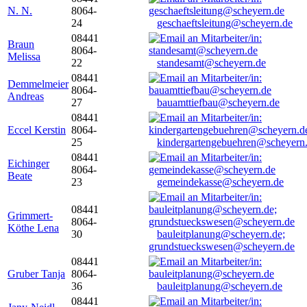
N. N.
8064-
24
geschaeftsleitung@scheyern.de
08441
Braun
8064-
Melissa
22
standesamt@scheyern.de
08441
Demmelmeier
8064-
Andreas
27
bauamttiefbau@scheyern.de
08441
Eccel Kerstin
8064-
25
kindergartengebuehren@scheyern
08441
Eichinger
8064-
Beate
23
gemeindekasse@scheyern.de
08441
Grimmert-
8064-
Köthe Lena
30
bauleitplanung@scheyern.de;
grundstueckswesen@scheyern.de
08441
Gruber Tanja
8064-
36
bauleitplanung@scheyern.de
08441