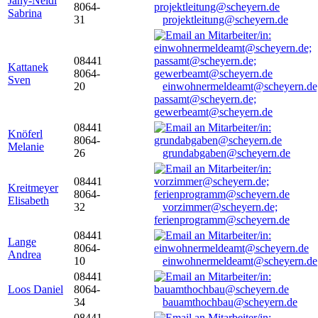
Jany-Neidl
8064-
Sabrina
31
projektleitung@scheyern.de
08441
Kattanek
8064-
Sven
20
einwohnermeldeamt@scheyern.de
passamt@scheyern.de;
gewerbeamt@scheyern.de
08441
Knöferl
8064-
Melanie
26
grundabgaben@scheyern.de
08441
Kreitmeyer
8064-
Elisabeth
32
vorzimmer@scheyern.de;
ferienprogramm@scheyern.de
08441
Lange
8064-
Andrea
10
einwohnermeldeamt@scheyern.de
08441
Loos Daniel
8064-
34
bauamthochbau@scheyern.de
08441