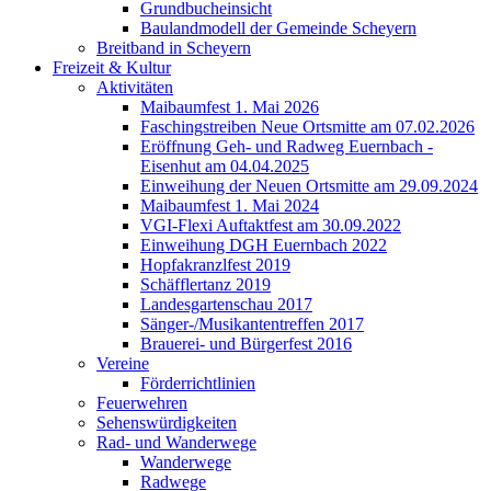
Grundbucheinsicht
Baulandmodell der Gemeinde Scheyern
Breitband in Scheyern
Freizeit & Kultur
Aktivitäten
Maibaumfest 1. Mai 2026
Faschingstreiben Neue Ortsmitte am 07.02.2026
Eröffnung Geh- und Radweg Euernbach -
Eisenhut am 04.04.2025
Einweihung der Neuen Ortsmitte am 29.09.2024
Maibaumfest 1. Mai 2024
VGI-Flexi Auftaktfest am 30.09.2022
Einweihung DGH Euernbach 2022
Hopfakranzlfest 2019
Schäfflertanz 2019
Landesgartenschau 2017
Sänger-/Musikantentreffen 2017
Brauerei- und Bürgerfest 2016
Vereine
Förderrichtlinien
Feuerwehren
Sehenswürdigkeiten
Rad- und Wanderwege
Wanderwege
Radwege