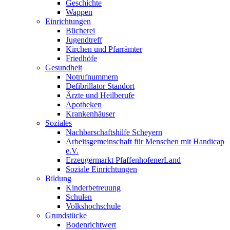
Geschichte
Wappen
Einrichtungen
Bücherei
Jugendtreff
Kirchen und Pfarrämter
Friedhöfe
Gesundheit
Notrufnummern
Defibrillator Standort
Ärzte und Heilberufe
Apotheken
Krankenhäuser
Soziales
Nachbarschaftshilfe Scheyern
Arbeitsgemeinschaft für Menschen mit Handicap
e.V.
Erzeugermarkt PfaffenhofenerLand
Soziale Einrichtungen
Bildung
Kinderbetreuung
Schulen
Volkshochschule
Grundstücke
Bodenrichtwert