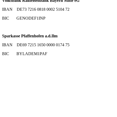
Volksbank Raiffeisenbank Bayern Mitte eG
IBAN DE73 7216 0818 0002 5104 72
BIC GENODEF1INP
Sparkasse Pfaffenhofen a.d.Ilm
IBAN DE69 7215 1650 0000 0174 75
BIC BYLADEM1PAF