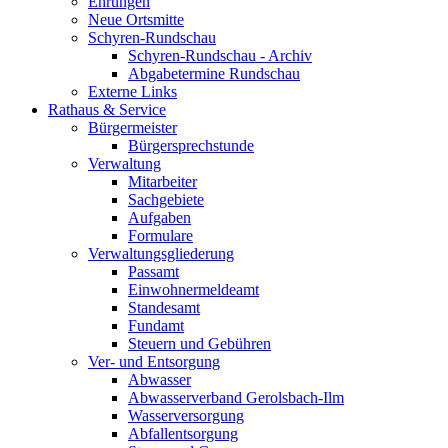
Ehrungen
Neue Ortsmitte
Schyren-Rundschau
Schyren-Rundschau - Archiv
Abgabetermine Rundschau
Externe Links
Rathaus & Service
Bürgermeister
Bürgersprechstunde
Verwaltung
Mitarbeiter
Sachgebiete
Aufgaben
Formulare
Verwaltungsgliederung
Passamt
Einwohnermeldeamt
Standesamt
Fundamt
Steuern und Gebühren
Ver- und Entsorgung
Abwasser
Abwasserverband Gerolsbach-Ilm
Wasserversorgung
Abfallentsorgung