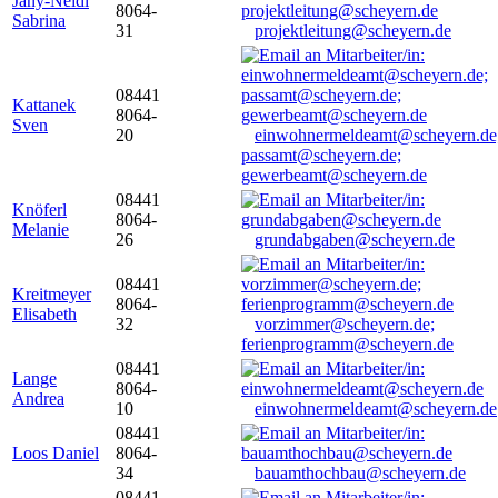
Jany-Neidl
8064-
Sabrina
31
projektleitung@scheyern.de
08441
Kattanek
8064-
Sven
20
einwohnermeldeamt@scheyern.de
passamt@scheyern.de;
gewerbeamt@scheyern.de
08441
Knöferl
8064-
Melanie
26
grundabgaben@scheyern.de
08441
Kreitmeyer
8064-
Elisabeth
32
vorzimmer@scheyern.de;
ferienprogramm@scheyern.de
08441
Lange
8064-
Andrea
10
einwohnermeldeamt@scheyern.de
08441
Loos Daniel
8064-
34
bauamthochbau@scheyern.de
08441