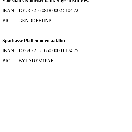
Volksbank Raiffeisenbank Bayern Mitte eG
IBAN DE73 7216 0818 0002 5104 72
BIC GENODEF1INP
Sparkasse Pfaffenhofen a.d.Ilm
IBAN DE69 7215 1650 0000 0174 75
BIC BYLADEM1PAF