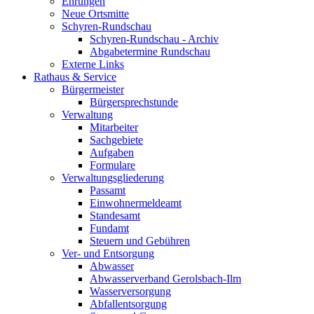
Ehrungen
Neue Ortsmitte
Schyren-Rundschau
Schyren-Rundschau - Archiv
Abgabetermine Rundschau
Externe Links
Rathaus & Service
Bürgermeister
Bürgersprechstunde
Verwaltung
Mitarbeiter
Sachgebiete
Aufgaben
Formulare
Verwaltungsgliederung
Passamt
Einwohnermeldeamt
Standesamt
Fundamt
Steuern und Gebühren
Ver- und Entsorgung
Abwasser
Abwasserverband Gerolsbach-Ilm
Wasserversorgung
Abfallentsorgung