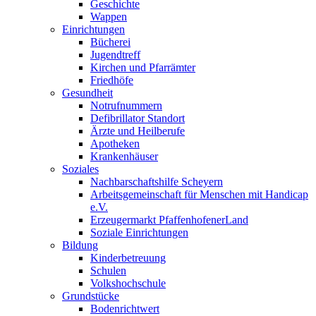
Geschichte
Wappen
Einrichtungen
Bücherei
Jugendtreff
Kirchen und Pfarrämter
Friedhöfe
Gesundheit
Notrufnummern
Defibrillator Standort
Ärzte und Heilberufe
Apotheken
Krankenhäuser
Soziales
Nachbarschaftshilfe Scheyern
Arbeitsgemeinschaft für Menschen mit Handicap
e.V.
Erzeugermarkt PfaffenhofenerLand
Soziale Einrichtungen
Bildung
Kinderbetreuung
Schulen
Volkshochschule
Grundstücke
Bodenrichtwert