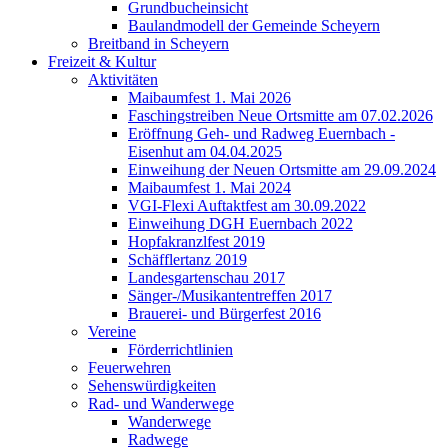
Grundbucheinsicht
Baulandmodell der Gemeinde Scheyern
Breitband in Scheyern
Freizeit & Kultur
Aktivitäten
Maibaumfest 1. Mai 2026
Faschingstreiben Neue Ortsmitte am 07.02.2026
Eröffnung Geh- und Radweg Euernbach -
Eisenhut am 04.04.2025
Einweihung der Neuen Ortsmitte am 29.09.2024
Maibaumfest 1. Mai 2024
VGI-Flexi Auftaktfest am 30.09.2022
Einweihung DGH Euernbach 2022
Hopfakranzlfest 2019
Schäfflertanz 2019
Landesgartenschau 2017
Sänger-/Musikantentreffen 2017
Brauerei- und Bürgerfest 2016
Vereine
Förderrichtlinien
Feuerwehren
Sehenswürdigkeiten
Rad- und Wanderwege
Wanderwege
Radwege