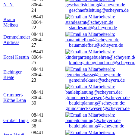
N. N.
8064-
24
geschaeftsleitung@scheyern.de
08441
Braun
8064-
Melissa
22
standesamt@scheyern.de
08441
Demmelmeier
8064-
Andreas
27
bauamttiefbau@scheyern.de
08441
Eccel Kerstin
8064-
25
kindergartengebuehren@scheyern
08441
Eichinger
8064-
Beate
23
gemeindekasse@scheyern.de
08441
Grimmert-
8064-
Köthe Lena
30
bauleitplanung@scheyern.de;
grundstueckswesen@scheyern.de
08441
Gruber Tanja
8064-
36
bauleitplanung@scheyern.de
08441