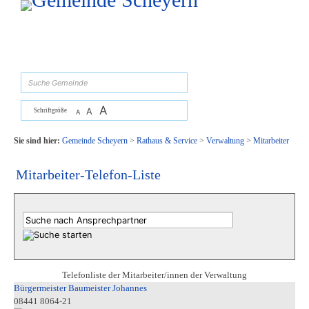
Zum Inhalt
,
zur Navigation
oder
zur Startseite
springen.
suchen
A
A
Schriftgröße
A
Sie sind hier:
Gemeinde Scheyern
>
Rathaus & Service
>
Verwaltung
>
Mitarbeiter
Mitarbeiter-Telefon-Liste
Telefonliste der Mitarbeiter/innen der Verwaltung
Bürgermeister Baumeister Johannes
08441 8064-21