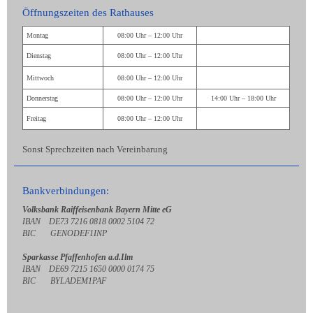
Öffnungszeiten des Rathauses
Montag
08:00 Uhr – 12:00 Uhr
Dienstag
08:00 Uhr – 12:00 Uhr
Mittwoch
08:00 Uhr – 12:00 Uhr
Donnerstag
08:00 Uhr – 12:00 Uhr
14:00 Uhr – 18:00 Uhr
Freitag
08:00 Uhr – 12:00 Uhr
Sonst Sprechzeiten nach Vereinbarung
Bankverbindungen:
Volksbank Raiffeisenbank Bayern Mitte eG
IBAN DE73 7216 0818 0002 5104 72
BIC GENODEF1INP
Sparkasse Pfaffenhofen a.d.Ilm
IBAN DE69 7215 1650 0000 0174 75
BIC BYLADEM1PAF