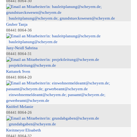
08441 8064-30
bauleitplanung@scheyern.de; grundstueckswesen@scheyern.de
Gruber Tanja
08441 8064-36
bauleitplanung@scheyern.de
Jany-Neidl Sabrina
08441 8064-31
projektleitung@scheyern.de
Kattanek Sven
08441 8064-20
einwohnermeldeamt@scheyern.de; passamt@scheyern.de;
gewerbeamt@scheyern.de
Knöferl Melanie
08441 8064-26
grundabgaben@scheyern.de
Kreitmeyer Elisabeth
08441 8064-32