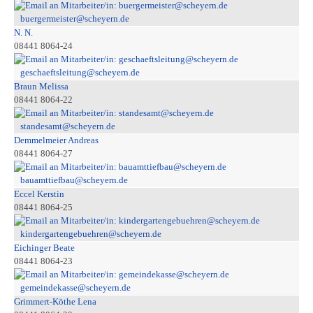
buergermeister@scheyern.de
N. N.
08441 8064-24
geschaeftsleitung@scheyern.de
Braun Melissa
08441 8064-22
standesamt@scheyern.de
Demmelmeier Andreas
08441 8064-27
bauamttiefbau@scheyern.de
Eccel Kerstin
08441 8064-25
kindergartengebuehren@scheyern.de
Eichinger Beate
08441 8064-23
gemeindekasse@scheyern.de
Grimmert-Köthe Lena