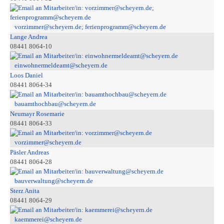
vorzimmer@scheyern.de; ferienprogramm@scheyern.de
Lange Andrea
08441 8064-10
einwohnermeldeamt@scheyern.de
Loos Daniel
08441 8064-34
bauamthochbau@scheyern.de
Neumayr Rosemarie
08441 8064-33
vorzimmer@scheyern.de
Päsler Andreas
08441 8064-28
bauverwaltung@scheyern.de
Sterz Anita
08441 8064-29
kaemmerei@scheyern.de