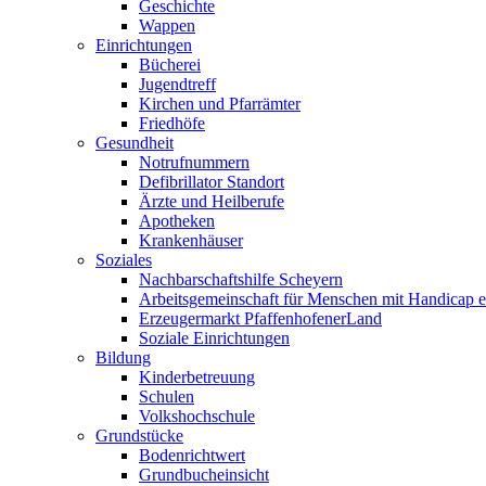
Geschichte
Wappen
Einrichtungen
Bücherei
Jugendtreff
Kirchen und Pfarrämter
Friedhöfe
Gesundheit
Notrufnummern
Defibrillator Standort
Ärzte und Heilberufe
Apotheken
Krankenhäuser
Soziales
Nachbarschaftshilfe Scheyern
Arbeitsgemeinschaft für Menschen mit Handicap e
Erzeugermarkt PfaffenhofenerLand
Soziale Einrichtungen
Bildung
Kinderbetreuung
Schulen
Volkshochschule
Grundstücke
Bodenrichtwert
Grundbucheinsicht