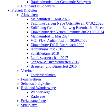
Baulandmodell der Gemeinde Scheyern
Breitband in Scheyern
Freizeit & Kultur
Aktivitäten
Maibaumfest 1. Mai 2026
Faschingstreiben Neue Ortsmitte am 07.02.2026
Eröffnung Geh- und Radweg Euernbach - Eisenhu
Einweihung der Neuen Ortsmitte am 29.09.2024
Maibaumfest 1. Mai 2024
VGI-Flexi Auftaktfest am 30.09.2022
Einweihung DGH Euernbach 2022
Hopfakranzlfest 2019
Schäfflertanz 2019
Landesgartenschau 2017
Sänger-/Musikantentreffen 2017
Brauerei- und Bürgerfest 2016
Vereine
Förderrichtlinien
Feuerwehren
Sehenswürdigkeiten
Rad- und Wanderwege
Wanderwege
Radwege
Freizeitangebote
Spielplätze