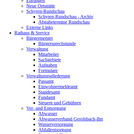
Ehrungen
Neue Ortsmitte
Schyren-Rundschau
Schyren-Rundschau - Archiv
Abgabetermine Rundschau
Externe Links
Rathaus & Service
Bürgermeister
Bürgersprechstunde
Verwaltung
Mitarbeiter
Sachgebiete
Aufgaben
Formulare
Verwaltungsgliederung
Passamt
Einwohnermeldeamt
Standesamt
Fundamt
Steuern und Gebühren
Ver- und Entsorgung
Abwasser
Abwasserverband Gerolsbach-Ilm
Wasserversorgung
Abfallentsorgung