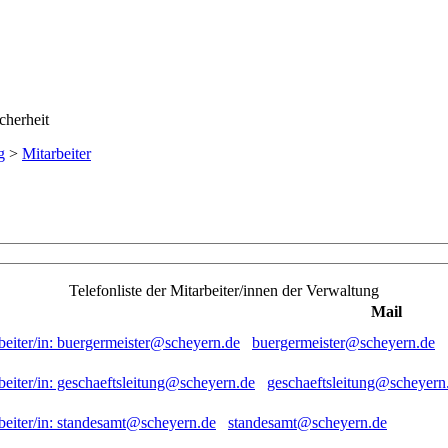
g
>
Mitarbeiter
Telefonliste der Mitarbeiter/innen der Verwaltung
Mail
buergermeister@scheyern.de
geschaeftsleitung@scheyern
standesamt@scheyern.de