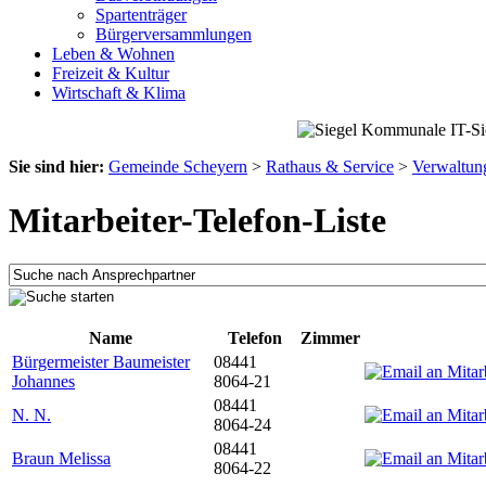
Spartenträger
Bürgerversammlungen
Leben & Wohnen
Freizeit & Kultur
Wirtschaft & Klima
Sie sind hier:
Gemeinde Scheyern
>
Rathaus & Service
>
Verwaltun
Mitarbeiter-Telefon-Liste
Name
Telefon
Zimmer
Bürgermeister Baumeister
08441
Johannes
8064-21
08441
N. N.
8064-24
08441
Braun Melissa
8064-22