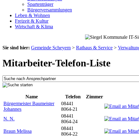
Spartenträger
Bürgerversammlungen
Leben & Wohnen
Freizeit & Kultur
Wirtschaft & Klima
Sie sind hier:
Gemeinde Scheyern
>
Rathaus & Service
>
Verwaltun
Mitarbeiter-Telefon-Liste
Name
Telefon
Zimmer
Bürgermeister Baumeister
08441
Johannes
8064-21
08441
N. N.
8064-24
08441
Braun Melissa
8064-22