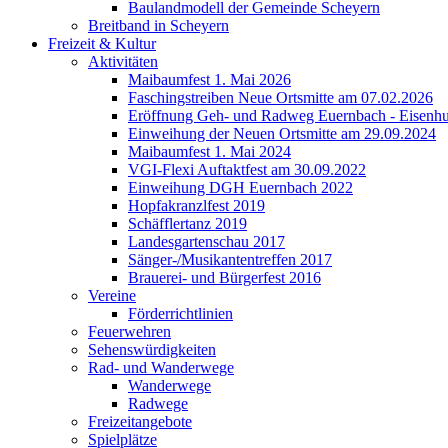
Baulandmodell der Gemeinde Scheyern
Breitband in Scheyern
Freizeit & Kultur
Aktivitäten
Maibaumfest 1. Mai 2026
Faschingstreiben Neue Ortsmitte am 07.02.2026
Eröffnung Geh- und Radweg Euernbach - Eisenhu
Einweihung der Neuen Ortsmitte am 29.09.2024
Maibaumfest 1. Mai 2024
VGI-Flexi Auftaktfest am 30.09.2022
Einweihung DGH Euernbach 2022
Hopfakranzlfest 2019
Schäfflertanz 2019
Landesgartenschau 2017
Sänger-/Musikantentreffen 2017
Brauerei- und Bürgerfest 2016
Vereine
Förderrichtlinien
Feuerwehren
Sehenswürdigkeiten
Rad- und Wanderwege
Wanderwege
Radwege
Freizeitangebote
Spielplätze