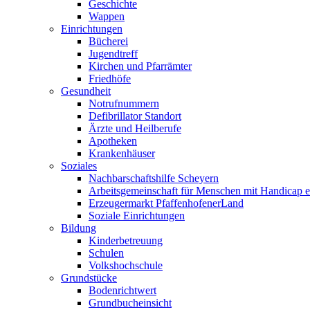
Geschichte
Wappen
Einrichtungen
Bücherei
Jugendtreff
Kirchen und Pfarrämter
Friedhöfe
Gesundheit
Notrufnummern
Defibrillator Standort
Ärzte und Heilberufe
Apotheken
Krankenhäuser
Soziales
Nachbarschaftshilfe Scheyern
Arbeitsgemeinschaft für Menschen mit Handicap e
Erzeugermarkt PfaffenhofenerLand
Soziale Einrichtungen
Bildung
Kinderbetreuung
Schulen
Volkshochschule
Grundstücke
Bodenrichtwert
Grundbucheinsicht