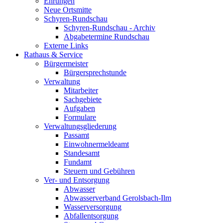
Ehrungen
Neue Ortsmitte
Schyren-Rundschau
Schyren-Rundschau - Archiv
Abgabetermine Rundschau
Externe Links
Rathaus & Service
Bürgermeister
Bürgersprechstunde
Verwaltung
Mitarbeiter
Sachgebiete
Aufgaben
Formulare
Verwaltungsgliederung
Passamt
Einwohnermeldeamt
Standesamt
Fundamt
Steuern und Gebühren
Ver- und Entsorgung
Abwasser
Abwasserverband Gerolsbach-Ilm
Wasserversorgung
Abfallentsorgung