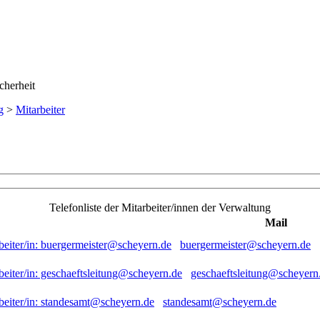
g
>
Mitarbeiter
Telefonliste der Mitarbeiter/innen der Verwaltung
Mail
buergermeister@scheyern.de
geschaeftsleitung@scheyern
standesamt@scheyern.de