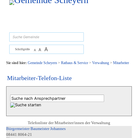
Zum Inhalt
,
zur Navigation
oder
zur Startseite
springen.
suchen
A
A
Schriftgröße
A
Sie sind hier:
Gemeinde Scheyern
>
Rathaus & Service
>
Verwaltung
>
Mitarbeiter
Mitarbeiter-Telefon-Liste
Telefonliste der Mitarbeiter/innen der Verwaltung
Bürgermeister Baumeister Johannes
08441 8064-21