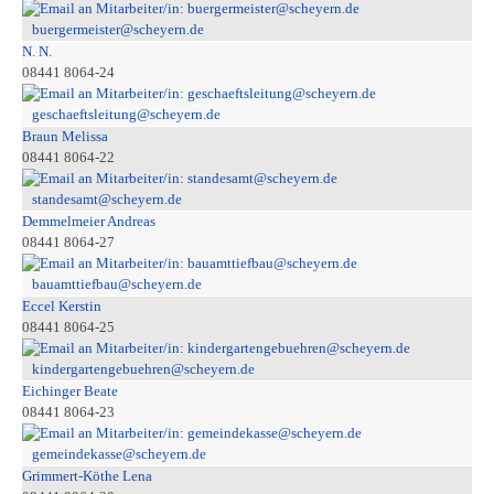
buergermeister@scheyern.de
N. N.
08441 8064-24
geschaeftsleitung@scheyern.de
Braun Melissa
08441 8064-22
standesamt@scheyern.de
Demmelmeier Andreas
08441 8064-27
bauamttiefbau@scheyern.de
Eccel Kerstin
08441 8064-25
kindergartengebuehren@scheyern.de
Eichinger Beate
08441 8064-23
gemeindekasse@scheyern.de
Grimmert-Köthe Lena