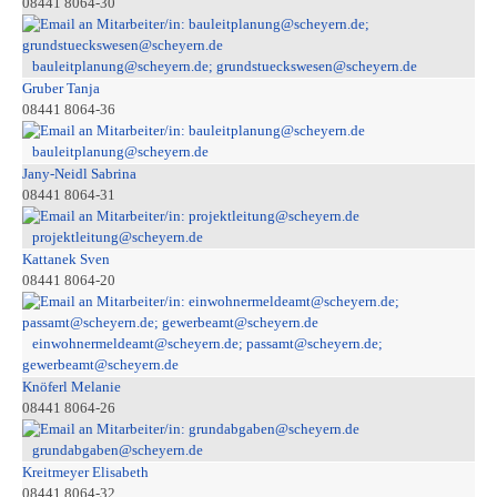
08441 8064-30
bauleitplanung@scheyern.de; grundstueckswesen@scheyern.de
Gruber Tanja
08441 8064-36
bauleitplanung@scheyern.de
Jany-Neidl Sabrina
08441 8064-31
projektleitung@scheyern.de
Kattanek Sven
08441 8064-20
einwohnermeldeamt@scheyern.de; passamt@scheyern.de;
gewerbeamt@scheyern.de
Knöferl Melanie
08441 8064-26
grundabgaben@scheyern.de
Kreitmeyer Elisabeth
08441 8064-32