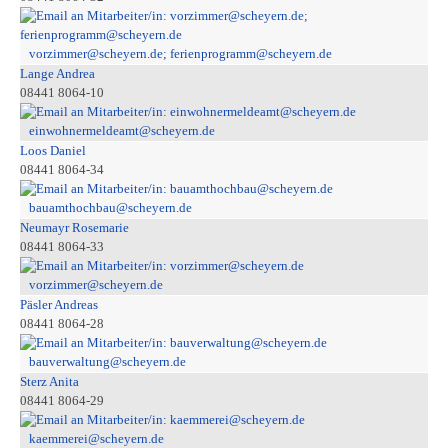
vorzimmer@scheyern.de; ferienprogramm@scheyern.de
Lange Andrea
08441 8064-10
einwohnermeldeamt@scheyern.de
Loos Daniel
08441 8064-34
bauamthochbau@scheyern.de
Neumayr Rosemarie
08441 8064-33
vorzimmer@scheyern.de
Päsler Andreas
08441 8064-28
bauverwaltung@scheyern.de
Sterz Anita
08441 8064-29
kaemmerei@scheyern.de