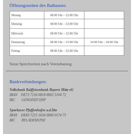
Öffnungszeiten des Rathauses
Montag
08:00 Uhr – 12:00 Uhr
Dienstag
08:00 Uhr – 12:00 Uhr
Mittwoch
08:00 Uhr – 12:00 Uhr
Donnerstag
08:00 Uhr – 12:00 Uhr
14:00 Uhr – 18:00 Uhr
Freitag
08:00 Uhr – 12:00 Uhr
Sonst Sprechzeiten nach Vereinbarung
Bankverbindungen:
Volksbank Raiffeisenbank Bayern Mitte eG
IBAN DE73 7216 0818 0002 5104 72
BIC GENODEF1INP
Sparkasse Pfaffenhofen a.d.Ilm
IBAN DE69 7215 1650 0000 0174 75
BIC BYLADEM1PAF