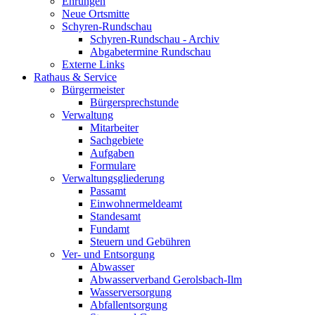
Ehrungen
Neue Ortsmitte
Schyren-Rundschau
Schyren-Rundschau - Archiv
Abgabetermine Rundschau
Externe Links
Rathaus & Service
Bürgermeister
Bürgersprechstunde
Verwaltung
Mitarbeiter
Sachgebiete
Aufgaben
Formulare
Verwaltungsgliederung
Passamt
Einwohnermeldeamt
Standesamt
Fundamt
Steuern und Gebühren
Ver- und Entsorgung
Abwasser
Abwasserverband Gerolsbach-Ilm
Wasserversorgung
Abfallentsorgung