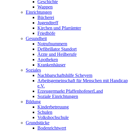
Geschichte
Wappen
Einrichtungen
Bücherei
Jugendtreff
Kirchen und Pfarrämter
Friedhöfe
Gesundheit
Notrufnummern
Defibrillator Standort
Ärzte und Heilberufe
Apotheken
Krankenhäuser
Soziales
Nachbarschaftshilfe Scheyern
Arbeitsgemeinschaft für Menschen mit Handicap
e.V.
Erzeugermarkt PfaffenhofenerLand
Soziale Einrichtungen
Bildung
Kinderbetreuung
Schulen
Volkshochschule
Grundstücke
Bodenrichtwert