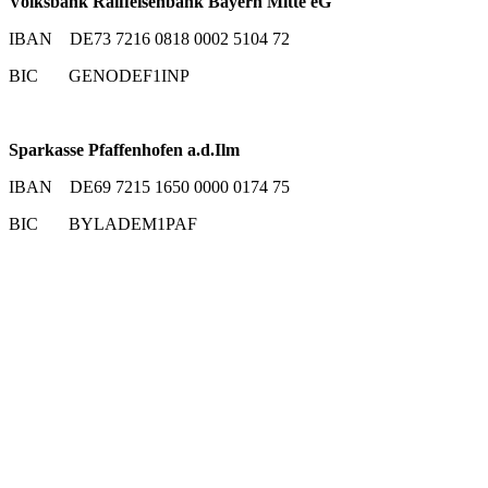
Volksbank Raiffeisenbank Bayern Mitte eG
IBAN DE73 7216 0818 0002 5104 72
BIC GENODEF1INP
Sparkasse Pfaffenhofen a.d.Ilm
IBAN DE69 7215 1650 0000 0174 75
BIC BYLADEM1PAF