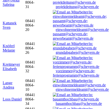
Jany-Neidl
8064-
Sabrina
31
projektleitung@scheyern.de
08441
Kattanek
8064-
Sven
20
einwohnermeldeamt@scheyern.de
passamt@scheyern.de;
gewerbeamt@scheyern.de
08441
Knöferl
8064-
Melanie
26
grundabgaben@scheyern.de
08441
Kreitmeyer
8064-
Elisabeth
32
vorzimmer@scheyern.de;
ferienprogramm@scheyern.de
08441
Lange
8064-
Andrea
10
einwohnermeldeamt@scheyern.de
08441
Loos Daniel
8064-
34
bauamthochbau@scheyern.de
08441