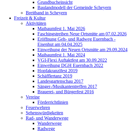
Grundbucheinsicht
Baulandmodell der Gemeinde Scheyern
Breitband in Scheyern
Freizeit & Kultur
Aktivitäten
Maibaumfest 1. Mai 2026
Faschingstreiben Neue Ortsmitte am 07.02.2026
Eröffnung Geh- und Radweg Euernbach -
Eisenhut am 04.04.2025
Einweihung der Neuen Ortsmitte am 29.09.2024
Maibaumfest 1. Mai 2024
VGI-Flexi Auftaktfest am 30.09.2022
Einweihung DGH Euernbach 2022
Hopfakranzlfest 2019
Schäfflertanz 2019
Landesgartenschau 2017
Sänger-/Musikantentreffen 2017
Brauerei- und Bürgerfest 2016
Vereine
Förderrichtlinien
Feuerwehren
Sehenswürdigkeiten
Rad- und Wanderwege
Wanderwege
Radwege