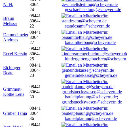
N. N.
8064-
24
geschaeftsleitung@scheyern.de
08441
Braun
8064-
Melissa
22
standesamt@scheyern.de
08441
Demmelmeier
8064-
Andreas
27
bauamttiefbau@scheyern.de
08441
Eccel Kerstin
8064-
25
kindergartengebuehren@scheyern
08441
Eichinger
8064-
Beate
23
gemeindekasse@scheyern.de
08441
Grimmert-
8064-
Köthe Lena
30
bauleitplanung@scheyern.de;
grundstueckswesen@scheyern.de
08441
Gruber Tanja
8064-
36
bauleitplanung@scheyern.de
08441