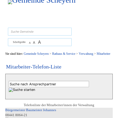
Zum Inhalt
,
zur Navigation
oder
zur Startseite
springen.
suchen
A
A
Schriftgröße
A
Sie sind hier:
Gemeinde Scheyern
>
Rathaus & Service
>
Verwaltung
>
Mitarbeiter
Mitarbeiter-Telefon-Liste
Telefonliste der Mitarbeiter/innen der Verwaltung
Bürgermeister Baumeister Johannes
08441 8064-21