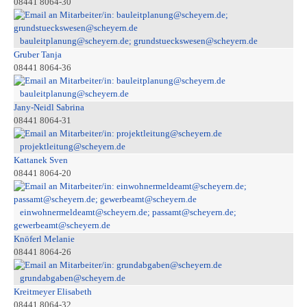
08441 8064-30
bauleitplanung@scheyern.de; grundstueckswesen@scheyern.de
Gruber Tanja
08441 8064-36
bauleitplanung@scheyern.de
Jany-Neidl Sabrina
08441 8064-31
projektleitung@scheyern.de
Kattanek Sven
08441 8064-20
einwohnermeldeamt@scheyern.de; passamt@scheyern.de;
gewerbeamt@scheyern.de
Knöferl Melanie
08441 8064-26
grundabgaben@scheyern.de
Kreitmeyer Elisabeth
08441 8064-32