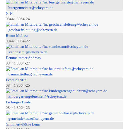
buergermeister@scheyern.de
N. N.
08441 8064-24
geschaeftsleitung@scheyern.de
Braun Melissa
08441 8064-22
standesamt@scheyern.de
Demmelmeier Andreas
08441 8064-27
bauamttiefbau@scheyern.de
Eccel Kerstin
08441 8064-25
kindergartengebuehren@scheyern.de
Eichinger Beate
08441 8064-23
gemeindekasse@scheyern.de
Grimmert-Köthe Lena