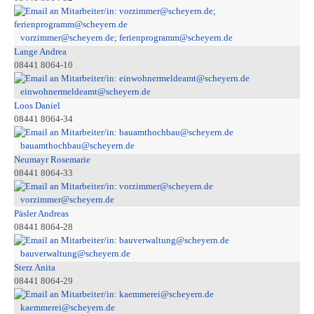
vorzimmer@scheyern.de; ferienprogramm@scheyern.de
Lange Andrea
08441 8064-10
einwohnermeldeamt@scheyern.de
Loos Daniel
08441 8064-34
bauamthochbau@scheyern.de
Neumayr Rosemarie
08441 8064-33
vorzimmer@scheyern.de
Päsler Andreas
08441 8064-28
bauverwaltung@scheyern.de
Sterz Anita
08441 8064-29
kaemmerei@scheyern.de