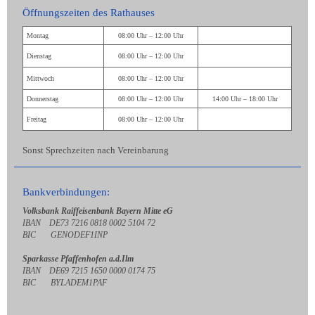
Öffnungszeiten des Rathauses
Montag
08:00 Uhr – 12:00 Uhr
Dienstag
08:00 Uhr – 12:00 Uhr
Mittwoch
08:00 Uhr – 12:00 Uhr
Donnerstag
08:00 Uhr – 12:00 Uhr
14:00 Uhr – 18:00 Uhr
Freitag
08:00 Uhr – 12:00 Uhr
Sonst Sprechzeiten nach Vereinbarung
Bankverbindungen:
Volksbank Raiffeisenbank Bayern Mitte eG
IBAN DE73 7216 0818 0002 5104 72
BIC GENODEF1INP
Sparkasse Pfaffenhofen a.d.Ilm
IBAN DE69 7215 1650 0000 0174 75
BIC BYLADEM1PAF