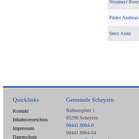
Neumayr Rose
Päsler Andreas
Sterz Anita
Quicklinks
Gemeinde Scheyern
Rathausplatz 1
Kontakt
85298 Scheyern
Inhaltsverzeichnis
08441 8064-0
Impressum
08441 8064-64
Datenschutz