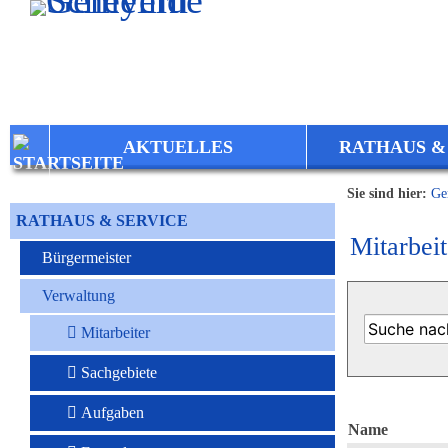
Zum Inhalt
,
zur Navigation
oder
zur Startseite
springen.
AKTUELLES
RATHAUS &
Sie sind hier:
Ge
RATHAUS & SERVICE
Mitarbeit
Bürgermeister
Verwaltung
Mitarbeiter
Sachgebiete
Aufgaben
Name