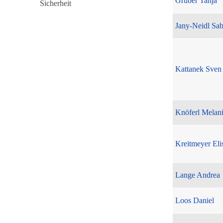
Gruber Tanja
Jany-Neidl Sab
Kattanek Sven
Knöferl Melan
Kreitmeyer Eli
Lange Andrea
Loos Daniel