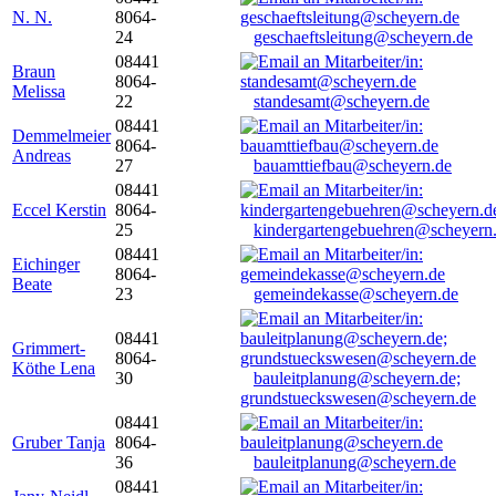
N. N.
8064-
24
geschaeftsleitung@scheyern.de
08441
Braun
8064-
Melissa
22
standesamt@scheyern.de
08441
Demmelmeier
8064-
Andreas
27
bauamttiefbau@scheyern.de
08441
Eccel Kerstin
8064-
25
kindergartengebuehren@scheyern
08441
Eichinger
8064-
Beate
23
gemeindekasse@scheyern.de
08441
Grimmert-
8064-
Köthe Lena
30
bauleitplanung@scheyern.de;
grundstueckswesen@scheyern.de
08441
Gruber Tanja
8064-
36
bauleitplanung@scheyern.de
08441