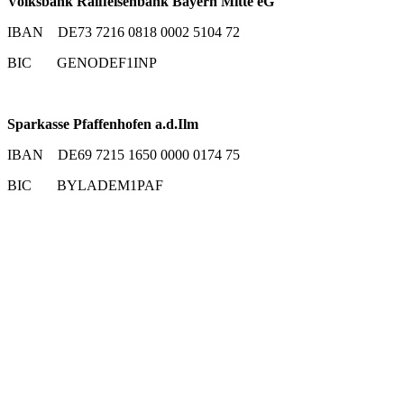
Volksbank Raiffeisenbank Bayern Mitte eG
IBAN DE73 7216 0818 0002 5104 72
BIC GENODEF1INP
Sparkasse Pfaffenhofen a.d.Ilm
IBAN DE69 7215 1650 0000 0174 75
BIC BYLADEM1PAF