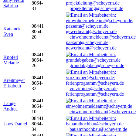
Jany-Neidl
8064-
Sabrina
31
projektleitung@scheyern.de
08441
Kattanek
8064-
Sven
20
einwohnermeldeamt@scheyern.de
passamt@scheyern.de;
gewerbeamt@scheyern.de
08441
Knöferl
8064-
Melanie
26
grundabgaben@scheyern.de
08441
Kreitmeyer
8064-
Elisabeth
32
vorzimmer@scheyern.de;
ferienprogramm@scheyern.de
08441
Lange
8064-
Andrea
10
einwohnermeldeamt@scheyern.de
08441
Loos Daniel
8064-
34
bauamthochbau@scheyern.de
08441