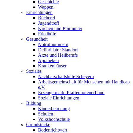
Geschichte
Wappen
Einrichtungen
Bücherei
Jugendtreff
Kirchen und Pfarrämter
Friedhöfe
Gesundheit
Notrufnummern
Defibrillator Standort
Ärzte und Heilberufe
Apotheken
Krankenhäuser
Soziales
Nachbarschaftshilfe Scheyern
Arbeitsgemeinschaft für Menschen mit Handicap
e.V.
Erzeugermarkt PfaffenhofenerLand
Soziale Einrichtungen
Bildung
Kinderbetreuung
Schulen
Volkshochschule
Grundstücke
Bodenrichtwert