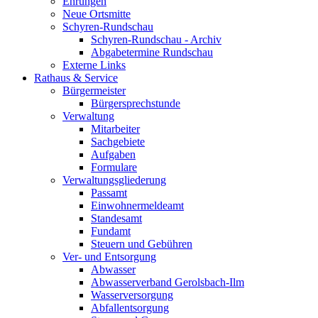
Ehrungen
Neue Ortsmitte
Schyren-Rundschau
Schyren-Rundschau - Archiv
Abgabetermine Rundschau
Externe Links
Rathaus & Service
Bürgermeister
Bürgersprechstunde
Verwaltung
Mitarbeiter
Sachgebiete
Aufgaben
Formulare
Verwaltungsgliederung
Passamt
Einwohnermeldeamt
Standesamt
Fundamt
Steuern und Gebühren
Ver- und Entsorgung
Abwasser
Abwasserverband Gerolsbach-Ilm
Wasserversorgung
Abfallentsorgung