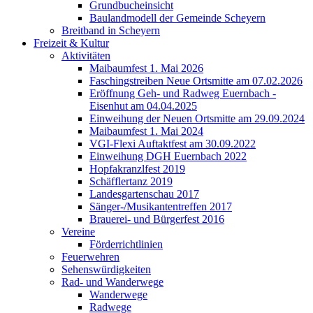
Grundbucheinsicht
Baulandmodell der Gemeinde Scheyern
Breitband in Scheyern
Freizeit & Kultur
Aktivitäten
Maibaumfest 1. Mai 2026
Faschingstreiben Neue Ortsmitte am 07.02.2026
Eröffnung Geh- und Radweg Euernbach -
Eisenhut am 04.04.2025
Einweihung der Neuen Ortsmitte am 29.09.2024
Maibaumfest 1. Mai 2024
VGI-Flexi Auftaktfest am 30.09.2022
Einweihung DGH Euernbach 2022
Hopfakranzlfest 2019
Schäfflertanz 2019
Landesgartenschau 2017
Sänger-/Musikantentreffen 2017
Brauerei- und Bürgerfest 2016
Vereine
Förderrichtlinien
Feuerwehren
Sehenswürdigkeiten
Rad- und Wanderwege
Wanderwege
Radwege