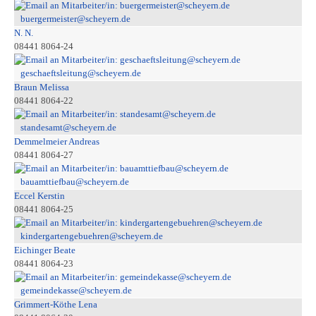
buergermeister@scheyern.de
N. N.
08441 8064-24
geschaeftsleitung@scheyern.de
Braun Melissa
08441 8064-22
standesamt@scheyern.de
Demmelmeier Andreas
08441 8064-27
bauamttiefbau@scheyern.de
Eccel Kerstin
08441 8064-25
kindergartengebuehren@scheyern.de
Eichinger Beate
08441 8064-23
gemeindekasse@scheyern.de
Grimmert-Köthe Lena