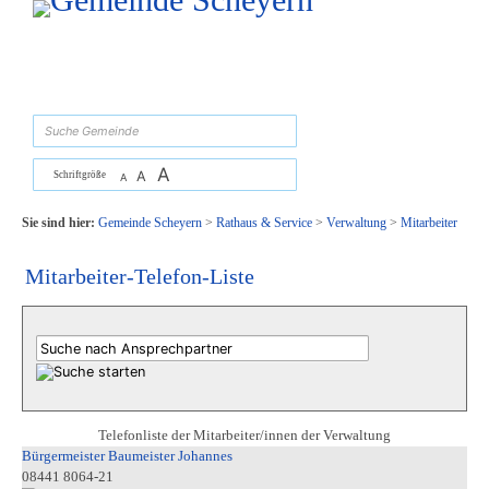
Zum Inhalt
,
zur Navigation
oder
zur Startseite
springen.
suchen
A
A
Schriftgröße
A
Sie sind hier:
Gemeinde Scheyern
>
Rathaus & Service
>
Verwaltung
>
Mitarbeiter
Mitarbeiter-Telefon-Liste
Telefonliste der Mitarbeiter/innen der Verwaltung
Bürgermeister Baumeister Johannes
08441 8064-21