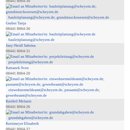
08441 8064-30
bauleitplanung@scheyern.de; grundstueckswesen@scheyern.de
Gruber Tanja
08441 8064-36
bauleitplanung@scheyern.de
Jany-Neidl Sabrina
08441 8064-31
projektleitung@scheyern.de
Kattanek Sven
08441 8064-20
einwohnermeldeamt@scheyern.de; passamt@scheyern.de;
gewerbeamt@scheyern.de
Knöferl Melanie
08441 8064-26
grundabgaben@scheyern.de
Kreitmeyer Elisabeth
08441 8064-32