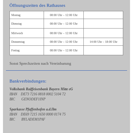
Öffnungszeiten des Rathauses
Montag
08:00 Uhr – 12:00 Uhr
Dienstag
08:00 Uhr – 12:00 Uhr
Mittwoch
08:00 Uhr – 12:00 Uhr
Donnerstag
08:00 Uhr – 12:00 Uhr
14:00 Uhr – 18:00 Uhr
Freitag
08:00 Uhr – 12:00 Uhr
Sonst Sprechzeiten nach Vereinbarung
Bankverbindungen:
Volksbank Raiffeisenbank Bayern Mitte eG
IBAN DE73 7216 0818 0002 5104 72
BIC GENODEF1INP
Sparkasse Pfaffenhofen a.d.Ilm
IBAN DE69 7215 1650 0000 0174 75
BIC BYLADEM1PAF