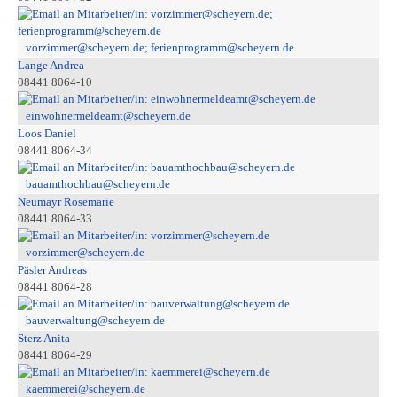
vorzimmer@scheyern.de; ferienprogramm@scheyern.de
Lange Andrea
08441 8064-10
einwohnermeldeamt@scheyern.de
Loos Daniel
08441 8064-34
bauamthochbau@scheyern.de
Neumayr Rosemarie
08441 8064-33
vorzimmer@scheyern.de
Päsler Andreas
08441 8064-28
bauverwaltung@scheyern.de
Sterz Anita
08441 8064-29
kaemmerei@scheyern.de