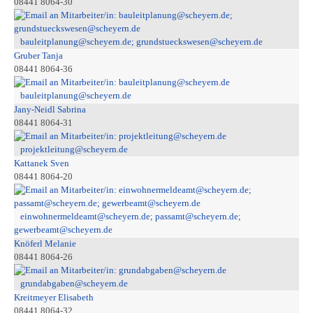
08441 8064-30
bauleitplanung@scheyern.de; grundstueckswesen@scheyern.de
Gruber Tanja
08441 8064-36
bauleitplanung@scheyern.de
Jany-Neidl Sabrina
08441 8064-31
projektleitung@scheyern.de
Kattanek Sven
08441 8064-20
einwohnermeldeamt@scheyern.de; passamt@scheyern.de;
gewerbeamt@scheyern.de
Knöferl Melanie
08441 8064-26
grundabgaben@scheyern.de
Kreitmeyer Elisabeth
08441 8064-32