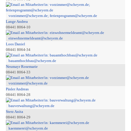
vorzimmer@scheyern.de; ferienprogramm@scheyern.de
Lange Andrea
08441 8064-10
einwohnermeldeamt@scheyern.de
Loos Daniel
08441 8064-34
bauamthochbau@scheyern.de
Neumayr Rosemarie
08441 8064-33
vorzimmer@scheyern.de
Päsler Andreas
08441 8064-28
bauverwaltung@scheyern.de
Sterz Anita
08441 8064-29
kaemmerei@scheyern.de