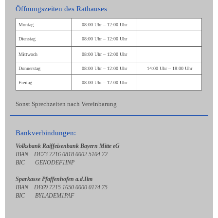
Öffnungszeiten des Rathauses
Montag
08:00 Uhr – 12:00 Uhr
Dienstag
08:00 Uhr – 12:00 Uhr
Mittwoch
08:00 Uhr – 12:00 Uhr
Donnerstag
08:00 Uhr – 12:00 Uhr
14:00 Uhr – 18:00 Uhr
Freitag
08:00 Uhr – 12:00 Uhr
Sonst Sprechzeiten nach Vereinbarung
Bankverbindungen:
Volksbank Raiffeisenbank Bayern Mitte eG
IBAN DE73 7216 0818 0002 5104 72
BIC GENODEF1INP
Sparkasse Pfaffenhofen a.d.Ilm
IBAN DE69 7215 1650 0000 0174 75
BIC BYLADEM1PAF