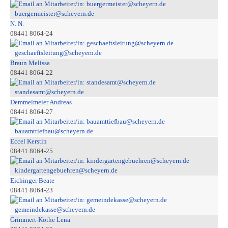
buergermeister@scheyern.de
N. N.
08441 8064-24
geschaeftsleitung@scheyern.de
Braun Melissa
08441 8064-22
standesamt@scheyern.de
Demmelmeier Andreas
08441 8064-27
bauamttiefbau@scheyern.de
Eccel Kerstin
08441 8064-25
kindergartengebuehren@scheyern.de
Eichinger Beate
08441 8064-23
gemeindekasse@scheyern.de
Grimmert-Köthe Lena