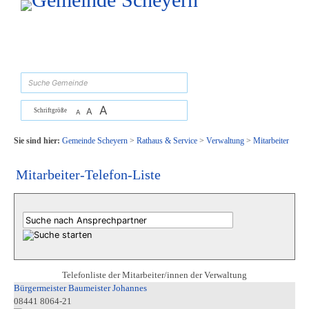
Zum Inhalt
,
zur Navigation
oder
zur Startseite
springen.
suchen
A
A
Schriftgröße
A
Sie sind hier:
Gemeinde Scheyern
>
Rathaus & Service
>
Verwaltung
>
Mitarbeiter
Mitarbeiter-Telefon-Liste
Telefonliste der Mitarbeiter/innen der Verwaltung
Bürgermeister Baumeister Johannes
08441 8064-21