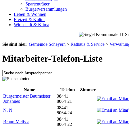
Spartenträger
Bürgerversammlungen
Leben & Wohnen
Freizeit & Kultur
Wirtschaft & Klima
Sie sind hier:
Gemeinde Scheyern
>
Rathaus & Service
>
Verwaltun
Mitarbeiter-Telefon-Liste
Name
Telefon
Zimmer
Bürgermeister Baumeister
08441
Johannes
8064-21
08441
N. N.
8064-24
08441
Braun Melissa
8064-22