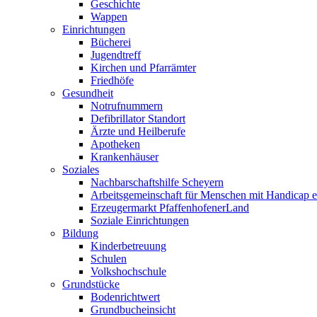
Geschichte
Wappen
Einrichtungen
Bücherei
Jugendtreff
Kirchen und Pfarrämter
Friedhöfe
Gesundheit
Notrufnummern
Defibrillator Standort
Ärzte und Heilberufe
Apotheken
Krankenhäuser
Soziales
Nachbarschaftshilfe Scheyern
Arbeitsgemeinschaft für Menschen mit Handicap e
Erzeugermarkt PfaffenhofenerLand
Soziale Einrichtungen
Bildung
Kinderbetreuung
Schulen
Volkshochschule
Grundstücke
Bodenrichtwert
Grundbucheinsicht