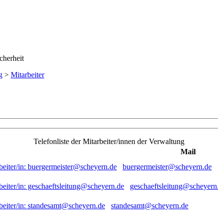
g
>
Mitarbeiter
Telefonliste der Mitarbeiter/innen der Verwaltung
Mail
buergermeister@scheyern.de
geschaeftsleitung@scheyern
standesamt@scheyern.de