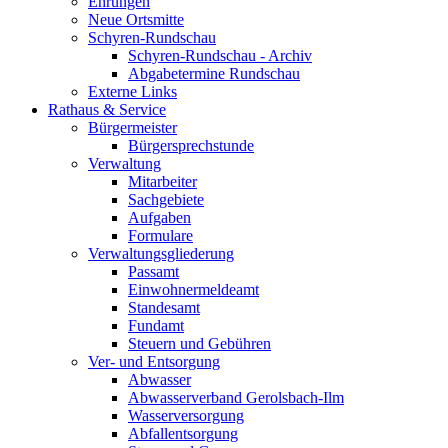
Ehrungen
Neue Ortsmitte
Schyren-Rundschau
Schyren-Rundschau - Archiv
Abgabetermine Rundschau
Externe Links
Rathaus & Service
Bürgermeister
Bürgersprechstunde
Verwaltung
Mitarbeiter
Sachgebiete
Aufgaben
Formulare
Verwaltungsgliederung
Passamt
Einwohnermeldeamt
Standesamt
Fundamt
Steuern und Gebühren
Ver- und Entsorgung
Abwasser
Abwasserverband Gerolsbach-Ilm
Wasserversorgung
Abfallentsorgung