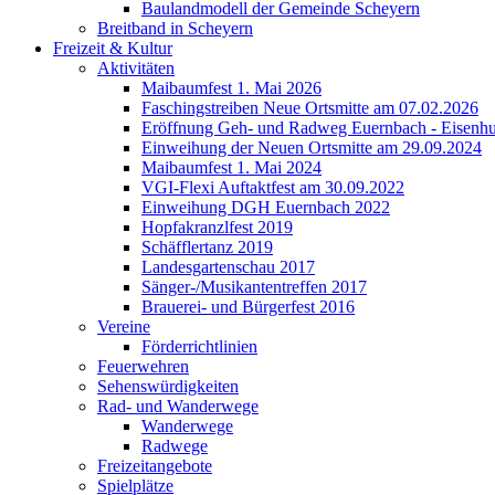
Baulandmodell der Gemeinde Scheyern
Breitband in Scheyern
Freizeit & Kultur
Aktivitäten
Maibaumfest 1. Mai 2026
Faschingstreiben Neue Ortsmitte am 07.02.2026
Eröffnung Geh- und Radweg Euernbach - Eisenhu
Einweihung der Neuen Ortsmitte am 29.09.2024
Maibaumfest 1. Mai 2024
VGI-Flexi Auftaktfest am 30.09.2022
Einweihung DGH Euernbach 2022
Hopfakranzlfest 2019
Schäfflertanz 2019
Landesgartenschau 2017
Sänger-/Musikantentreffen 2017
Brauerei- und Bürgerfest 2016
Vereine
Förderrichtlinien
Feuerwehren
Sehenswürdigkeiten
Rad- und Wanderwege
Wanderwege
Radwege
Freizeitangebote
Spielplätze