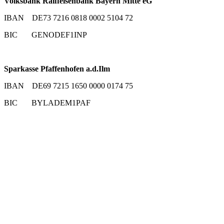
Volksbank Raiffeisenbank Bayern Mitte eG
IBAN DE73 7216 0818 0002 5104 72
BIC GENODEF1INP
Sparkasse Pfaffenhofen a.d.Ilm
IBAN DE69 7215 1650 0000 0174 75
BIC BYLADEM1PAF