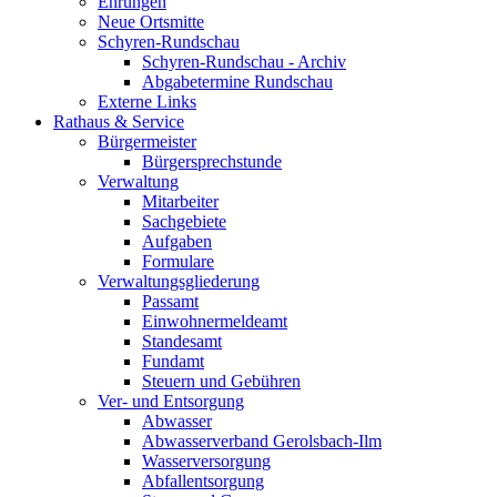
Ehrungen
Neue Ortsmitte
Schyren-Rundschau
Schyren-Rundschau - Archiv
Abgabetermine Rundschau
Externe Links
Rathaus & Service
Bürgermeister
Bürgersprechstunde
Verwaltung
Mitarbeiter
Sachgebiete
Aufgaben
Formulare
Verwaltungsgliederung
Passamt
Einwohnermeldeamt
Standesamt
Fundamt
Steuern und Gebühren
Ver- und Entsorgung
Abwasser
Abwasserverband Gerolsbach-Ilm
Wasserversorgung
Abfallentsorgung