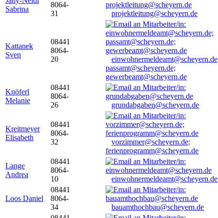
Jany-Neidl
8064-
Sabrina
31
projektleitung@scheyern.de
08441
Kattanek
8064-
Sven
20
einwohnermeldeamt@scheyern.de
passamt@scheyern.de;
gewerbeamt@scheyern.de
08441
Knöferl
8064-
Melanie
26
grundabgaben@scheyern.de
08441
Kreitmeyer
8064-
Elisabeth
32
vorzimmer@scheyern.de;
ferienprogramm@scheyern.de
08441
Lange
8064-
Andrea
10
einwohnermeldeamt@scheyern.de
08441
Loos Daniel
8064-
34
bauamthochbau@scheyern.de
08441