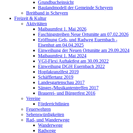
Grundbucheinsicht
Baulandmodell der Gemeinde Scheyern
Breitband in Scheyern
Freizeit & Kultur
Aktivitäten
Maibaumfest 1. Mai 2026
Faschingstreiben Neue Ortsmitte am 07.02.2026
Eröffnung Geh- und Radweg Euernbach -
Eisenhut am 04.04.2025
Einweihung der Neuen Ortsmitte am 29.09.2024
Maibaumfest 1. Mai 2024
VGI-Flexi Auftaktfest am 30.09.2022
Einweihung DGH Euernbach 2022
Hopfakranzlfest 2019
Schäfflertanz 2019
Landesgartenschau 2017
Sänger-/Musikantentreffen 2017
Brauerei- und Bürgerfest 2016
Vereine
Förderrichtlinien
Feuerwehren
Sehenswürdigkeiten
Rad- und Wanderwege
Wanderwege
Radwege