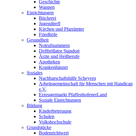
Geschichte
Wappen
Einrichtungen
Bücherei
Jugendtreff
Kirchen und Pfarrämter
Friedhöfe
Gesundheit
Notrufnummern
Defibrillator Standort
Ärzte und Heilberufe
Apotheken
Krankenhäuser
Soziales
Nachbarschaftshilfe Scheyern
Arbeitsgemeinschaft für Menschen mit Handicap
e.V.
Erzeugermarkt PfaffenhofenerLand
Soziale Einrichtungen
Bildung
Kinderbetreuung
Schulen
Volkshochschule
Grundstücke
Bodenrichtwert