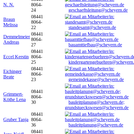
N. N.
8064-
24
geschaeftsleitung@scheyern.de
08441
Braun
8064-
Melissa
22
standesamt@scheyern.de
08441
Demmelmeier
8064-
Andreas
27
bauamttiefbau@scheyern.de
08441
Eccel Kerstin
8064-
25
kindergartengebuehren@scheyern
08441
Eichinger
8064-
Beate
23
gemeindekasse@scheyern.de
08441
Grimmert-
8064-
Köthe Lena
30
bauleitplanung@scheyern.de;
grundstueckswesen@scheyern.de
08441
Gruber Tanja
8064-
36
bauleitplanung@scheyern.de
08441