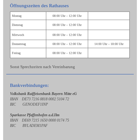
Öffnungszeiten des Rathauses
Montag
08:00 Uhr – 12:00 Uhr
Dienstag
08:00 Uhr – 12:00 Uhr
Mittwoch
08:00 Uhr – 12:00 Uhr
Donnerstag
08:00 Uhr – 12:00 Uhr
14:00 Uhr – 18:00 Uhr
Freitag
08:00 Uhr – 12:00 Uhr
Sonst Sprechzeiten nach Vereinbarung
Bankverbindungen:
Volksbank Raiffeisenbank Bayern Mitte eG
IBAN DE73 7216 0818 0002 5104 72
BIC GENODEF1INP
Sparkasse Pfaffenhofen a.d.Ilm
IBAN DE69 7215 1650 0000 0174 75
BIC BYLADEM1PAF