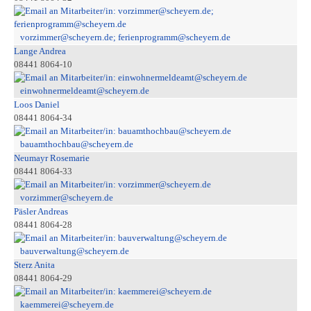
vorzimmer@scheyern.de; ferienprogramm@scheyern.de
Lange Andrea
08441 8064-10
einwohnermeldeamt@scheyern.de
Loos Daniel
08441 8064-34
bauamthochbau@scheyern.de
Neumayr Rosemarie
08441 8064-33
vorzimmer@scheyern.de
Päsler Andreas
08441 8064-28
bauverwaltung@scheyern.de
Sterz Anita
08441 8064-29
kaemmerei@scheyern.de