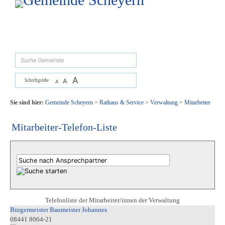
Zum Inhalt
,
zur Navigation
oder
zur Startseite
springen.
suchen
A
A
Schriftgröße
A
Sie sind hier:
Gemeinde Scheyern
>
Rathaus & Service
>
Verwaltung
>
Mitarbeiter
Mitarbeiter-Telefon-Liste
Telefonliste der Mitarbeiter/innen der Verwaltung
Bürgermeister Baumeister Johannes
08441 8064-21