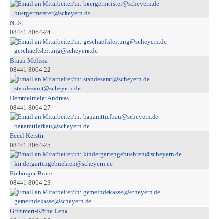
buergermeister@scheyern.de
N. N.
08441 8064-24
geschaeftsleitung@scheyern.de
Braun Melissa
08441 8064-22
standesamt@scheyern.de
Demmelmeier Andreas
08441 8064-27
bauamttiefbau@scheyern.de
Eccel Kerstin
08441 8064-25
kindergartengebuehren@scheyern.de
Eichinger Beate
08441 8064-23
gemeindekasse@scheyern.de
Grimmert-Köthe Lena