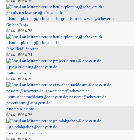
08441 8064-30
bauleitplanung@scheyern.de; grundstueckswesen@scheyern.de
Gruber Tanja
08441 8064-36
bauleitplanung@scheyern.de
Jany-Neidl Sabrina
08441 8064-31
projektleitung@scheyern.de
Kattanek Sven
08441 8064-20
einwohnermeldeamt@scheyern.de; passamt@scheyern.de;
gewerbeamt@scheyern.de
Knöferl Melanie
08441 8064-26
grundabgaben@scheyern.de
Kreitmeyer Elisabeth
08441 8064-32