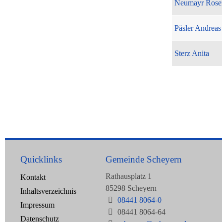
Neumayr Rose
Päsler Andreas
Sterz Anita
Quicklinks
Gemeinde Scheyern
Rathausplatz 1
Kontakt
85298 Scheyern
Inhaltsverzeichnis
08441 8064-0
Impressum
08441 8064-64
Datenschutz