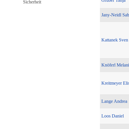
Gruber Tanja
Jany-Neidl Sab
Kattanek Sven
Knöferl Melan
Kreitmeyer Eli
Lange Andrea
Loos Daniel