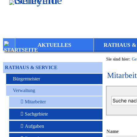
Zum Inhalt
,
zur Navigation
oder
zur Startseite
springen.
AKTUELLES
RATHAUS &
Sie sind hier:
Ge
RATHAUS & SERVICE
Mitarbeit
Bürgermeister
Verwaltung
Mitarbeiter
Sachgebiete
Aufgaben
Name