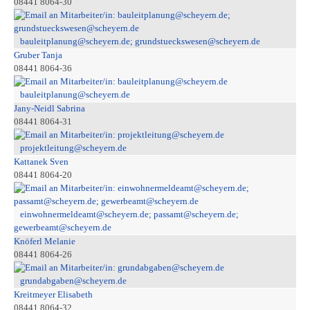
08441 8064-30
bauleitplanung@scheyern.de; grundstueckswesen@scheyern.de
Gruber Tanja
08441 8064-36
bauleitplanung@scheyern.de
Jany-Neidl Sabrina
08441 8064-31
projektleitung@scheyern.de
Kattanek Sven
08441 8064-20
einwohnermeldeamt@scheyern.de; passamt@scheyern.de;
gewerbeamt@scheyern.de
Knöferl Melanie
08441 8064-26
grundabgaben@scheyern.de
Kreitmeyer Elisabeth
08441 8064-32