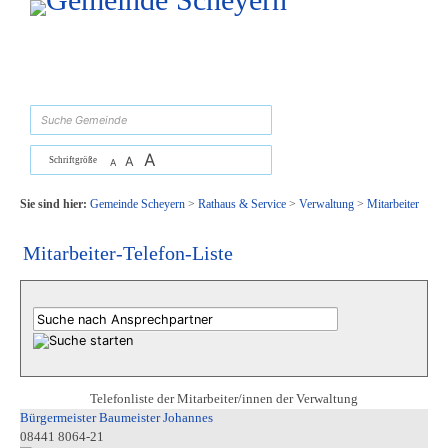
Zum Inhalt
,
zur Navigation
oder
zur Startseite
springen.
suchen
A
A
Schriftgröße
A
Sie sind hier:
Gemeinde Scheyern
>
Rathaus & Service
>
Verwaltung
>
Mitarbeiter
Mitarbeiter-Telefon-Liste
Telefonliste der Mitarbeiter/innen der Verwaltung
Bürgermeister Baumeister Johannes
08441 8064-21