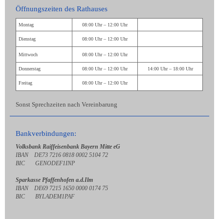
Öffnungszeiten des Rathauses
Montag
08:00 Uhr – 12:00 Uhr
Dienstag
08:00 Uhr – 12:00 Uhr
Mittwoch
08:00 Uhr – 12:00 Uhr
Donnerstag
08:00 Uhr – 12:00 Uhr
14:00 Uhr – 18:00 Uhr
Freitag
08:00 Uhr – 12:00 Uhr
Sonst Sprechzeiten nach Vereinbarung
Bankverbindungen:
Volksbank Raiffeisenbank Bayern Mitte eG
IBAN DE73 7216 0818 0002 5104 72
BIC GENODEF1INP
Sparkasse Pfaffenhofen a.d.Ilm
IBAN DE69 7215 1650 0000 0174 75
BIC BYLADEM1PAF