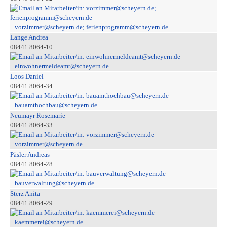
vorzimmer@scheyern.de; ferienprogramm@scheyern.de
Lange Andrea
08441 8064-10
einwohnermeldeamt@scheyern.de
Loos Daniel
08441 8064-34
bauamthochbau@scheyern.de
Neumayr Rosemarie
08441 8064-33
vorzimmer@scheyern.de
Päsler Andreas
08441 8064-28
bauverwaltung@scheyern.de
Sterz Anita
08441 8064-29
kaemmerei@scheyern.de