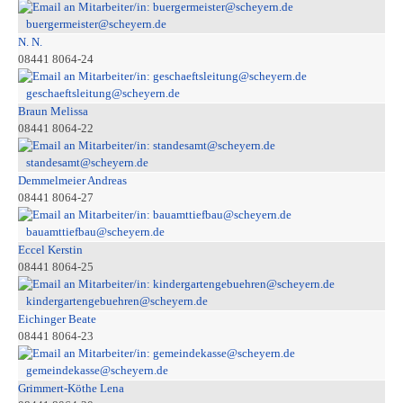
buergermeister@scheyern.de
N. N.
08441 8064-24
geschaeftsleitung@scheyern.de
Braun Melissa
08441 8064-22
standesamt@scheyern.de
Demmelmeier Andreas
08441 8064-27
bauamttiefbau@scheyern.de
Eccel Kerstin
08441 8064-25
kindergartengebuehren@scheyern.de
Eichinger Beate
08441 8064-23
gemeindekasse@scheyern.de
Grimmert-Köthe Lena