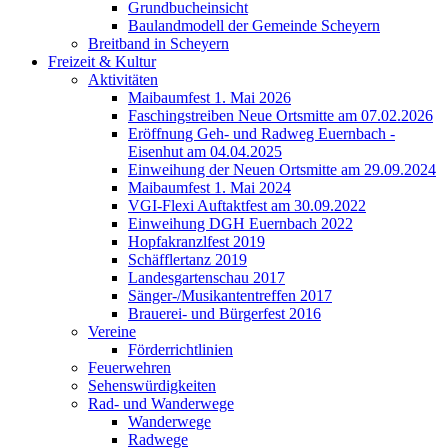
Grundbucheinsicht
Baulandmodell der Gemeinde Scheyern
Breitband in Scheyern
Freizeit & Kultur
Aktivitäten
Maibaumfest 1. Mai 2026
Faschingstreiben Neue Ortsmitte am 07.02.2026
Eröffnung Geh- und Radweg Euernbach -
Eisenhut am 04.04.2025
Einweihung der Neuen Ortsmitte am 29.09.2024
Maibaumfest 1. Mai 2024
VGI-Flexi Auftaktfest am 30.09.2022
Einweihung DGH Euernbach 2022
Hopfakranzlfest 2019
Schäfflertanz 2019
Landesgartenschau 2017
Sänger-/Musikantentreffen 2017
Brauerei- und Bürgerfest 2016
Vereine
Förderrichtlinien
Feuerwehren
Sehenswürdigkeiten
Rad- und Wanderwege
Wanderwege
Radwege