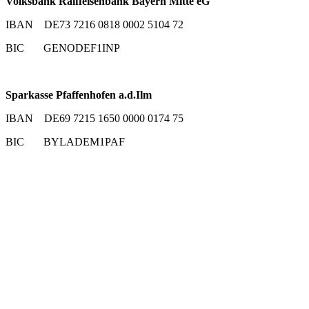
Volksbank Raiffeisenbank Bayern Mitte eG
IBAN DE73 7216 0818 0002 5104 72
BIC GENODEF1INP
Sparkasse Pfaffenhofen a.d.Ilm
IBAN DE69 7215 1650 0000 0174 75
BIC BYLADEM1PAF