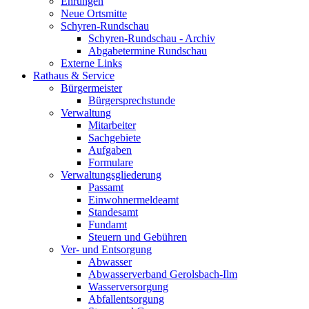
Ehrungen
Neue Ortsmitte
Schyren-Rundschau
Schyren-Rundschau - Archiv
Abgabetermine Rundschau
Externe Links
Rathaus & Service
Bürgermeister
Bürgersprechstunde
Verwaltung
Mitarbeiter
Sachgebiete
Aufgaben
Formulare
Verwaltungsgliederung
Passamt
Einwohnermeldeamt
Standesamt
Fundamt
Steuern und Gebühren
Ver- und Entsorgung
Abwasser
Abwasserverband Gerolsbach-Ilm
Wasserversorgung
Abfallentsorgung