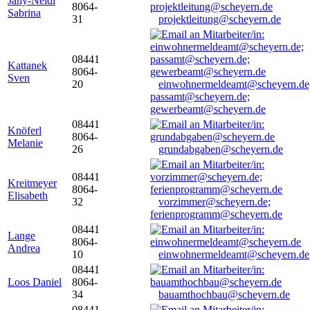
Jany-Neidl
8064-
Sabrina
31
projektleitung@scheyern.de
08441
Kattanek
8064-
Sven
20
einwohnermeldeamt@scheyern.de
passamt@scheyern.de;
gewerbeamt@scheyern.de
08441
Knöferl
8064-
Melanie
26
grundabgaben@scheyern.de
08441
Kreitmeyer
8064-
Elisabeth
32
vorzimmer@scheyern.de;
ferienprogramm@scheyern.de
08441
Lange
8064-
Andrea
10
einwohnermeldeamt@scheyern.de
08441
Loos Daniel
8064-
34
bauamthochbau@scheyern.de
08441