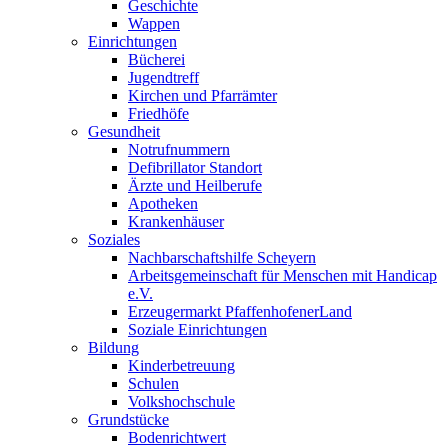
Geschichte
Wappen
Einrichtungen
Bücherei
Jugendtreff
Kirchen und Pfarrämter
Friedhöfe
Gesundheit
Notrufnummern
Defibrillator Standort
Ärzte und Heilberufe
Apotheken
Krankenhäuser
Soziales
Nachbarschaftshilfe Scheyern
Arbeitsgemeinschaft für Menschen mit Handicap
e.V.
Erzeugermarkt PfaffenhofenerLand
Soziale Einrichtungen
Bildung
Kinderbetreuung
Schulen
Volkshochschule
Grundstücke
Bodenrichtwert