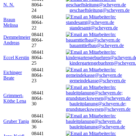
N. N.
8064-
24
geschaeftsleitung@scheyern.de
08441
Braun
8064-
Melissa
22
standesamt@scheyern.de
08441
Demmelmeier
8064-
Andreas
27
bauamttiefbau@scheyern.de
08441
Eccel Kerstin
8064-
25
kindergartengebuehren@scheyern
08441
Eichinger
8064-
Beate
23
gemeindekasse@scheyern.de
08441
Grimmert-
8064-
Köthe Lena
30
bauleitplanung@scheyern.de;
grundstueckswesen@scheyern.de
08441
Gruber Tanja
8064-
36
bauleitplanung@scheyern.de
08441