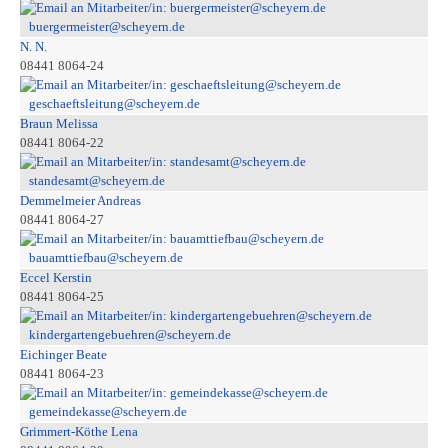
buergermeister@scheyern.de
N. N.
08441 8064-24
geschaeftsleitung@scheyern.de
Braun Melissa
08441 8064-22
standesamt@scheyern.de
Demmelmeier Andreas
08441 8064-27
bauamttiefbau@scheyern.de
Eccel Kerstin
08441 8064-25
kindergartengebuehren@scheyern.de
Eichinger Beate
08441 8064-23
gemeindekasse@scheyern.de
Grimmert-Köthe Lena