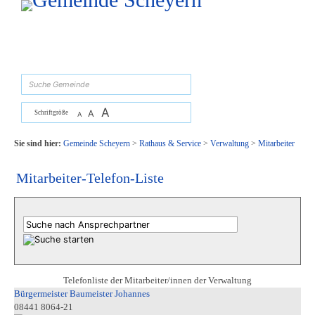
Zum Inhalt
,
zur Navigation
oder
zur Startseite
springen.
suchen
A
A
Schriftgröße
A
Sie sind hier:
Gemeinde Scheyern
>
Rathaus & Service
>
Verwaltung
>
Mitarbeiter
Mitarbeiter-Telefon-Liste
Telefonliste der Mitarbeiter/innen der Verwaltung
Bürgermeister Baumeister Johannes
08441 8064-21