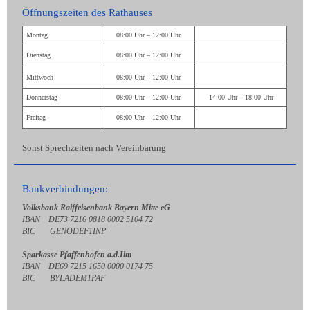
Öffnungszeiten des Rathauses
Montag
08:00 Uhr – 12:00 Uhr
Dienstag
08:00 Uhr – 12:00 Uhr
Mittwoch
08:00 Uhr – 12:00 Uhr
Donnerstag
08:00 Uhr – 12:00 Uhr
14:00 Uhr – 18:00 Uhr
Freitag
08:00 Uhr – 12:00 Uhr
Sonst Sprechzeiten nach Vereinbarung
Bankverbindungen:
Volksbank Raiffeisenbank Bayern Mitte eG
IBAN DE73 7216 0818 0002 5104 72
BIC GENODEF1INP
Sparkasse Pfaffenhofen a.d.Ilm
IBAN DE69 7215 1650 0000 0174 75
BIC BYLADEM1PAF