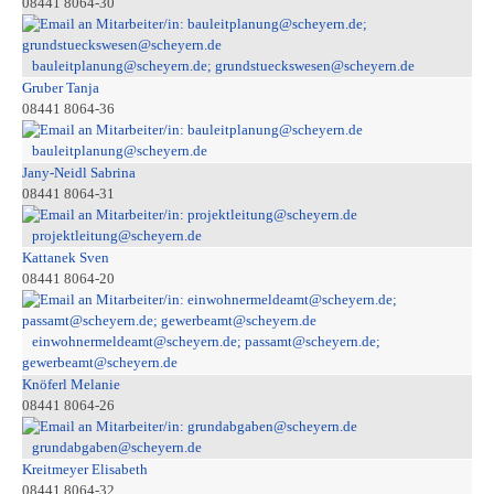
08441 8064-30
bauleitplanung@scheyern.de; grundstueckswesen@scheyern.de
Gruber Tanja
08441 8064-36
bauleitplanung@scheyern.de
Jany-Neidl Sabrina
08441 8064-31
projektleitung@scheyern.de
Kattanek Sven
08441 8064-20
einwohnermeldeamt@scheyern.de; passamt@scheyern.de;
gewerbeamt@scheyern.de
Knöferl Melanie
08441 8064-26
grundabgaben@scheyern.de
Kreitmeyer Elisabeth
08441 8064-32