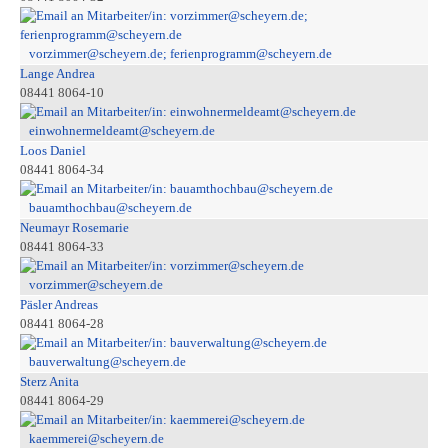
vorzimmer@scheyern.de; ferienprogramm@scheyern.de
Lange Andrea
08441 8064-10
einwohnermeldeamt@scheyern.de
Loos Daniel
08441 8064-34
bauamthochbau@scheyern.de
Neumayr Rosemarie
08441 8064-33
vorzimmer@scheyern.de
Päsler Andreas
08441 8064-28
bauverwaltung@scheyern.de
Sterz Anita
08441 8064-29
kaemmerei@scheyern.de