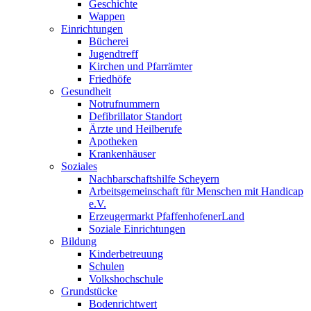
Geschichte
Wappen
Einrichtungen
Bücherei
Jugendtreff
Kirchen und Pfarrämter
Friedhöfe
Gesundheit
Notrufnummern
Defibrillator Standort
Ärzte und Heilberufe
Apotheken
Krankenhäuser
Soziales
Nachbarschaftshilfe Scheyern
Arbeitsgemeinschaft für Menschen mit Handicap
e.V.
Erzeugermarkt PfaffenhofenerLand
Soziale Einrichtungen
Bildung
Kinderbetreuung
Schulen
Volkshochschule
Grundstücke
Bodenrichtwert