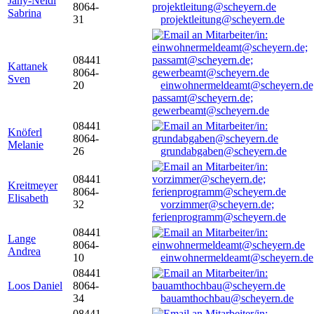
Jany-Neidl
8064-
Sabrina
31
projektleitung@scheyern.de
08441
Kattanek
8064-
Sven
20
einwohnermeldeamt@scheyern.de
passamt@scheyern.de;
gewerbeamt@scheyern.de
08441
Knöferl
8064-
Melanie
26
grundabgaben@scheyern.de
08441
Kreitmeyer
8064-
Elisabeth
32
vorzimmer@scheyern.de;
ferienprogramm@scheyern.de
08441
Lange
8064-
Andrea
10
einwohnermeldeamt@scheyern.de
08441
Loos Daniel
8064-
34
bauamthochbau@scheyern.de
08441