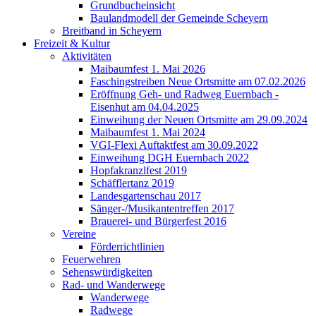
Grundbucheinsicht
Baulandmodell der Gemeinde Scheyern
Breitband in Scheyern
Freizeit & Kultur
Aktivitäten
Maibaumfest 1. Mai 2026
Faschingstreiben Neue Ortsmitte am 07.02.2026
Eröffnung Geh- und Radweg Euernbach -
Eisenhut am 04.04.2025
Einweihung der Neuen Ortsmitte am 29.09.2024
Maibaumfest 1. Mai 2024
VGI-Flexi Auftaktfest am 30.09.2022
Einweihung DGH Euernbach 2022
Hopfakranzlfest 2019
Schäfflertanz 2019
Landesgartenschau 2017
Sänger-/Musikantentreffen 2017
Brauerei- und Bürgerfest 2016
Vereine
Förderrichtlinien
Feuerwehren
Sehenswürdigkeiten
Rad- und Wanderwege
Wanderwege
Radwege