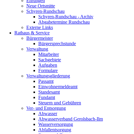
Ehrungen
Neue Ortsmitte
Schyren-Rundschau
Schyren-Rundschau - Archiv
Abgabetermine Rundschau
Externe Links
Rathaus & Service
Bürgermeister
Bürgersprechstunde
Verwaltung
Mitarbeiter
Sachgebiete
Aufgaben
Formulare
Verwaltungsgliederung
Passamt
Einwohnermeldeamt
Standesamt
Fundamt
Steuern und Gebühren
Ver- und Entsorgung
Abwasser
Abwasserverband Gerolsbach-Ilm
Wasserversorgung
Abfallentsorgung