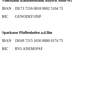
Volksbank Raiffeisenbank Bayern Mitte eG
IBAN DE73 7216 0818 0002 5104 72
BIC GENODEF1INP
Sparkasse Pfaffenhofen a.d.Ilm
IBAN DE69 7215 1650 0000 0174 75
BIC BYLADEM1PAF