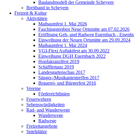
Baulandmodell der Gemeinde Scheyern
Breitband in Scheyern
Freizeit & Kultur
Aktivitäten
Maibaumfest 1. Mai 2026
Faschingstreiben Neue Ortsmitte am 07.02.2026
Eröffnung Geh- und Radweg Euernbach - Eisenhu
Einweihung der Neuen Ortsmitte am 29.09.2024
Maibaumfest 1. Mai 2024
VGI-Flexi Auftaktfest am 30.09.2022
Einweihung DGH Euernbach 2022
Hopfakranzlfest 2019
Schäfflertanz 2019
Landesgartenschau 2017
Sänger-/Musikantentreffen 2017
Brauerei- und Bürgerfest 2016
Vereine
Förderrichtlinien
Feuerwehren
Sehenswürdigkeiten
Rad- und Wanderwege
Wanderwege
Radwege
Freizeitangebote
Spielplätze