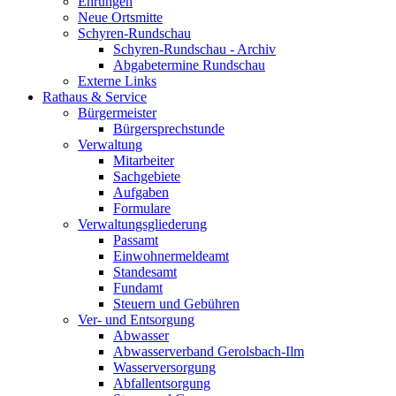
Ehrungen
Neue Ortsmitte
Schyren-Rundschau
Schyren-Rundschau - Archiv
Abgabetermine Rundschau
Externe Links
Rathaus & Service
Bürgermeister
Bürgersprechstunde
Verwaltung
Mitarbeiter
Sachgebiete
Aufgaben
Formulare
Verwaltungsgliederung
Passamt
Einwohnermeldeamt
Standesamt
Fundamt
Steuern und Gebühren
Ver- und Entsorgung
Abwasser
Abwasserverband Gerolsbach-Ilm
Wasserversorgung
Abfallentsorgung