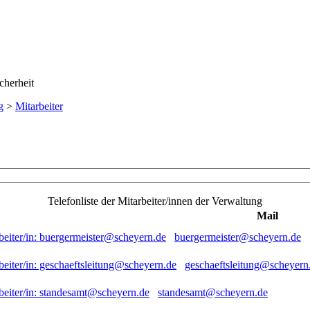
g
>
Mitarbeiter
Telefonliste der Mitarbeiter/innen der Verwaltung
Mail
buergermeister@scheyern.de
geschaeftsleitung@scheyern
standesamt@scheyern.de