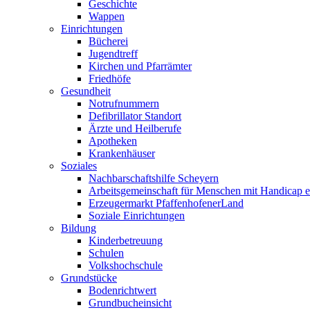
Geschichte
Wappen
Einrichtungen
Bücherei
Jugendtreff
Kirchen und Pfarrämter
Friedhöfe
Gesundheit
Notrufnummern
Defibrillator Standort
Ärzte und Heilberufe
Apotheken
Krankenhäuser
Soziales
Nachbarschaftshilfe Scheyern
Arbeitsgemeinschaft für Menschen mit Handicap e
Erzeugermarkt PfaffenhofenerLand
Soziale Einrichtungen
Bildung
Kinderbetreuung
Schulen
Volkshochschule
Grundstücke
Bodenrichtwert
Grundbucheinsicht