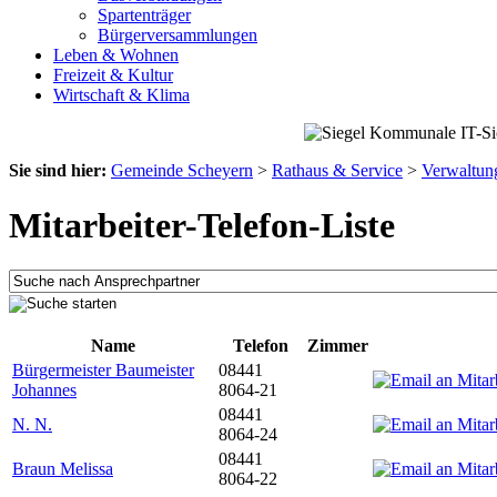
Spartenträger
Bürgerversammlungen
Leben & Wohnen
Freizeit & Kultur
Wirtschaft & Klima
Sie sind hier:
Gemeinde Scheyern
>
Rathaus & Service
>
Verwaltun
Mitarbeiter-Telefon-Liste
Name
Telefon
Zimmer
Bürgermeister Baumeister
08441
Johannes
8064-21
08441
N. N.
8064-24
08441
Braun Melissa
8064-22