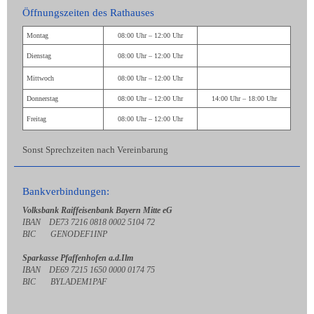
Öffnungszeiten des Rathauses
Montag
08:00 Uhr – 12:00 Uhr
Dienstag
08:00 Uhr – 12:00 Uhr
Mittwoch
08:00 Uhr – 12:00 Uhr
Donnerstag
08:00 Uhr – 12:00 Uhr
14:00 Uhr – 18:00 Uhr
Freitag
08:00 Uhr – 12:00 Uhr
Sonst Sprechzeiten nach Vereinbarung
Bankverbindungen:
Volksbank Raiffeisenbank Bayern Mitte eG
IBAN DE73 7216 0818 0002 5104 72
BIC GENODEF1INP
Sparkasse Pfaffenhofen a.d.Ilm
IBAN DE69 7215 1650 0000 0174 75
BIC BYLADEM1PAF