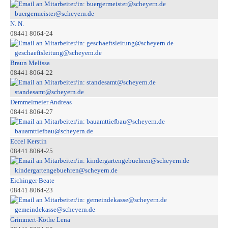
buergermeister@scheyern.de
N. N.
08441 8064-24
geschaeftsleitung@scheyern.de
Braun Melissa
08441 8064-22
standesamt@scheyern.de
Demmelmeier Andreas
08441 8064-27
bauamttiefbau@scheyern.de
Eccel Kerstin
08441 8064-25
kindergartengebuehren@scheyern.de
Eichinger Beate
08441 8064-23
gemeindekasse@scheyern.de
Grimmert-Köthe Lena