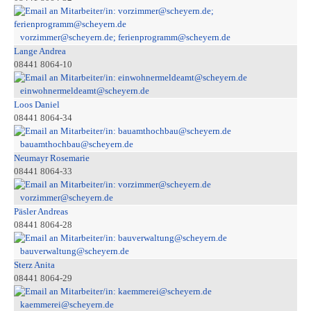
vorzimmer@scheyern.de; ferienprogramm@scheyern.de
Lange Andrea
08441 8064-10
einwohnermeldeamt@scheyern.de
Loos Daniel
08441 8064-34
bauamthochbau@scheyern.de
Neumayr Rosemarie
08441 8064-33
vorzimmer@scheyern.de
Päsler Andreas
08441 8064-28
bauverwaltung@scheyern.de
Sterz Anita
08441 8064-29
kaemmerei@scheyern.de