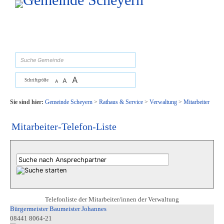
Zum Inhalt
,
zur Navigation
oder
zur Startseite
springen.
suchen
A
A
Schriftgröße
A
Sie sind hier:
Gemeinde Scheyern
>
Rathaus & Service
>
Verwaltung
>
Mitarbeiter
Mitarbeiter-Telefon-Liste
Telefonliste der Mitarbeiter/innen der Verwaltung
Bürgermeister Baumeister Johannes
08441 8064-21