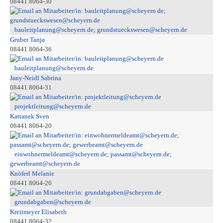
08441 8064-30
bauleitplanung@scheyern.de; grundstueckswesen@scheyern.de
Gruber Tanja
08441 8064-36
bauleitplanung@scheyern.de
Jany-Neidl Sabrina
08441 8064-31
projektleitung@scheyern.de
Kattanek Sven
08441 8064-20
einwohnermeldeamt@scheyern.de; passamt@scheyern.de;
gewerbeamt@scheyern.de
Knöferl Melanie
08441 8064-26
grundabgaben@scheyern.de
Kreitmeyer Elisabeth
08441 8064-32