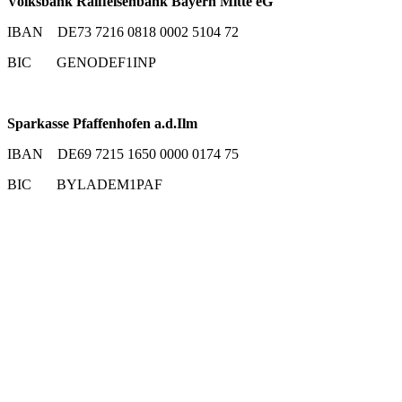
Volksbank Raiffeisenbank Bayern Mitte eG
IBAN DE73 7216 0818 0002 5104 72
BIC GENODEF1INP
Sparkasse Pfaffenhofen a.d.Ilm
IBAN DE69 7215 1650 0000 0174 75
BIC BYLADEM1PAF