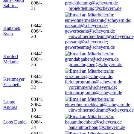
Jany-Neidl
8064-
Sabrina
31
projektleitung@scheyern.de
08441
Kattanek
8064-
Sven
20
einwohnermeldeamt@scheyern.de
passamt@scheyern.de;
gewerbeamt@scheyern.de
08441
Knöferl
8064-
Melanie
26
grundabgaben@scheyern.de
08441
Kreitmeyer
8064-
Elisabeth
32
vorzimmer@scheyern.de;
ferienprogramm@scheyern.de
08441
Lange
8064-
Andrea
10
einwohnermeldeamt@scheyern.de
08441
Loos Daniel
8064-
34
bauamthochbau@scheyern.de
08441