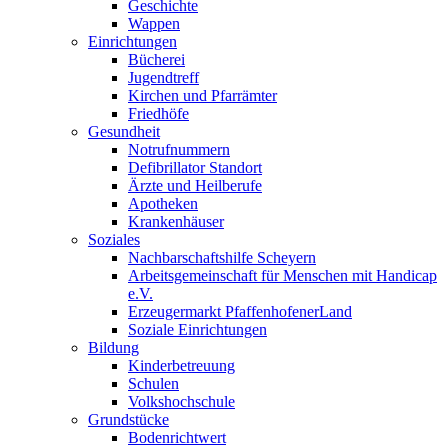
Geschichte
Wappen
Einrichtungen
Bücherei
Jugendtreff
Kirchen und Pfarrämter
Friedhöfe
Gesundheit
Notrufnummern
Defibrillator Standort
Ärzte und Heilberufe
Apotheken
Krankenhäuser
Soziales
Nachbarschaftshilfe Scheyern
Arbeitsgemeinschaft für Menschen mit Handicap
e.V.
Erzeugermarkt PfaffenhofenerLand
Soziale Einrichtungen
Bildung
Kinderbetreuung
Schulen
Volkshochschule
Grundstücke
Bodenrichtwert