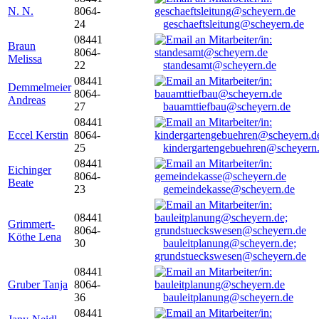
N. N.
8064-
24
geschaeftsleitung@scheyern.de
08441
Braun
8064-
Melissa
22
standesamt@scheyern.de
08441
Demmelmeier
8064-
Andreas
27
bauamttiefbau@scheyern.de
08441
Eccel Kerstin
8064-
25
kindergartengebuehren@scheyern
08441
Eichinger
8064-
Beate
23
gemeindekasse@scheyern.de
08441
Grimmert-
8064-
Köthe Lena
30
bauleitplanung@scheyern.de;
grundstueckswesen@scheyern.de
08441
Gruber Tanja
8064-
36
bauleitplanung@scheyern.de
08441