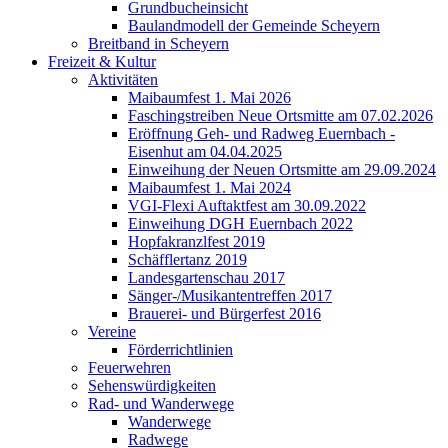
Grundbucheinsicht
Baulandmodell der Gemeinde Scheyern
Breitband in Scheyern
Freizeit & Kultur
Aktivitäten
Maibaumfest 1. Mai 2026
Faschingstreiben Neue Ortsmitte am 07.02.2026
Eröffnung Geh- und Radweg Euernbach -
Eisenhut am 04.04.2025
Einweihung der Neuen Ortsmitte am 29.09.2024
Maibaumfest 1. Mai 2024
VGI-Flexi Auftaktfest am 30.09.2022
Einweihung DGH Euernbach 2022
Hopfakranzlfest 2019
Schäfflertanz 2019
Landesgartenschau 2017
Sänger-/Musikantentreffen 2017
Brauerei- und Bürgerfest 2016
Vereine
Förderrichtlinien
Feuerwehren
Sehenswürdigkeiten
Rad- und Wanderwege
Wanderwege
Radwege