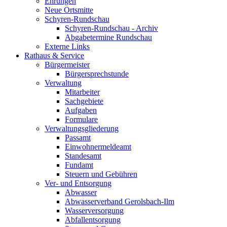
Ehrungen
Neue Ortsmitte
Schyren-Rundschau
Schyren-Rundschau - Archiv
Abgabetermine Rundschau
Externe Links
Rathaus & Service
Bürgermeister
Bürgersprechstunde
Verwaltung
Mitarbeiter
Sachgebiete
Aufgaben
Formulare
Verwaltungsgliederung
Passamt
Einwohnermeldeamt
Standesamt
Fundamt
Steuern und Gebühren
Ver- und Entsorgung
Abwasser
Abwasserverband Gerolsbach-Ilm
Wasserversorgung
Abfallentsorgung