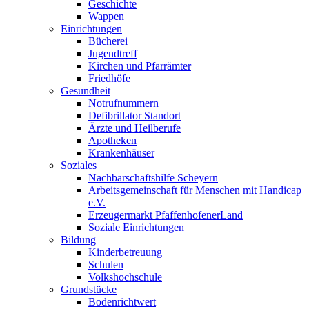
Geschichte
Wappen
Einrichtungen
Bücherei
Jugendtreff
Kirchen und Pfarrämter
Friedhöfe
Gesundheit
Notrufnummern
Defibrillator Standort
Ärzte und Heilberufe
Apotheken
Krankenhäuser
Soziales
Nachbarschaftshilfe Scheyern
Arbeitsgemeinschaft für Menschen mit Handicap
e.V.
Erzeugermarkt PfaffenhofenerLand
Soziale Einrichtungen
Bildung
Kinderbetreuung
Schulen
Volkshochschule
Grundstücke
Bodenrichtwert