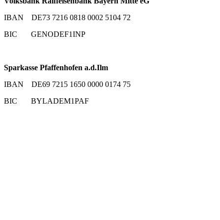
Volksbank Raiffeisenbank Bayern Mitte eG
IBAN DE73 7216 0818 0002 5104 72
BIC GENODEF1INP
Sparkasse Pfaffenhofen a.d.Ilm
IBAN DE69 7215 1650 0000 0174 75
BIC BYLADEM1PAF