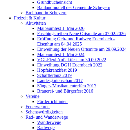
Grundbucheinsicht
Baulandmodell der Gemeinde Scheyern
Breitband in Scheyern
Freizeit & Kultur
Aktivitäten
Maibaumfest 1. Mai 2026
Faschingstreiben Neue Ortsmitte am 07.02.2026
Eröffnung Geh- und Radweg Euernbach -
Eisenhut am 04.04.2025
Einweihung der Neuen Ortsmitte am 29.09.2024
Maibaumfest 1. Mai 2024
VGI-Flexi Auftaktfest am 30.09.2022
Einweihung DGH Euernbach 2022
Hopfakranzlfest 2019
Schäfflertanz 2019
Landesgartenschau 2017
Sänger-/Musikantentreffen 2017
Brauerei- und Bürgerfest 2016
Vereine
Förderrichtlinien
Feuerwehren
Sehenswürdigkeiten
Rad- und Wanderwege
Wanderwege
Radwege