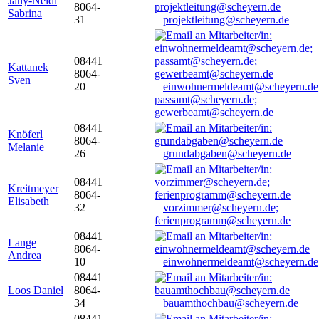
Jany-Neidl
8064-
Sabrina
31
projektleitung@scheyern.de
08441
Kattanek
8064-
Sven
20
einwohnermeldeamt@scheyern.de
passamt@scheyern.de;
gewerbeamt@scheyern.de
08441
Knöferl
8064-
Melanie
26
grundabgaben@scheyern.de
08441
Kreitmeyer
8064-
Elisabeth
32
vorzimmer@scheyern.de;
ferienprogramm@scheyern.de
08441
Lange
8064-
Andrea
10
einwohnermeldeamt@scheyern.de
08441
Loos Daniel
8064-
34
bauamthochbau@scheyern.de
08441