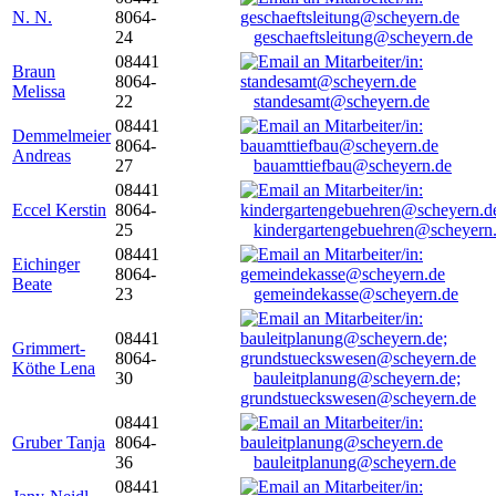
N. N.
8064-
24
geschaeftsleitung@scheyern.de
08441
Braun
8064-
Melissa
22
standesamt@scheyern.de
08441
Demmelmeier
8064-
Andreas
27
bauamttiefbau@scheyern.de
08441
Eccel Kerstin
8064-
25
kindergartengebuehren@scheyern
08441
Eichinger
8064-
Beate
23
gemeindekasse@scheyern.de
08441
Grimmert-
8064-
Köthe Lena
30
bauleitplanung@scheyern.de;
grundstueckswesen@scheyern.de
08441
Gruber Tanja
8064-
36
bauleitplanung@scheyern.de
08441