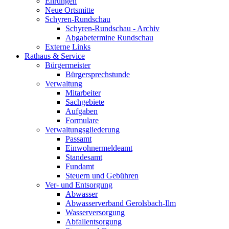
Ehrungen
Neue Ortsmitte
Schyren-Rundschau
Schyren-Rundschau - Archiv
Abgabetermine Rundschau
Externe Links
Rathaus & Service
Bürgermeister
Bürgersprechstunde
Verwaltung
Mitarbeiter
Sachgebiete
Aufgaben
Formulare
Verwaltungsgliederung
Passamt
Einwohnermeldeamt
Standesamt
Fundamt
Steuern und Gebühren
Ver- und Entsorgung
Abwasser
Abwasserverband Gerolsbach-Ilm
Wasserversorgung
Abfallentsorgung